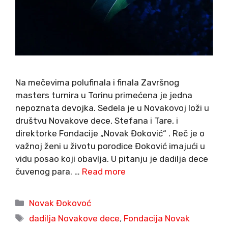
Na mečevima polufinala i finala Završnog
masters turnira u Torinu primećena je jedna
nepoznata devojka. Sedela je u Novakovoj loži u
društvu Novakove dece, Stefana i Tare, i
direktorke Fondacije „Novak Đoković“ . Reč je o
važnoj ženi u životu porodice Đoković imajući u
vidu posao koji obavlja. U pitanju je dadilja dece
čuvenog para. …
Read more
Categories
Novak Đokovoć
Tags
dadilja Novakove dece
,
Fondacija Novak