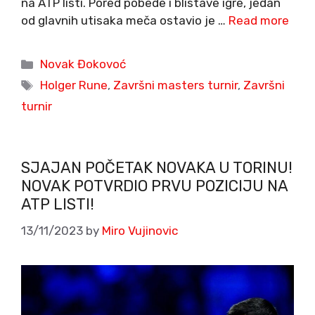
na ATP listi. Pored pobede i blistave igre, jedan
od glavnih utisaka meča ostavio je …
Read more
Categories
Novak Đokovoć
Tags
Holger Rune
,
Završni masters turnir
,
Završni
turnir
SJAJAN POČETAK NOVAKA U TORINU!
NOVAK POTVRDIO PRVU POZICIJU NA
ATP LISTI!
13/11/2023
by
Miro Vujinovic