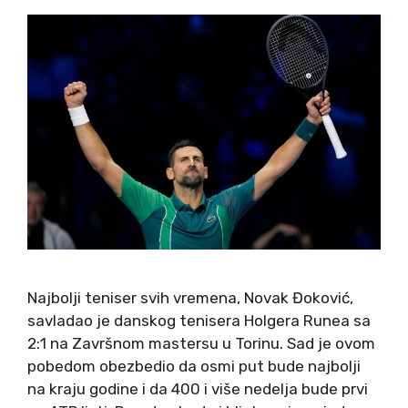
Najbolji teniser svih vremena, Novak Đoković,
savladao je danskog tenisera Holgera Runea sa
2:1 na Završnom mastersu u Torinu. Sad je ovom
pobedom obezbedio da osmi put bude najbolji
na kraju godine i da 400 i više nedelja bude prvi