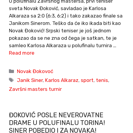
U polufinalu Završnog mastersa, prvi teniser
sveta Novak Đoković, savladao je Karlosa
Alkaraza sa 2:0 (6:3, 6:2) i tako zakazao finale sa
Janikom Sinerom. Teško da će iko ikada biti kao
Novak Đoković! Srpski teniser je još jednom
pokazao da se ne zna od čega je satkan, te je
samleo Karlosa Alkaraza u polufinalu turnira …
Read more
Categories
Novak Đokovoć
Tags
Janik Siner
,
Karlos Alkaraz
,
sport
,
tenis
,
Završni masters turnir
ĐOKOVIĆ POSLE NEVEROVATNE
DRAME U POLUFINALU TORINA!
SINER POBEDIO I ZA NOVAKA!