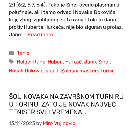
2:1 (6:2, 5:7, 6:4). Tako je Siner overio plasman u
polufinale, ali i tamo odveo i Novaka Đokovića
koji, zbog izgubljenog seta ranije tokom dana
protiv Huberta Hurkača, nije bio siguran u prolaz.
Janik …
Read more
Categories
Tenis
Tags
Holger Rune
,
Hubert Hurkač
,
Janik Siner
,
Novak Đoković
,
sport
,
Završni masters turnir
ŠOU NOVAKA NA ZAVRŠNOM TURNIRU
U TORINU. ZATO JE NOVAK NAJVEĆI
TENISER SVIH VREMENA…
13/11/2023
by
Miro Vujinovic