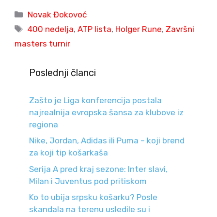
Categories
Novak Đokovoć
Tags
400 nedelja
,
ATP lista
,
Holger Rune
,
Završni
masters turnir
Poslednji članci
Zašto je Liga konferencija postala
najrealnija evropska šansa za klubove iz
regiona
Nike, Jordan, Adidas ili Puma – koji brend
za koji tip košarkaša
Serija A pred kraj sezone: Inter slavi,
Milan i Juventus pod pritiskom
Ko to ubija srpsku košarku? Posle
skandala na terenu usledile su i