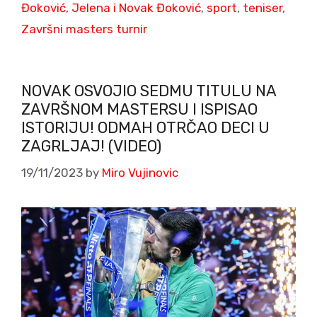
Đoković
,
Jelena i Novak Đoković
,
sport
,
teniser
,
Završni masters turnir
NOVAK OSVOJIO SEDMU TITULU NA
ZAVRŠNOM MASTERSU I ISPISAO
ISTORIJU! ODMAH OTRČAO DECI U
ZAGRLJAJ! (VIDEO)
19/11/2023
by
Miro Vujinovic