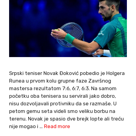
Srpski teniser Novak Đoković pobedio je Holgera
Runea u prvom kolu grupne faze Završnog
mastersa rezultatom 7:6, 6:7, 6:3. Na samom
početku oba tenisera su servirali jako dobro,
nisu dozvoljavali protivniku da se razmaše. U
petom gemu seta videli smo veliku borbu na
terenu. Novak je spasio dve brejk lopte ali treću
nije mogao i …
Read more