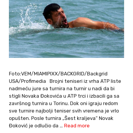
Foto:VEM/MIAMIPIXX/BACKGRID/Backgrid
USA/Profimedia Brojni teniseri iz vrha ATP liste
nadmeću jure sa turnira na turnir u nadi da bi
stigli Novaka Đokovića u ATP trci i izbacili ga sa
završnog turnira u Torinu. Dok oni igraju redom
sve turnire najbolji teniser svih vremena je vrlo
opušten. Posle turnira „Šest kraljeva“ Novak
Đoković je odlučio da …
Read more