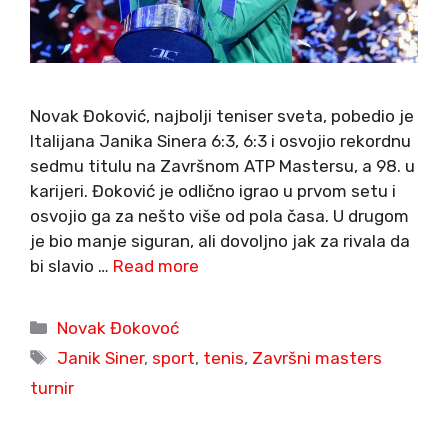
Novak Đoković, najbolji teniser sveta, pobedio je
Italijana Janika Sinera 6:3, 6:3 i osvojio rekordnu
sedmu titulu na Završnom ATP Mastersu, a 98. u
karijeri. Đoković je odlično igrao u prvom setu i
osvojio ga za nešto više od pola časa. U drugom
je bio manje siguran, ali dovoljno jak za rivala da
bi slavio …
Read more
Categories
Novak Đokovoć
Tags
Janik Siner
,
sport
,
tenis
,
Završni masters
turnir