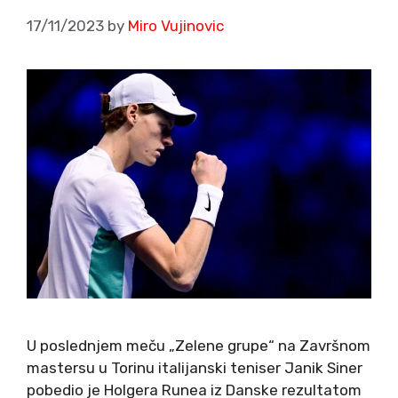
17/11/2023
by
Miro Vujinovic
U poslednjem meču „Zelene grupe“ na Završnom
mastersu u Torinu italijanski teniser Janik Siner
pobedio je Holgera Runea iz Danske rezultatom