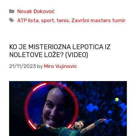
Categories
Novak Đokovoć
Tags
ATP lista
,
sport
,
tenis
,
Završni masters turnir
KO JE MISTERIOZNA LEPOTICA IZ
NOLETOVE LOŽE? (VIDEO)
21/11/2023
by
Miro Vujinovic