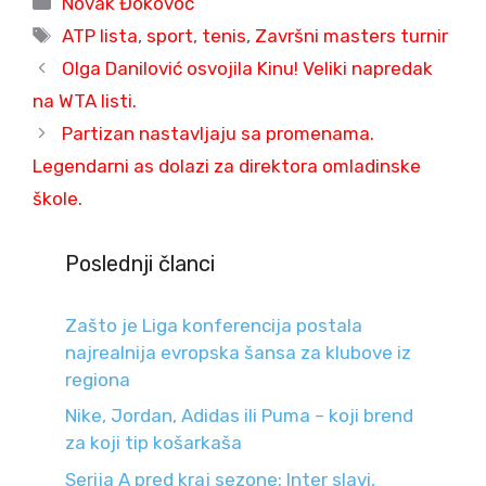
Novak Đokovoć
Tags
ATP lista
,
sport
,
tenis
,
Završni masters turnir
Olga Danilović osvojila Kinu! Veliki napredak
na WTA listi.
Partizan nastavljaju sa promenama.
Legendarni as dolazi za direktora omladinske
škole.
Poslednji članci
Zašto je Liga konferencija postala
najrealnija evropska šansa za klubove iz
regiona
Nike, Jordan, Adidas ili Puma – koji brend
za koji tip košarkaša
Serija A pred kraj sezone: Inter slavi,