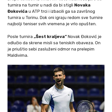
turnira na turnir u nadi da bi stigli
Novaka
Đokovića
u ATP trci i izbacili ga sa završnog
turnira u Torinu. Dok oni igraju redom sve turnire
najbolji teniser svih vremena je vrlo opušten.
Posle turnira
„Šest kraljeva“
Novak Đoković je
odlučio da skrene misli sa teniskih obaveza. On
je priuštio sebi zasluženi odmor na prelepim
Maldivima.