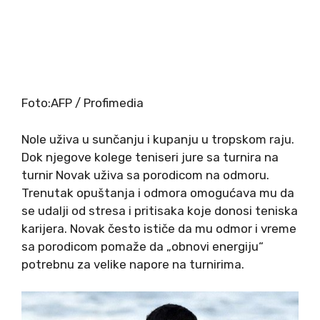
Foto:AFP / Profimedia
Nole uživa u sunčanju i kupanju u tropskom raju.
Dok njegove kolege teniseri jure sa turnira na
turnir Novak uživa sa porodicom na odmoru.
Trenutak opuštanja i odmora omogućava mu da
se udalji od stresa i pritisaka koje donosi teniska
karijera. Novak često ističe da mu odmor i vreme
sa porodicom pomaže da „obnovi energiju“
potrebnu za velike napore na turnirima.