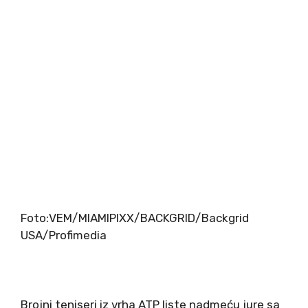
Foto:VEM/MIAMIPIXX/BACKGRID/Backgrid
USA/Profimedia
Brojni teniseri iz vrha ATP liste nadmeću jure sa