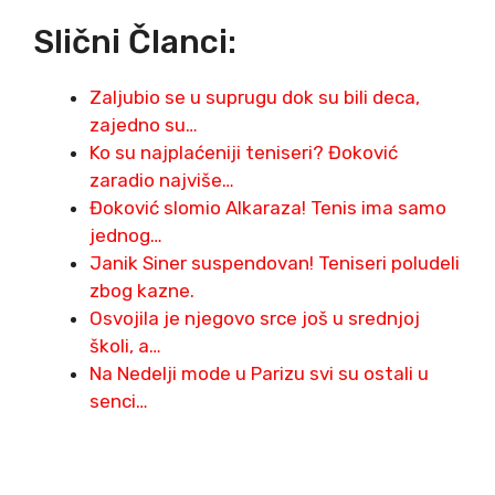
Slični Članci:
Zaljubio se u suprugu dok su bili deca,
zajedno su…
Ko su najplaćeniji teniseri? Đoković
zaradio najviše…
Đoković slomio Alkaraza! Tenis ima samo
jednog…
Janik Siner suspendovan! Teniseri poludeli
zbog kazne.
Osvojila je njegovo srce još u srednjoj
školi, a…
Na Nedelji mode u Parizu svi su ostali u
senci…