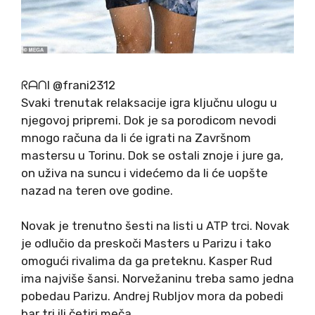
ᖇᗩᑎI
@frani2312
Svaki trenutak relaksacije igra ključnu ulogu u
njegovoj pripremi. Dok je sa porodicom nevodi
mnogo računa da li će igrati na Završnom
mastersu u Torinu. Dok se ostali znoje i jure ga,
on uživa na suncu i videćemo da li će uopšte
nazad na teren ove godine.
Novak je trenutno šesti na listi u ATP trci. Novak
je odlučio da preskoči Masters u Parizu i tako
omogući rivalima da ga preteknu. Kasper Rud
ima najviše šansi. Norvežaninu treba samo jedna
pobedau Parizu. Andrej Rubljov mora da pobedi
bar tri ili četiri meča.