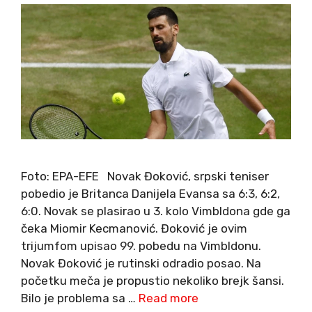
Foto: EPA-EFE Novak Đoković, srpski teniser
pobedio je Britanca Danijela Evansa sa 6:3, 6:2,
6:0. Novak se plasirao u 3. kolo Vimbldona gde ga
čeka Miomir Kecmanović. Đoković je ovim
trijumfom upisao 99. pobedu na Vimbldonu.
Novak Đoković je rutinski odradio posao. Na
početku meča je propustio nekoliko brejk šansi.
Bilo je problema sa …
Read more