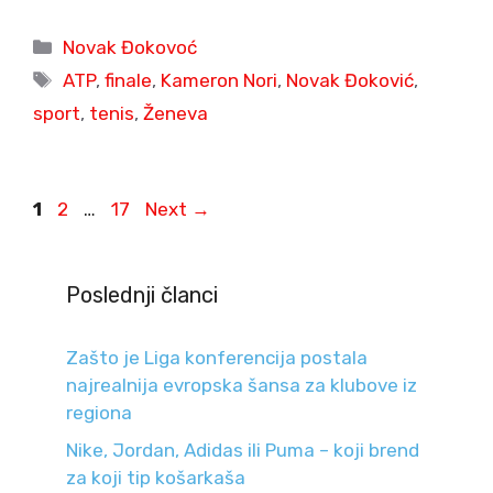
Categories
Novak Đokovoć
Tags
ATP
,
finale
,
Kameron Nori
,
Novak Đoković
,
sport
,
tenis
,
Ženeva
Page
Page
Page
1
2
…
17
Next
→
Poslednji članci
Zašto je Liga konferencija postala
najrealnija evropska šansa za klubove iz
regiona
Nike, Jordan, Adidas ili Puma – koji brend
za koji tip košarkaša