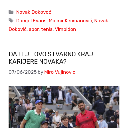
Categories
Novak Đokovoć
Tags
Danijel Evans
,
Miomir Kecmanović
,
Novak
Đoković
,
spor
,
tenis
,
Vimbldon
DA LI JE OVO STVARNO KRAJ
KARIJERE NOVAKA?
07/06/2025
by
Miro Vujinovic