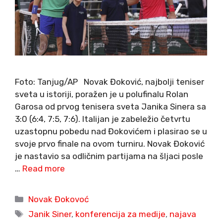
Foto: Tanjug/AP Novak Đoković, najbolji teniser
sveta u istoriji, poražen je u polufinalu Rolan
Garosa od prvog tenisera sveta Janika Sinera sa
3:0 (6:4, 7:5, 7:6). Italijan je zabeležio četvrtu
uzastopnu pobedu nad Đokovićem i plasirao se u
svoje prvo finale na ovom turniru. Novak Đoković
je nastavio sa odličnim partijama na šljaci posle
…
Read more
Categories
Novak Đokovoć
Tags
Janik Siner
,
konferencija za medije
,
najava