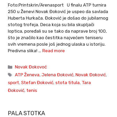
Foto:Printskrin/Arenasport U finalu ATP turnira
250 u Ženevi Novak Đoković je uspeo da savlada
Huberta Hurkača. Đoković je došao do jubilarnog
stotog trofeja. Deca koja su bila skupljači
loptica, poređali su se tako da naprave broj 100,
što je značilo kao čestitka najvećem teniseru
svih vremena posle još jednog ulaska u istoriju.
Predivna slika! …
Read more
Categories
Novak Đokovoć
Tags
ATP Ženeva
,
Jelena Đoković
,
Novak Đoković
,
sport
,
Stefan Đoković
,
stota titula
,
Tara
Đoković
,
tenis
PALA STOTKA