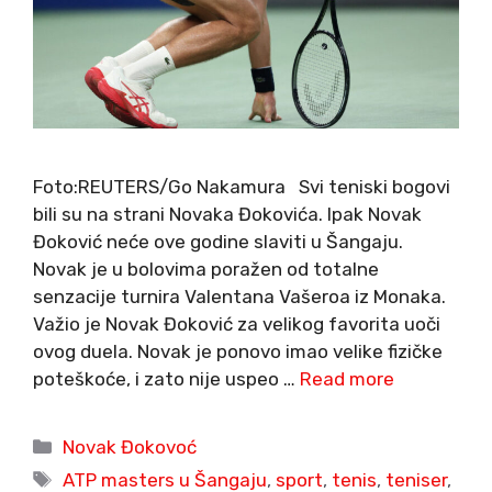
Foto:REUTERS/Go Nakamura Svi teniski bogovi
bili su na strani Novaka Đokovića. Ipak Novak
Đoković neće ove godine slaviti u Šangaju.
Novak je u bolovima poražen od totalne
senzacije turnira Valentana Vašeroa iz Monaka.
Važio je Novak Đoković za velikog favorita uoči
ovog duela. Novak je ponovo imao velike fizičke
poteškoće, i zato nije uspeo …
Read more
Categories
Novak Đokovoć
Tags
ATP masters u Šangaju
,
sport
,
tenis
,
teniser
,