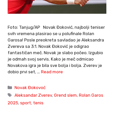
Foto: Tanjug/AP Novak Đoković, najbolji teniser
svih vremena plasirao se u polufinale Rolan
Garosa! Posle preokreta savladao je Aleksandra
Zvereva sa 3:1. Novak Đoković je odigrao
fantastičan meč. Novak je slabo počeo. Izgubio
je odmah svoj servis. Kako je meč odmicao
Novakova igra je bila sve bolja i bolja. Zverev je
dobio prvi set, …
Read more
Categories
Novak Đokovoć
Tags
Aleksandar Zverev
,
Grend slem
,
Rolan Garos
2025
,
sport
,
tenis