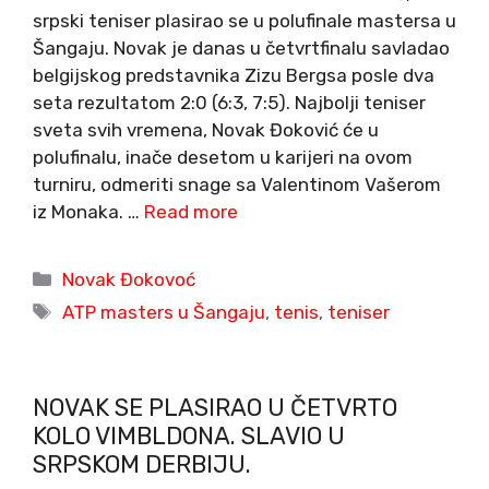
srpski teniser plasirao se u polufinale mastersa u
Šangaju. Novak je danas u četvrtfinalu savladao
belgijskog predstavnika Zizu Bergsa posle dva
seta rezultatom 2:0 (6:3, 7:5). Najbolji teniser
sveta svih vremena, Novak Đoković će u
polufinalu, inače desetom u karijeri na ovom
turniru, odmeriti snage sa Valentinom Vašerom
iz Monaka. …
Read more
Categories
Novak Đokovoć
Tags
ATP masters u Šangaju
,
tenis
,
teniser
NOVAK SE PLASIRAO U ČETVRTO
KOLO VIMBLDONA. SLAVIO U
SRPSKOM DERBIJU.