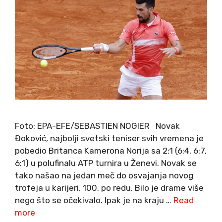
Foto: EPA-EFE/SEBASTIEN NOGIER Novak
Đoković, najbolji svetski teniser svih vremena je
pobedio Britanca Kamerona Norija sa 2:1 (6:4, 6:7,
6:1) u polufinalu ATP turnira u Ženevi. Novak se
tako našao na jedan meč do osvajanja novog
trofeja u karijeri, 100. po redu. Bilo je drame više
nego što se očekivalo. Ipak je na kraju …
Read
more