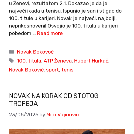
u Ženevi, rezultatom 2:1. Dokazao je da je
najveći ikada u tenisu. Ispunio je san i stigao do
100. titule u karijeri. Novak je najveći, najbolji,
neprikosnoveni! Osvojio je 100. titulu u karijeri
pobedom …
Read more
Categories
Novak Đokovoć
Tags
100. titula
,
ATP Ženeva
,
Hubert Hurkač
,
Novak Đoković
,
sport
,
tenis
NOVAK NA KORAK OD STOTOG
TROFEJA
23/05/2025
by
Miro Vujinovic