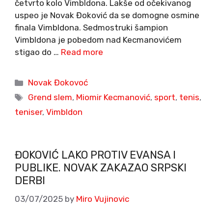
četvrto kolo Vimbldona. Lakše od očekivanog
uspeo je Novak Đoković da se domogne osmine
finala Vimbldona. Sedmostruki šampion
Vimbldona je pobedom nad Kecmanovićem
stigao do …
Read more
Categories
Novak Đokovoć
Tags
Grend slem
,
Miomir Kecmanović
,
sport
,
tenis
,
teniser
,
Vimbldon
ĐOKOVIĆ LAKO PROTIV EVANSA I
PUBLIKE. NOVAK ZAKAZAO SRPSKI
DERBI
03/07/2025
by
Miro Vujinovic