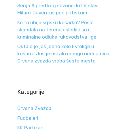
Serija A pred kraj sezone: Inter slavi,
Milan i Juventus pod pritiskom
Ko to ubija srpsku košarku? Posle
skandala na terenu usledile su i
kriminalne odluke rukovodstva lige.
Ostalo je još jedno kolo Evrolige u
košarci. Još je ostalo mnogo nedoumica.
Crvena zvezda vreba šesto mesto.
Kategorije
Crvena Zvezda
Fudbaleri
KK Partizan