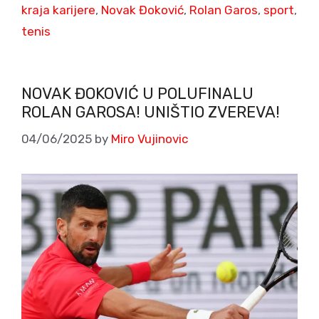
kraja karijere
,
Novak Đoković
,
Rolan Garos
,
sport
,
tenis
NOVAK ĐOKOVIĆ U POLUFINALU
ROLAN GAROSA! UNIŠTIO ZVEREVA!
04/06/2025
by
Miro Vujinovic