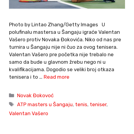
Photo by Lintao Zhang/Getty Images U
polufinalu mastersa u Šangaju igraće Valentan
Vašero protiv Novaka Đokovića. Niko od nas pre
turnira u Šangaju nije ni čuo za ovog tenisera.
Valentan Vašero pre početka nije trebalo ne
samo da bude u glavnom žrebu nego ni u
kvalifikacijama. Dogodio se veliki broj otkaza
tenisera i to …
Read more
Categories
Novak Đokovoć
Tags
ATP masters u Šangaju
,
tenis
,
teniser
,
Valentan Vašero