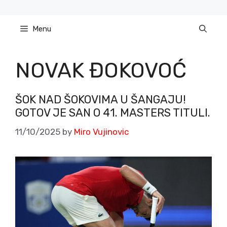
Skip
to
Menu
content
NOVAK ĐOKOVOĆ
ŠOK NAD ŠOKOVIMA U ŠANGAJU!
GOTOV JE SAN O 41. MASTERS TITULI.
11/10/2025
by
Miro Vujinovic