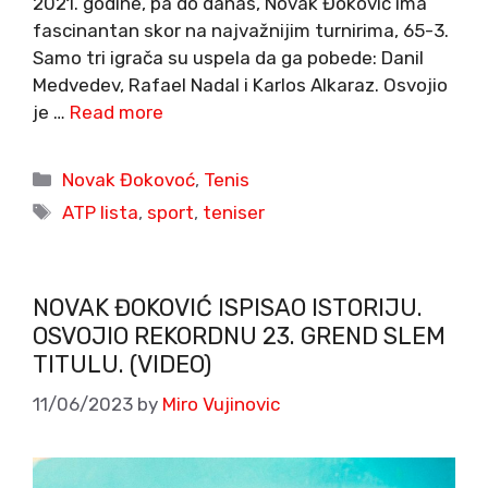
2021. godine, pa do danas, Novak Đoković ima
fascinantan skor na najvažnijim turnirima, 65-3.
Samo tri igrača su uspela da ga pobede: Danil
Medvedev, Rafael Nadal i Karlos Alkaraz. Osvojio
je …
Read more
Categories
Novak Đokovoć
,
Tenis
Tags
ATP lista
,
sport
,
teniser
NOVAK ĐOKOVIĆ ISPISAO ISTORIJU.
OSVOJIO REKORDNU 23. GREND SLEM
TITULU. (VIDEO)
11/06/2023
by
Miro Vujinovic