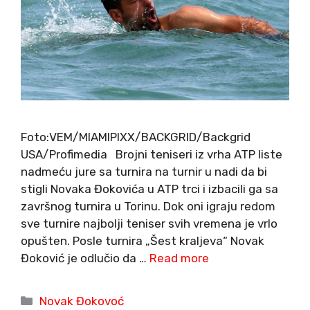
Foto:VEM/MIAMIPIXX/BACKGRID/Backgrid
USA/Profimedia Brojni teniseri iz vrha ATP liste
nadmeću jure sa turnira na turnir u nadi da bi
stigli Novaka Đokovića u ATP trci i izbacili ga sa
završnog turnira u Torinu. Dok oni igraju redom
sve turnire najbolji teniser svih vremena je vrlo
opušten. Posle turnira „Šest kraljeva“ Novak
Đoković je odlučio da …
Read more
Categories
Novak Đokovoć