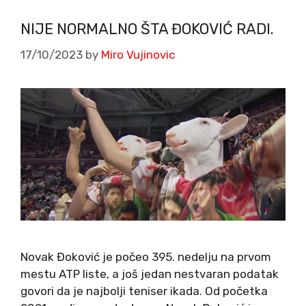
NIJE NORMALNO ŠTA ĐOKOVIĆ RADI.
17/10/2023
by
Miro Vujinovic
Novak Đoković je počeo 395. nedelju na prvom
mestu ATP liste, a još jedan nestvaran podatak
govori da je najbolji teniser ikada. Od početka