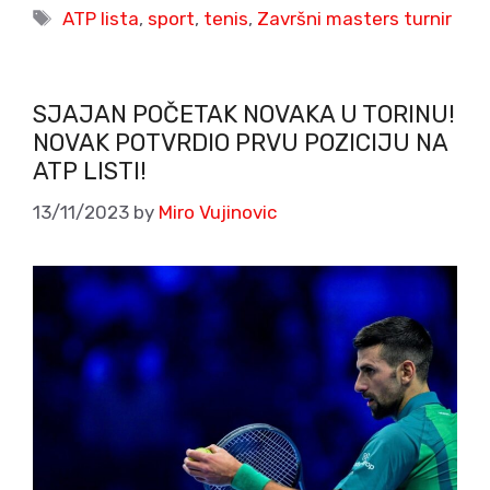
Tags
ATP lista
,
sport
,
tenis
,
Završni masters turnir
SJAJAN POČETAK NOVAKA U TORINU!
NOVAK POTVRDIO PRVU POZICIJU NA
ATP LISTI!
13/11/2023
by
Miro Vujinovic