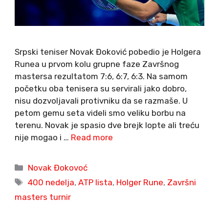
Srpski teniser Novak Đoković pobedio je Holgera
Runea u prvom kolu grupne faze Završnog
mastersa rezultatom 7:6, 6:7, 6:3. Na samom
početku oba tenisera su servirali jako dobro,
nisu dozvoljavali protivniku da se razmaše. U
petom gemu seta videli smo veliku borbu na
terenu. Novak je spasio dve brejk lopte ali treću
nije mogao i …
Read more
Categories
Novak Đokovoć
Tags
400 nedelja
,
ATP lista
,
Holger Rune
,
Završni
masters turnir