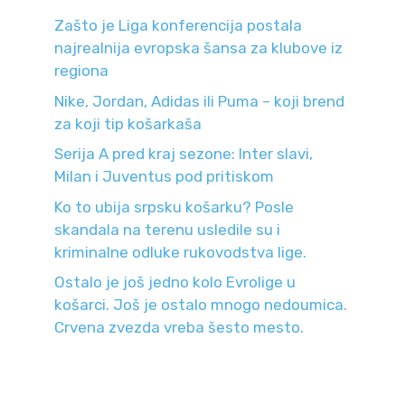
Zašto je Liga konferencija postala
najrealnija evropska šansa za klubove iz
regiona
Nike, Jordan, Adidas ili Puma – koji brend
za koji tip košarkaša
Serija A pred kraj sezone: Inter slavi,
Milan i Juventus pod pritiskom
Ko to ubija srpsku košarku? Posle
skandala na terenu usledile su i
kriminalne odluke rukovodstva lige.
Ostalo je još jedno kolo Evrolige u
košarci. Još je ostalo mnogo nedoumica.
Crvena zvezda vreba šesto mesto.