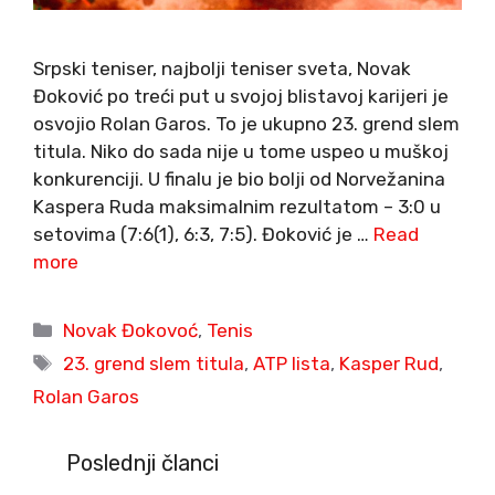
Srpski teniser, najbolji teniser sveta, Novak
Đoković po treći put u svojoj blistavoj karijeri je
osvojio Rolan Garos. To je ukupno 23. grend slem
titula. Niko do sada nije u tome uspeo u muškoj
konkurenciji. U finalu je bio bolji od Norvežanina
Kaspera Ruda maksimalnim rezultatom – 3:0 u
setovima (7:6(1), 6:3, 7:5). Đoković je …
Read
more
Categories
Novak Đokovoć
,
Tenis
Tags
23. grend slem titula
,
ATP lista
,
Kasper Rud
,
Rolan Garos
Poslednji članci