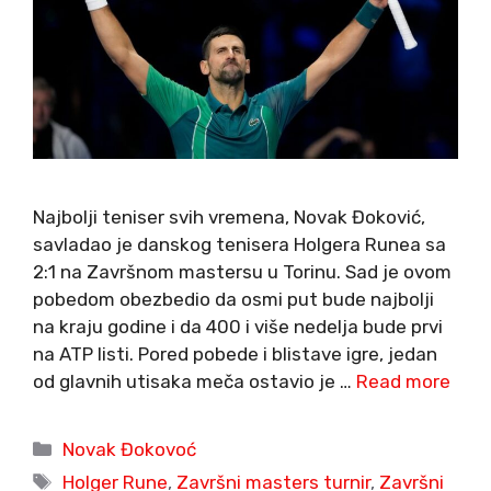
Najbolji teniser svih vremena, Novak Đoković,
savladao je danskog tenisera Holgera Runea sa
2:1 na Završnom mastersu u Torinu. Sad je ovom
pobedom obezbedio da osmi put bude najbolji
na kraju godine i da 400 i više nedelja bude prvi
na ATP listi. Pored pobede i blistave igre, jedan
od glavnih utisaka meča ostavio je …
Read more
Categories
Novak Đokovoć
Tags
Holger Rune
,
Završni masters turnir
,
Završni