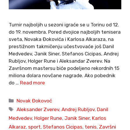
Turnir najboljih u sezoni igraće se u Torinu od 12.
do 19. novembra. Pored dvojice najboljih tenisera
sveta, Novaka Đokovića i Karlosa Alkaraza, na
prestižnom takmičenju učestvovaće još Danil
Medvedev, Janik Siner, Stefanos Cicipas, Andrej
Rubljov, Holger Rune i Aleksandar Zverev. Na
Završnom mastersu biće podeljeno rekordnih 15
miliona dolara novčane nagrade. Ako pobednik
do …
Read more
Categories
Novak Đokovoć
Tags
Aleksander Zverev
,
Andrej Rubljov
,
Danil
Medvedev
,
Holger Rune
,
Janik Siner
,
Karlos
Alkaraz
,
sport
,
Stefanos Cicipas
,
tenis
,
Završni