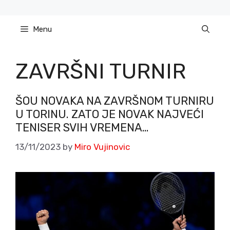
Skip
to
Menu
content
ZAVRŠNI TURNIR
ŠOU NOVAKA NA ZAVRŠNOM TURNIRU
U TORINU. ZATO JE NOVAK NAJVEĆI
TENISER SVIH VREMENA…
13/11/2023
by
Miro Vujinovic