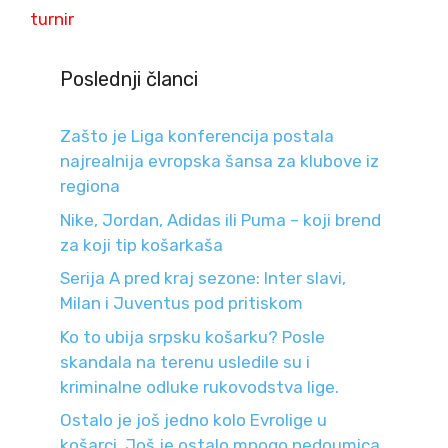
turnir
Poslednji članci
Zašto je Liga konferencija postala
najrealnija evropska šansa za klubove iz
regiona
Nike, Jordan, Adidas ili Puma – koji brend
za koji tip košarkaša
Serija A pred kraj sezone: Inter slavi,
Milan i Juventus pod pritiskom
Ko to ubija srpsku košarku? Posle
skandala na terenu usledile su i
kriminalne odluke rukovodstva lige.
Ostalo je još jedno kolo Evrolige u
košarci. Još je ostalo mnogo nedoumica.