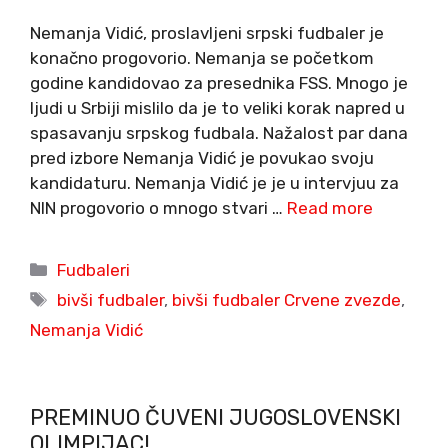
Nemanja Vidić, proslavljeni srpski fudbaler je
konačno progovorio. Nemanja se početkom
godine kandidovao za presednika FSS. Mnogo je
ljudi u Srbiji mislilo da je to veliki korak napred u
spasavanju srpskog fudbala. Nažalost par dana
pred izbore Nemanja Vidić je povukao svoju
kandidaturu. Nemanja Vidić je je u intervjuu za
NIN progovorio o mnogo stvari …
Read more
Categories
Fudbaleri
Tags
bivši fudbaler
,
bivši fudbaler Crvene zvezde
,
Nemanja Vidić
PREMINUO ČUVENI JUGOSLOVENSKI
OLIMPIJAC!