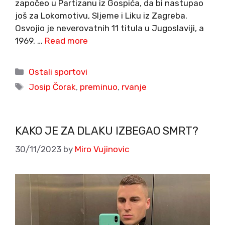
započeo u Partizanu iz Gospića, da bi nastupao
još za Lokomotivu, Sljeme i Liku iz Zagreba.
Osvojio je neverovatnih 11 titula u Jugoslaviji, a
1969. …
Read more
Categories
Ostali sportovi
Tags
Josip Čorak
,
preminuo
,
rvanje
KAKO JE ZA DLAKU IZBEGAO SMRT?
30/11/2023
by
Miro Vujinovic