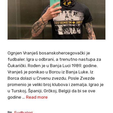
Ognjen Vranješ bosanskohercegovački je
fudbaler. Igra u odbrani, a trenutno nastupa za
Čukarički. Rođen je u Banja Luci 1989. godine.
Vranješ je ponikao u Borcu iz Banja Luke. Iz
Borca dolazi u Crvenu zvezdu. Posle Zvezde
promenio je veliki broj klubova i zemalja. Igrao je
u Turskoj, Španiji, Grčkoj, Belgiji da bi se ove
godine …
Read more
Categories
Fudbaleri