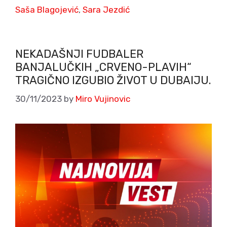
Saša Blagojević
,
Sara Jezdić
NEKADAŠNJI FUDBALER
BANJALUČKIH „CRVENO-PLAVIH“
TRAGIČNO IZGUBIO ŽIVOT U DUBAIJU.
30/11/2023
by
Miro Vujinovic