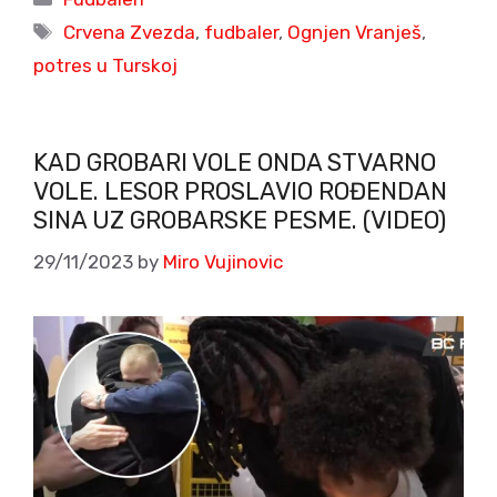
Tags
Crvena Zvezda
,
fudbaler
,
Ognjen Vranješ
,
potres u Turskoj
KAD GROBARI VOLE ONDA STVARNO
VOLE. LESOR PROSLAVIO ROĐENDAN
SINA UZ GROBARSKE PESME. (VIDEO)
29/11/2023
by
Miro Vujinovic