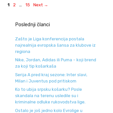
Page
Page
Page
1
2
…
15
Next
→
Poslednji članci
Zašto je Liga konferencija postala
najrealnija evropska šansa za klubove iz
regiona
Nike, Jordan, Adidas ili Puma – koji brend
za koji tip košarkaša
Serija A pred kraj sezone: Inter slavi,
Milan i Juventus pod pritiskom
Ko to ubija srpsku košarku? Posle
skandala na terenu usledile su i
kriminalne odluke rukovodstva lige.
Ostalo je još jedno kolo Evrolige u