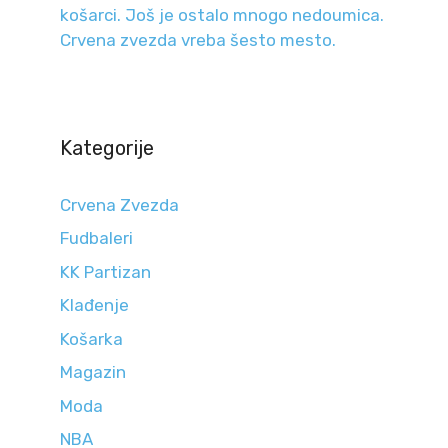
košarci. Još je ostalo mnogo nedoumica.
Crvena zvezda vreba šesto mesto.
Kategorije
Crvena Zvezda
Fudbaleri
KK Partizan
Klađenje
Košarka
Magazin
Moda
NBA