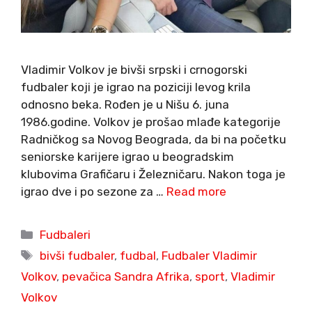
Vladimir Volkov je bivši srpski i crnogorski
fudbaler koji je igrao na poziciji levog krila
odnosno beka. Rođen je u Nišu 6. juna
1986.godine. Volkov je prošao mlađe kategorije
Radničkog sa Novog Beograda, da bi na početku
seniorske karijere igrao u beogradskim
klubovima Grafičaru i Železničaru. Nakon toga je
igrao dve i po sezone za …
Read more
Categories
Fudbaleri
Tags
bivši fudbaler
,
fudbal
,
Fudbaler Vladimir
Volkov
,
pevačica Sandra Afrika
,
sport
,
Vladimir
Volkov