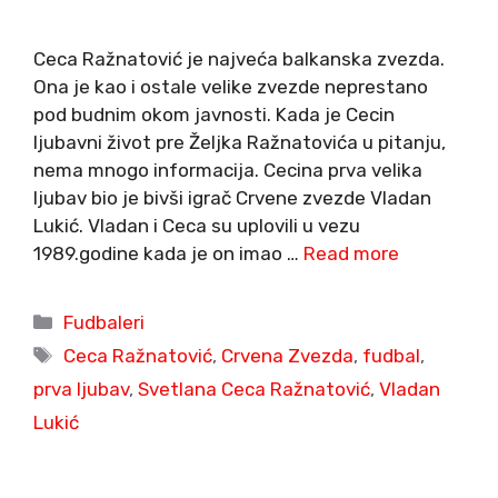
Ceca Ražnatović je najveća balkanska zvezda.
Ona je kao i ostale velike zvezde neprestano
pod budnim okom javnosti. Kada je Cecin
ljubavni život pre Željka Ražnatovića u pitanju,
nema mnogo informacija. Cecina prva velika
ljubav bio je bivši igrač Crvene zvezde Vladan
Lukić. Vladan i Ceca su uplovili u vezu
1989.godine kada je on imao …
Read more
Categories
Fudbaleri
Tags
Ceca Ražnatović
,
Crvena Zvezda
,
fudbal
,
prva ljubav
,
Svetlana Ceca Ražnatović
,
Vladan
Lukić