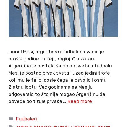
Lionel Mesi, argentinski fudbaler osvojio je
prošle godine trofej „boginju“ u Kataru.
Argentina je postala šampion sveta u fudbalu.
Mesi je postao prvak sveta i uzeo jedini trofej
koji mu je falio, posle čega je osvojio i osmu
Zlatnu loptu. Već godinama se Mesiju
prigovaralo to što nije mogao Argentinu da
odvede do titule prvaka …
Read more
Categories
Fudbaleri
Tags