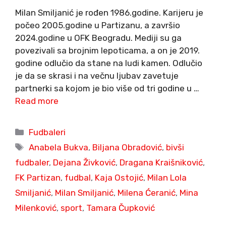
Milan Smiljanić je rođen 1986.godine. Karijeru je
počeo 2005.godine u Partizanu, a završio
2024.godine u OFK Beogradu. Mediji su ga
povezivali sa brojnim lepoticama, a on je 2019.
godine odlučio da stane na ludi kamen. Odlučio
je da se skrasi i na večnu ljubav zavetuje
partnerki sa kojom je bio više od tri godine u …
Read more
Categories
Fudbaleri
Tags
Anabela Bukva
,
Biljana Obradović
,
bivši
fudbaler
,
Dejana Živković
,
Dragana Kraišniković
,
FK Partizan
,
fudbal
,
Kaja Ostojić
,
Milan Lola
Smiljanić
,
Milan Smiljanić
,
Milena Ćeranić
,
Mina
Milenković
,
sport
,
Tamara Čupković