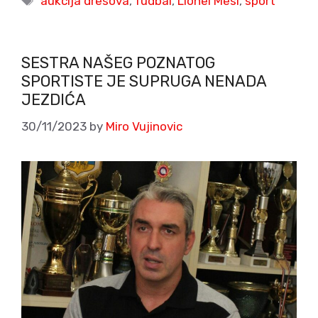
aukcija dresova
,
fudbal
,
Lionel Mesi
,
sport
SESTRA NAŠEG POZNATOG
SPORTISTE JE SUPRUGA NENADA
JEZDIĆA
30/11/2023
by
Miro Vujinovic