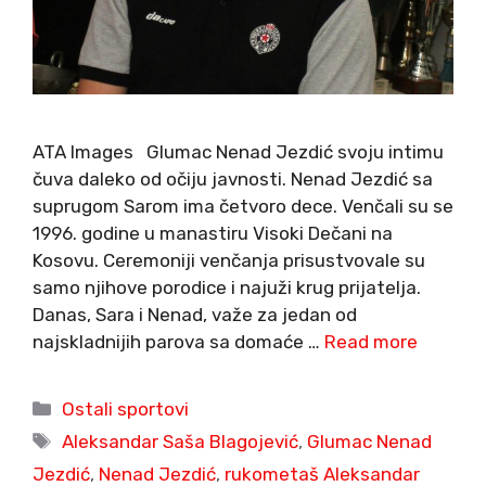
ATA Images Glumac Nenad Jezdić svoju intimu
čuva daleko od očiju javnosti. Nenad Jezdić sa
suprugom Sarom ima četvoro dece. Venčali su se
1996. godine u manastiru Visoki Dečani na
Kosovu. Ceremoniji venčanja prisustvovale su
samo njihove porodice i najuži krug prijatelja.
Danas, Sara i Nenad, važe za jedan od
najskladnijih parova sa domaće …
Read more
Categories
Ostali sportovi
Tags
Aleksandar Saša Blagojević
,
Glumac Nenad
Jezdić
,
Nenad Jezdić
,
rukometaš Aleksandar