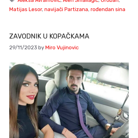
Matijas Lesor
,
navijači Partizana
,
rođendan sina
ZAVODNIK U KOPAČKAMA
29/11/2023
by
Miro Vujinovic