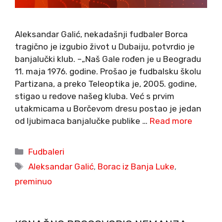
Aleksandar Galić, nekadašnji fudbaler Borca
tragično je izgubio život u Dubaiju, potvrdio je
banjalučki klub. –„Naš Gale rođen je u Beogradu
11. maja 1976. godine. Prošao je fudbalsku školu
Partizana, a preko Teleoptika je, 2005. godine,
stigao u redove našeg kluba. Već s prvim
utakmicama u Borčevom dresu postao je jedan
od ljubimaca banjalučke publike …
Read more
Categories
Fudbaleri
Tags
Aleksandar Galić
,
Borac iz Banja Luke
,
preminuo