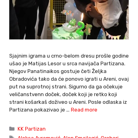
Sjajnim igrama u crno-belom dresu prošle godine
ušao je Matijas Lesor u srca navijača Partizana.
Njegov Panatinaikos gostuje četi Željka
Obradovića tako da će ponovo igrati u Areni, ovaj
put na suprotnoj strani. Sigurno da ga očekuje
veličanstvenn doček, doček koji je retko koji
strani košarkaš doživeo u Areni. Posle odlaska iz
Partizana pokazivao je …
Read more
Categories
KK Partizan
Tags
Aleksa Avramović
,
Alen Smailagić
,
Grobari
,