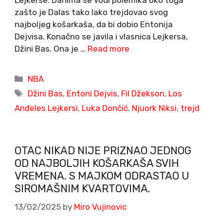
Lejkerse. Danima se vodi polemika oko toga
zašto je Dalas tako lako trejdovao svog
najboljeg košarkaša, da bi dobio Entonija
Dejvisa. Konačno se javila i vlasnica Lejkersa,
Džini Bas. Ona je …
Read more
Categories
NBA
Tags
Džini Bas
,
Entoni Dejvis
,
Fil Džekson
,
Los
Anđeles Lejkersi
,
Luka Dončić
,
Njuork Niksi
,
trejd
OTAC NIKAD NIJE PRIZNAO JEDNOG
OD NAJBOLJIH KOŠARKAŠA SVIH
VREMENA. S MAJKOM ODRASTAO U
SIROMAŠNIM KVARTOVIMA.
13/02/2025
by
Miro Vujinovic