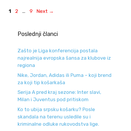
Page
Page
Page
1
2
…
9
Next
→
Poslednji članci
Zašto je Liga konferencija postala
najrealnija evropska šansa za klubove iz
regiona
Nike, Jordan, Adidas ili Puma – koji brend
za koji tip košarkaša
Serija A pred kraj sezone: Inter slavi,
Milan i Juventus pod pritiskom
Ko to ubija srpsku košarku? Posle
skandala na terenu usledile su i
kriminalne odluke rukovodstva lige.