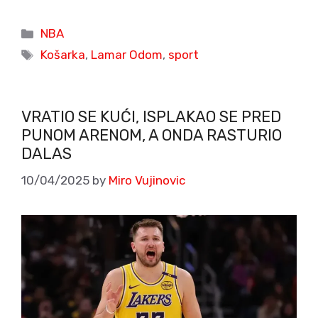
Categories
NBA
Tags
Košarka
,
Lamar Odom
,
sport
VRATIO SE KUĆI, ISPLAKAO SE PRED
PUNOM ARENOM, A ONDA RASTURIO
DALAS
10/04/2025
by
Miro Vujinovic