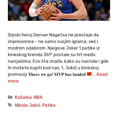
Srpski heroj Denver Nagetsa ne prestaje da
impresionira – ne samo svojim igrama, već i
modnim odabirom. Njegove Joker 1 patike iz
kineskog brenda 361° postale su hit među
navijačima. Evo šta znače, kako su nastale i gde
ih možete kupiti kod nas. 1. Jokić u kineskoj
promociji 𝐓𝐡𝐞𝐫𝐞 𝐰𝐞 𝐠𝐨! 𝐌𝐕𝐏 𝐡𝐚𝐬 𝐥𝐚𝐧𝐝𝐞𝐝
…
Read
more
Categories
Košarka
,
NBA
Tags
Nikola Jokić
,
Patike