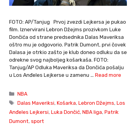
FOTO: AP/Tanjug Prvoj zvezdi Lejkersa je pukao
film. Iznervirani Lebron Džejms prozivkom Luke
Dončića od strane predsednika Dalas Maveriksa
oštro mu je odgovorio. Patrik Dumont, prvi čovek
Dalasa je otrkio zašto je klub doneo odluku da se
odrekne svog najboljeg košarkaša. FOTO:
Tanjug/AP Odluka Maveriksa da Dončića pošalju
u Los Anđeles Lejkerse u zamenu …
Read more
Categories
NBA
Tags
Dalas Maveriksi
,
Košarka
,
Lebron Džejms
,
Los
Anđeles Lejkersi
,
Luka Dončić
,
NBA liga
,
Patrik
Dumont
,
sport