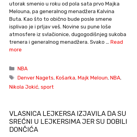
utorak smenio u roku od pola sata prvo Majka
Melouna, pa generalnog menadžera Kalvina
Buta. Kao što to obično bude posle smene
isplivao je i prljav veš. Novine su pune loše
atmosfere iz svlačionice, dugogodišnjeg sukoba
trenera i generalnog menadžera. Svako …
Read
more
Categories
NBA
Tags
Denver Nagets
,
Košarka
,
Majk Meloun
,
NBA
,
Nikola Jokić
,
sport
VLASNICA LEJKERSA IZJAVILA DA SU
SREĆNI U LEJKERSIMA JER SU DOBILI
DONČIĆA