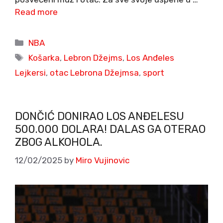
Read more
Categories
NBA
Tags
Košarka
,
Lebron Džejms
,
Los Anđeles
Lejkersi
,
otac Lebrona Džejmsa
,
sport
DONČIĆ DONIRAO LOS ANĐELESU
500.000 DOLARA! DALAS GA OTERAO
ZBOG ALKOHOLA.
12/02/2025
by
Miro Vujinovic