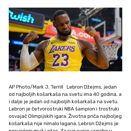
AP Photo/Mark J. Terrill Lebron Džejms, jedan
od najboljih košarkaša na svetu ima 40 godina, a
i dalje je jedan od najboljih košarkaša na svetu.
Lebron je četvorostruki NBA šampion i trostruki
osvajač Olimpijskih igara. Životna priča najboljeg
košarkaša nije nimalo lagana. Lebron Džejms je
posvećeni muž i otac. Za sve svoje uspehe u …