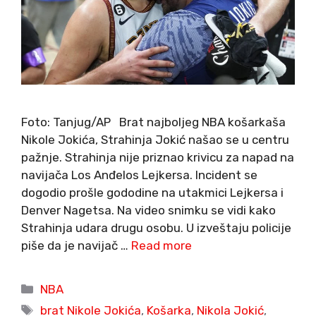
Foto: Tanjug/AP Brat najboljeg NBA košarkaša
Nikole Jokića, Strahinja Jokić našao se u centru
pažnje. Strahinja nije priznao krivicu za napad na
navijača Los Anđelos Lejkersa. Incident se
dogodio prošle gododine na utakmici Lejkersa i
Denver Nagetsa. Na video snimku se vidi kako
Strahinja udara drugu osobu. U izveštaju policije
piše da je navijač …
Read more
Categories
NBA
Tags
brat Nikole Jokića
,
Košarka
,
Nikola Jokić
,