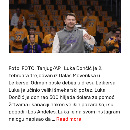
Foto: FOTO: Tanjug/AP Luka Dončić je 2.
februara trejdovan iz Dalas Meveriksa u
Lejkerse. Odmah posle debija u dresu Lejkersa
Luka je učinio veliki šmekerski potez. Luka
Dončić je donirao 500 hiljada dolara za pomoć
žrtvama i sanaciji nakon velikih požara koji su
pogodili Los Anđeles. Luka je na svom instagram
nalogu napisao da …
Read more