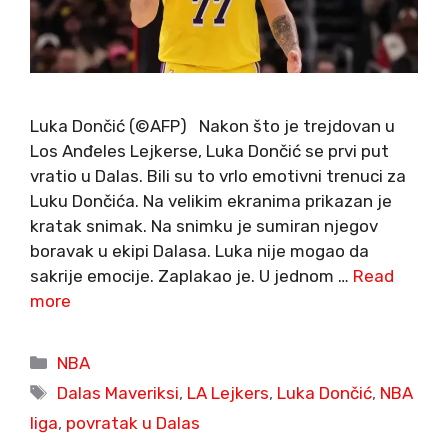
Luka Dončić (©AFP) Nakon što je trejdovan u
Los Anđeles Lejkerse, Luka Dončić se prvi put
vratio u Dalas. Bili su to vrlo emotivni trenuci za
Luku Dončića. Na velikim ekranima prikazan je
kratak snimak. Na snimku je sumiran njegov
boravak u ekipi Dalasa. Luka nije mogao da
sakrije emocije. Zaplakao je. U jednom …
Read
more
Categories
NBA
Tags
Dalas Maveriksi
,
LA Lejkers
,
Luka Dončić
,
NBA
liga
,
povratak u Dalas