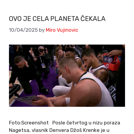
OVO JE CELA PLANETA ČEKALA
10/04/2025
by
Miro Vujinovic
Foto:Screenshot Posle četvrtog u nizu poraza
Nagetsa, vlasnik Denvera Džoš Krenke je u