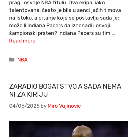
prag i osvoje NBA titulu. Ova ekipa, iako
talentovana, često je bila u senci jačih timova
na Istoku, a pitanje koje se postavlja sada je:
može li Indiana Pacers da iznenadi i osvoji
šampionski prsten? Indiana Pacers su tim …
Read more
Categories
NBA
ZARADIO BOGATSTVO A SADA NEMA
NI ZA KIRIJU
04/06/2025
by
Miro Vujinovic