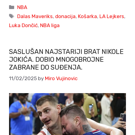
Categories
NBA
Tags
Dalas Maveriks
,
donacija
,
Košarka
,
LA Lejkers
,
Luka Dončić
,
NBA liga
SASLUŠAN NAJSTARIJI BRAT NIKOLE
JOKIĆA. DOBIO MNOGOBROJNE
ZABRANE DO SUĐENJA.
11/02/2025
by
Miro Vujinovic