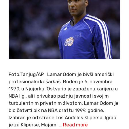
Foto:Tanjug/AP Lamar Odom je bivši američki
profesionalni košarkaš. Rođen je 6. novembra
1979. u Njujorku. Ostvario je zapaženu karijeru u
NBA ligi, ali i privukao pažnju javnosti svojim
turbulentnim privatnim životom. Lamar Odom je
bio četvrti pik na NBA draftu 1999. godine.
Izabran je od strane Los Anđeles Klipersa. Igrao
je za Kliperse, Majami …
Read more