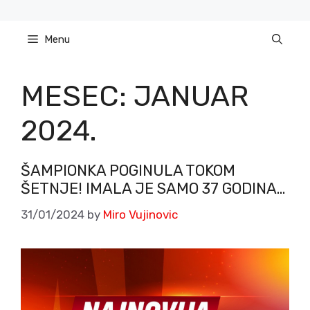
Skip
to
Menu
content
MESEC:
JANUAR
2024.
ŠAMPIONKA POGINULA TOKOM
ŠETNJE! IMALA JE SAMO 37 GODINA…
31/01/2024
by
Miro Vujinovic