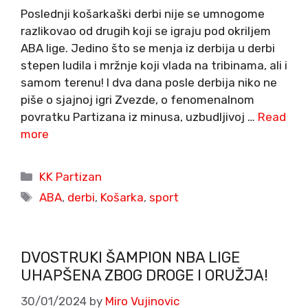
Poslednji košarkaški derbi nije se umnogome
razlikovao od drugih koji se igraju pod okriljem
ABA lige. Jedino što se menja iz derbija u derbi
stepen ludila i mržnje koji vlada na tribinama, ali i
samom terenu! I dva dana posle derbija niko ne
piše o sjajnoj igri Zvezde, o fenomenalnom
povratku Partizana iz minusa, uzbudljivoj …
Read
more
Categories
KK Partizan
Tags
ABA
,
derbi
,
Košarka
,
sport
DVOSTRUKI ŠAMPION NBA LIGE
UHAPŠENA ZBOG DROGE I ORUŽJA!
30/01/2024
by
Miro Vujinovic