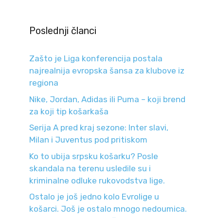
Poslednji članci
Zašto je Liga konferencija postala
najrealnija evropska šansa za klubove iz
regiona
Nike, Jordan, Adidas ili Puma – koji brend
za koji tip košarkaša
Serija A pred kraj sezone: Inter slavi,
Milan i Juventus pod pritiskom
Ko to ubija srpsku košarku? Posle
skandala na terenu usledile su i
kriminalne odluke rukovodstva lige.
Ostalo je još jedno kolo Evrolige u
košarci. Još je ostalo mnogo nedoumica.