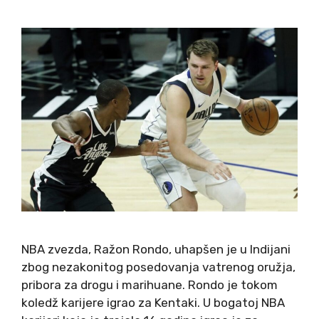
NBA zvezda, Ražon Rondo, uhapšen je u Indijani
zbog nezakonitog posedovanja vatrenog oružja,
pribora za drogu i marihuane. Rondo je tokom
koledž karijere igrao za Kentaki. U bogatoj NBA