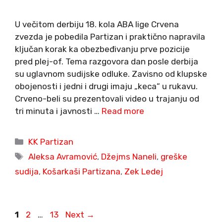
U večitom derbiju 18. kola ABA lige Crvena
zvezda je pobedila Partizan i praktično napravila
ključan korak ka obezbeđivanju prve pozicije
pred plej-of. Tema razgovora dan posle derbija
su uglavnom sudijske odluke. Zavisno od klupske
obojenosti i jedni i drugi imaju „keca“ u rukavu.
Crveno-beli su prezentovali video u trajanju od
tri minuta i javnosti …
Read more
Categories
KK Partizan
Tags
Aleksa Avramović
,
Džejms Naneli
,
greške
sudija
,
Košarkaši Partizana
,
Zek Ledej
Page
Page
Page
1
2
…
13
Next
→