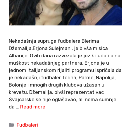
Nekadašnja supruga fudbalera Blerima
Džemalija,Erjona Sulejmani, je bivša misica
Albanije. Ovih dana razvezala je jezik i udarila na
muškost nekadašnjeg partnera. Erjona je u
jednom italijanskom rijaliti programu ispričala da
je nekadašnji fudbaler Torina, Parme, Napolija,
Bolonje i mnogih drugih klubova užasan u
krevetu. Džemalija, bivši reprezentativac
Švajcarske se nije oglašavao, ali nema sumnje
da …
Read more
Categories
Fudbaleri