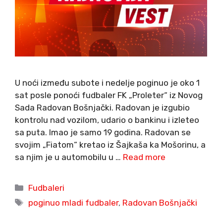
U noći između subote i nedelje poginuo je oko 1
sat posle ponoći fudbaler FK „Proleter“ iz Novog
Sada Radovan Bošnjački. Radovan je izgubio
kontrolu nad vozilom, udario o bankinu i izleteo
sa puta. Imao je samo 19 godina. Radovan se
svojim „Fiatom“ kretao iz Šajkaša ka Mošorinu, a
sa njim je u automobilu u …
Read more
Categories
Fudbaleri
Tags
poginuo mladi fudbaler
,
Radovan Bošnjački