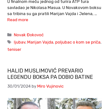
U finalnom meču jednog od turira ATP tura
savladao je Nikolasa Masua. U Novakovom boksu
sa tribina su ga pratili Marijan Vajda i Jelena, …
Read more
Categories
Novak Đokovoć
Tags
ljubav
,
Marijan Vajda
,
poljubac o kom se priča
,
teniser
HALID MUSLIMOVIĆ PREVARIO
LEGENDU BOKSA PA DOBIO BATINE
30/01/2024
by
Miro Vujinovic