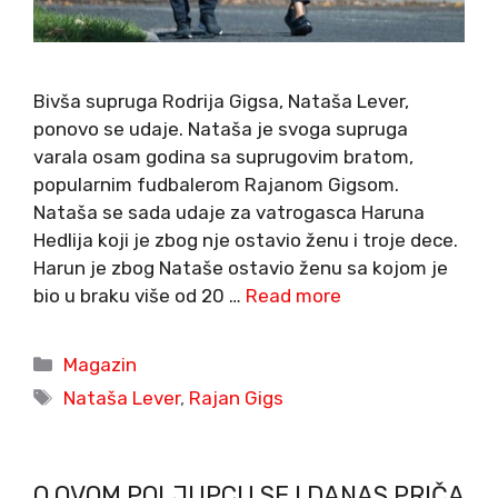
Bivša supruga Rodrija Gigsa, Nataša Lever,
ponovo se udaje. Nataša je svoga supruga
varala osam godina sa suprugovim bratom,
popularnim fudbalerom Rajanom Gigsom.
Nataša se sada udaje za vatrogasca Haruna
Hedlija koji je zbog nje ostavio ženu i troje dece.
Harun je zbog Nataše ostavio ženu sa kojom je
bio u braku više od 20 …
Read more
Categories
Magazin
Tags
Nataša Lever
,
Rajan Gigs
O OVOM POLJUPCU SE I DANAS PRIČA