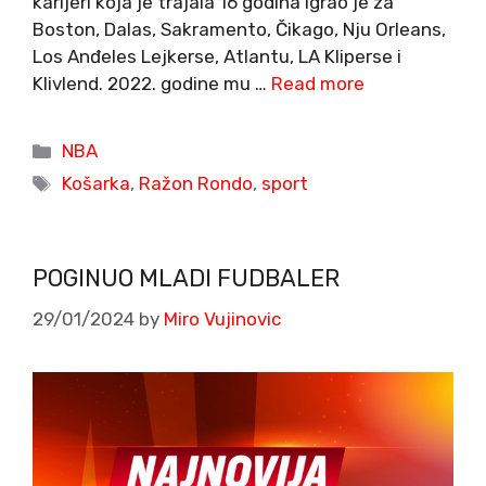
karijeri koja je trajala 16 godina igrao je za
Boston, Dalas, Sakramento, Čikago, Nju Orleans,
Los Anđeles Lejkerse, Atlantu, LA Kliperse i
Klivlend. 2022. godine mu …
Read more
Categories
NBA
Tags
Košarka
,
Ražon Rondo
,
sport
POGINUO MLADI FUDBALER
29/01/2024
by
Miro Vujinovic