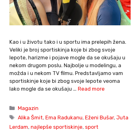
Kao i u životu tako i u sportu ima prelepih žena.
Veliki je broj sportiskinja koje bi zbog svoje
lepote, harizme i pojave mogle da se okušaju u
nekom drugom poslu. Najbolje u modelingu, a
možda i u nekom TV filmu. Predstavljamo vam
sportiskinje koje bi zbog svoje lepote veoma
lako mogle da se okušaju …
Read more
Categories
Magazin
Tags
Alika Šmit
,
Ema Radukanu
,
Eženi Bušar
,
Juta
Lerdam
,
najlepše sportiskinje
,
sport