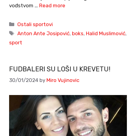
vođstvom …
Read more
Categories
Ostali sportovi
Tags
Anton Ante Josipović
,
boks
,
Halid Muslimović
,
sport
FUDBALERI SU LOŠI U KREVETU!
30/01/2024
by
Miro Vujinovic