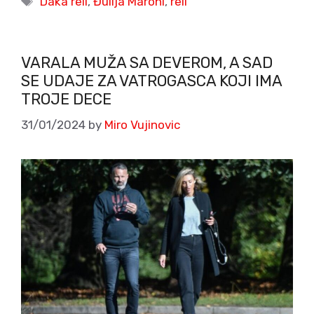
Daka reli
,
Đulija Maroni
,
reli
VARALA MUŽA SA DEVEROM, A SAD
SE UDAJE ZA VATROGASCA KOJI IMA
TROJE DECE
31/01/2024
by
Miro Vujinovic