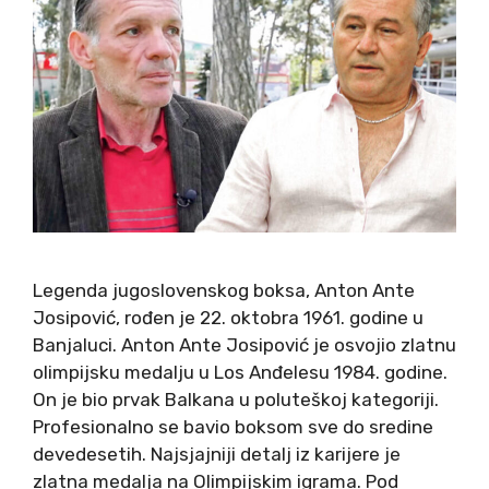
Legenda jugoslovenskog boksa, Anton Ante
Josipović, rođen je 22. oktobra 1961. godine u
Banjaluci. Anton Ante Josipović je osvojio zlatnu
olimpijsku medalju u Los Anđelesu 1984. godine.
On je bio prvak Balkana u poluteškoj kategoriji.
Profesionalno se bavio boksom sve do sredine
devedesetih. Najsjajniji detalj iz karijere je
zlatna medalja na Olimpijskim igrama. Pod