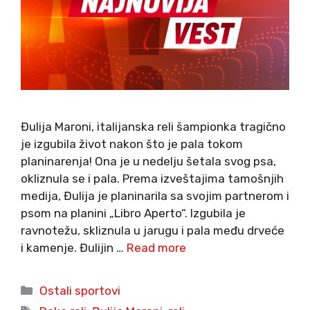
Đulija Maroni, italijanska reli šampionka tragično
je izgubila život nakon što je pala tokom
planinarenja! Ona je u nedelju šetala svog psa,
okliznula se i pala. Prema izveštajima tamošnjih
medija, Đulija je planinarila sa svojim partnerom i
psom na planini „Libro Aperto“. Izgubila je
ravnotežu, skliznula u jarugu i pala među drveće
i kamenje. Đulijin …
Read more
Categories
Ostali sportovi
Tags