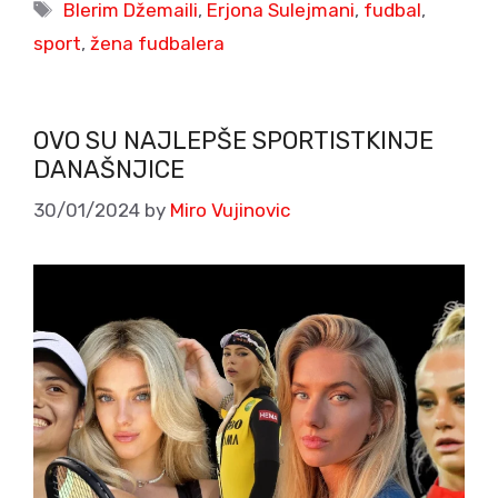
Tags
Blerim Džemaili
,
Erjona Sulejmani
,
fudbal
,
sport
,
žena fudbalera
OVO SU NAJLEPŠE SPORTISTKINJE
DANAŠNJICE
30/01/2024
by
Miro Vujinovic