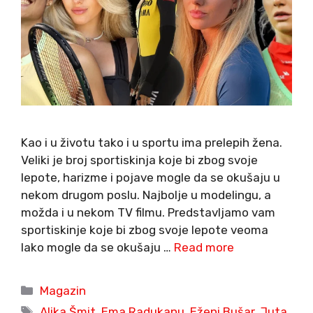
Kao i u životu tako i u sportu ima prelepih žena.
Veliki je broj sportiskinja koje bi zbog svoje
lepote, harizme i pojave mogle da se okušaju u
nekom drugom poslu. Najbolje u modelingu, a
možda i u nekom TV filmu. Predstavljamo vam
sportiskinje koje bi zbog svoje lepote veoma
lako mogle da se okušaju …
Read more
Categories
Magazin
Tags
Alika Šmit
,
Ema Radukanu
,
Eženi Bušar
,
Juta