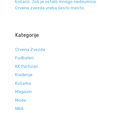
košarci. Još je ostalo mnogo nedoumica.
Crvena zvezda vreba šesto mesto.
Kategorije
Crvena Zvezda
Fudbaleri
KK Partizan
Klađenje
Košarka
Magazin
Moda
NBA