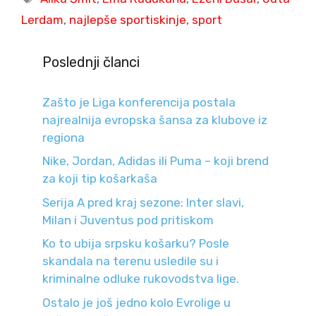
Lerdam
,
najlepše sportiskinje
,
sport
Poslednji članci
Zašto je Liga konferencija postala
najrealnija evropska šansa za klubove iz
regiona
Nike, Jordan, Adidas ili Puma – koji brend
za koji tip košarkaša
Serija A pred kraj sezone: Inter slavi,
Milan i Juventus pod pritiskom
Ko to ubija srpsku košarku? Posle
skandala na terenu usledile su i
kriminalne odluke rukovodstva lige.
Ostalo je još jedno kolo Evrolige u