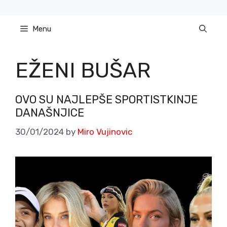
Skip
to
Menu
content
EŽENI BUŠAR
OVO SU NAJLEPŠE SPORTISTKINJE
DANAŠNJICE
30/01/2024
by
Miro Vujinovic