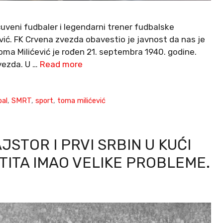
veni fudbaler i legendarni trener fudbalske
vić. FK Crvena zvezda obavestio je javnost da nas je
oma Milićević je rođen 21. septembra 1940. godine.
vezda. U …
Read more
bal
,
SMRT
,
sport
,
toma milićević
STOR I PRVI SRBIN U KUĆI
 TITA IMAO VELIKE PROBLEME.