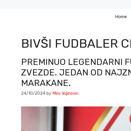
Skip
to
Home
content
BIVŠI FUDBALER 
PREMINUO LEGENDARNI F
ZVEZDE. JEDAN OD NAJZN
MARAKANE.
24/10/2024
by
Miro Vujinovic