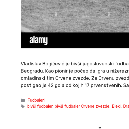
Vladislav Bogićević je bivši jugoslovenski fudba
Beogradu. Kao pionir je počeo da igra u nižera
omladinski tim Crvene zvezde. Za Crvenu zvezd
postigao je 42 gola od kojih 17 prvenstvenih. 
Categories
Fudbaleri
Tags
bivši fudbaler
,
bivši fudbaler Crvene zvezde
,
Bleki
,
Dra