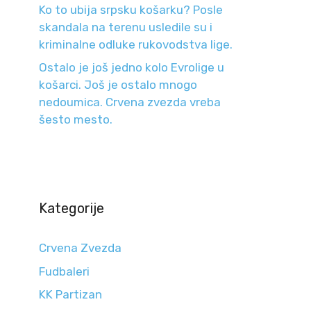
Ko to ubija srpsku košarku? Posle
skandala na terenu usledile su i
kriminalne odluke rukovodstva lige.
Ostalo je još jedno kolo Evrolige u
košarci. Još je ostalo mnogo
nedoumica. Crvena zvezda vreba
šesto mesto.
Kategorije
Crvena Zvezda
Fudbaleri
KK Partizan