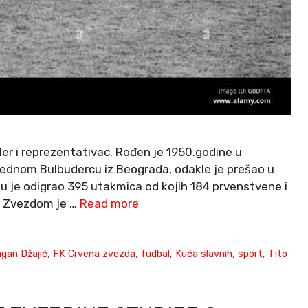
ler i reprezentativac. Rođen je 1950.godine u
zrednom Bulbudercu iz Beograda, odakle je prešao u
u je odigrao 395 utakmica od kojih 184 prvenstvene i
Sa Zvezdom je …
Read more
gan Džajić
,
FK Crvena zvezda
,
fudbal
,
Kuća slavnih
,
sport
,
Tito