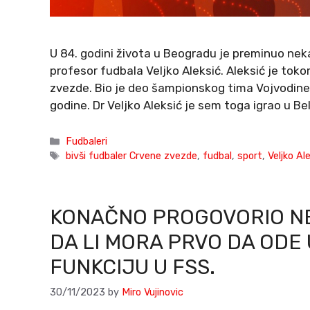
U 84. godini života u Beogradu je preminuo nek
profesor fudbala Veljko Aleksić. Aleksić je to
zvezde. Bio je deo šampionskog tima Vojvodine 
godine. Dr Veljko Aleksić je sem toga igrao u Bel
Categories
Fudbaleri
Tags
bivši fudbaler Crvene zvezde
,
fudbal
,
sport
,
Veljko Al
KONAČNO PROGOVORIO NE
DA LI MORA PRVO DA ODE 
FUNKCIJU U FSS.
30/11/2023
by
Miro Vujinovic