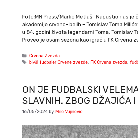
Foto:MN Press/Marko Metlaš Napustio nas je ču
akademije crveno- belih – Tomislav Toma Miliće
u 84. godini života legendarni Toma. Tomislav T
Proveo je osam sezona kao igrač u FK Crvena z
Categories
Crvena Zvezda
Tags
bivši fudbaler Crvene zvezde
,
FK Crvena zvezda
,
fud
ON JE FUDBALSKI VELEMAJ
SLAVNIH. ZBOG DŽAJIĆA I
16/05/2024
by
Miro Vujinovic