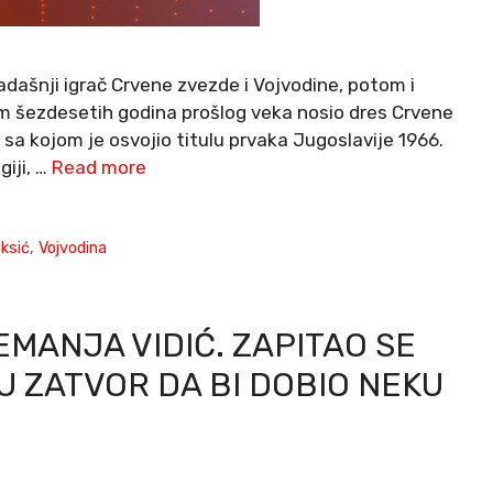
adašnji igrač Crvene zvezde i Vojvodine, potom i
kom šezdesetih godina prošlog veka nosio dres Crvene
sa kojom je osvojio titulu prvaka Jugoslavije 1966.
giji, …
Read more
eksić
,
Vojvodina
MANJA VIDIĆ. ZAPITAO SE
U ZATVOR DA BI DOBIO NEKU