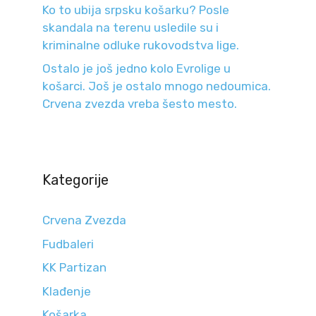
Ko to ubija srpsku košarku? Posle
skandala na terenu usledile su i
kriminalne odluke rukovodstva lige.
Ostalo je još jedno kolo Evrolige u
košarci. Još je ostalo mnogo nedoumica.
Crvena zvezda vreba šesto mesto.
Kategorije
Crvena Zvezda
Fudbaleri
KK Partizan
Klađenje
Košarka