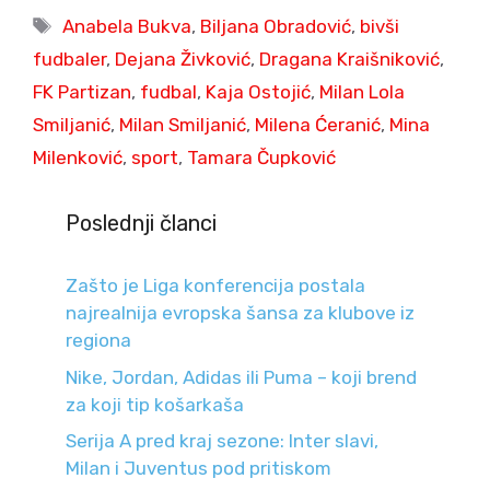
Tags
Anabela Bukva
,
Biljana Obradović
,
bivši
fudbaler
,
Dejana Živković
,
Dragana Kraišniković
,
FK Partizan
,
fudbal
,
Kaja Ostojić
,
Milan Lola
Smiljanić
,
Milan Smiljanić
,
Milena Ćeranić
,
Mina
Milenković
,
sport
,
Tamara Čupković
Poslednji članci
Zašto je Liga konferencija postala
najrealnija evropska šansa za klubove iz
regiona
Nike, Jordan, Adidas ili Puma – koji brend
za koji tip košarkaša
Serija A pred kraj sezone: Inter slavi,
Milan i Juventus pod pritiskom