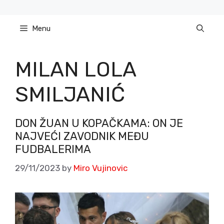
Skip
to
Menu
content
MILAN LOLA
SMILJANIĆ
DON ŽUAN U KOPAČKAMA: ON JE
NAJVEĆI ZAVODNIK MEĐU
FUDBALERIMA
29/11/2023
by
Miro Vujinovic