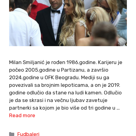
Milan Smiljanić je rođen 1986.godine. Karijeru je
počeo 2005.godine u Partizanu, a završio
2024.godine u OFK Beogradu. Mediji su ga
povezivali sa brojnim lepoticama, a on je 2019.
godine odlučio da stane na ludi kamen. Odlučio
je da se skrasi i na večnu ljubav zavetuje
partnerki sa kojom je bio više od tri godine u …
Read more
Categories
Fudbaleri