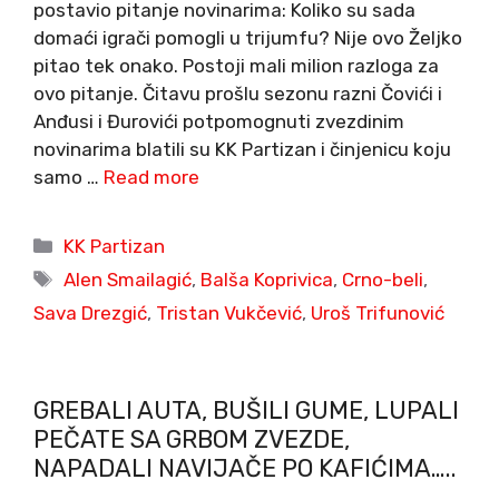
postavio pitanje novinarima: Koliko su sada
domaći igrači pomogli u trijumfu? Nije ovo Željko
pitao tek onako. Postoji mali milion razloga za
ovo pitanje. Čitavu prošlu sezonu razni Čovići i
Anđusi i Đurovići potpomognuti zvezdinim
novinarima blatili su KK Partizan i činjenicu koju
samo …
Read more
Categories
KK Partizan
Tags
Alen Smailagić
,
Balša Koprivica
,
Crno-beli
,
Sava Drezgić
,
Tristan Vukčević
,
Uroš Trifunović
GREBALI AUTA, BUŠILI GUME, LUPALI
PEČATE SA GRBOM ZVEZDE,
NAPADALI NAVIJAČE PO KAFIĆIMA…..