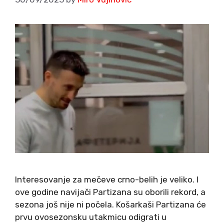
Interesovanje za mečeve crno-belih je veliko. I
ove godine navijači Partizana su oborili rekord, a
sezona još nije ni počela. Košarkaši Partizana će
prvu ovosezonsku utakmicu odigrati u