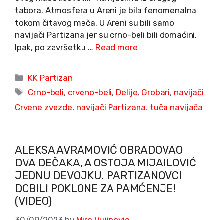
tabora. Atmosfera u Areni je bila fenomenalna
tokom čitavog meča. U Areni su bili samo
navijači Partizana jer su crno-beli bili domaćini.
Ipak, po završetku …
Read more
Categories
KK Partizan
Tags
Crno-beli
,
crveno-beli
,
Delije
,
Grobari
,
navijači
Crvene zvezde
,
navijači Partizana
,
tuča navijača
ALEKSA AVRAMOVIĆ OBRADOVAO
DVA DEČAKA, A OSTOJA MIJAILOVIĆ
JEDNU DEVOJKU. PARTIZANOVCI
DOBILI POKLONE ZA PAMĆENJE!
(VIDEO)
30/09/2023
by
Miro Vujinovic