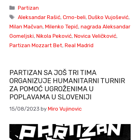
Categories
Partizan
Tags
Aleksandar Rašić
,
Crno-beli
,
Duško Vujošević
,
Milan Mačvan
,
Milenko Tepić
,
nagrada Aleksandar
Gomeljski
,
Nikola Peković
,
Novica Veličković
,
Partizan Mozzart Bet
,
Real Madrid
PARTIZAN SA JOŠ TRI TIMA
ORGANIZUJE HUMANITARNI TURNIR
ZA POMOĆ UGROŽENIMA U
POPLAVAMA U SLOVENIJI
15/08/2023
by
Miro Vujinovic