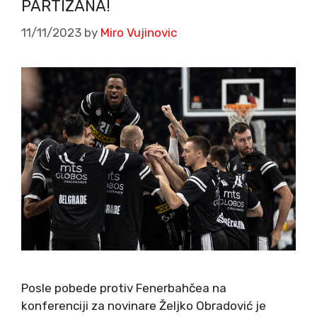
PARTIZANA!
11/11/2023
by
Miro Vujinovic
Posle pobede protiv Fenerbahčea na
konferenciji za novinare Željko Obradović je