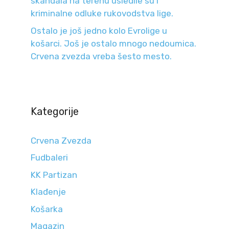
skandala na terenu usledile su i
kriminalne odluke rukovodstva lige.
Ostalo je još jedno kolo Evrolige u
košarci. Još je ostalo mnogo nedoumica.
Crvena zvezda vreba šesto mesto.
Kategorije
Crvena Zvezda
Fudbaleri
KK Partizan
Klađenje
Košarka
Magazin