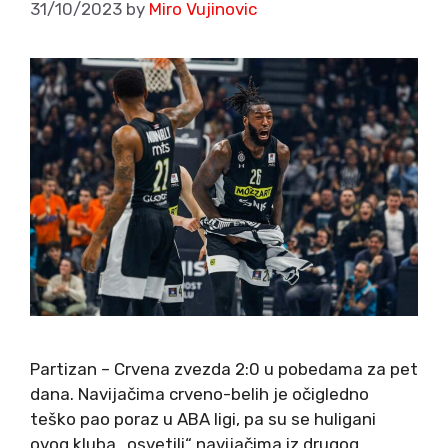
31/10/2023
by
Miro Vujinovic
Partizan – Crvena zvezda 2:0 u pobedama za pet
dana. Navijačima crveno-belih je očigledno
teško pao poraz u ABA ligi, pa su se huligani
ovog kluba „osvetili“ navijačima iz drugog