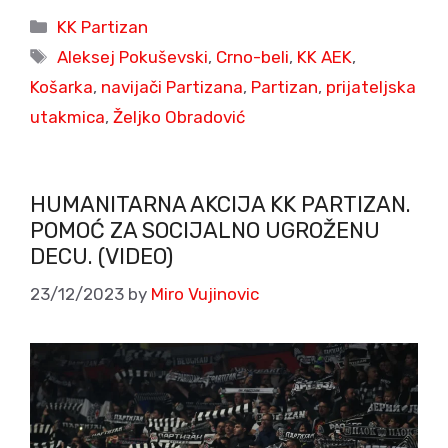
Categories
KK Partizan
Tags
Aleksej Pokuševski
,
Crno-beli
,
KK AEK
,
Košarka
,
navijači Partizana
,
Partizan
,
prijateljska
utakmica
,
Željko Obradović
HUMANITARNA AKCIJA KK PARTIZAN.
POMOĆ ZA SOCIJALNO UGROŽENU
DECU. (VIDEO)
23/12/2023
by
Miro Vujinovic