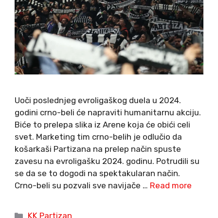
Uoči poslednjeg evroligaškog duela u 2024.
godini crno-beli će napraviti humanitarnu akciju.
Biće to prelepa slika iz Arene koja će obići celi
svet. Marketing tim crno-belih je odlučio da
košarkaši Partizana na prelep način spuste
zavesu na evroligašku 2024. godinu. Potrudili su
se da se to dogodi na spektakularan način.
Crno-beli su pozvali sve navijače …
Read more
Categories
KK Partizan