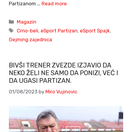
Partizanom …
Read more
Categories
Magazin
Tags
Crno-beli
,
eSport Partizan
,
eSport Spajk
,
Gejming zajednica
BIVŠI TRENER ZVEZDE IZJAVIO DA
NEKO ŽELI NE SAMO DA PONIZI, VEĆ I
DA UGASI PARTIZAN.
01/08/2023
by
Miro Vujinovic