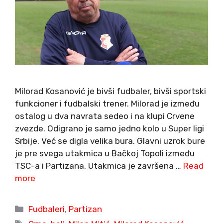
Milorad Kosanović je bivši fudbaler, bivši sportski
funkcioner i fudbalski trener. Milorad je između
ostalog u dva navrata sedeo i na klupi Crvene
zvezde. Odigrano je samo jedno kolo u Super ligi
Srbije. Već se digla velika bura. Glavni uzrok bure
je pre svega utakmica u Bačkoj Topoli između
TSC-a i Partizana. Utakmica je završena …
Read
more
Categories
Fudbaleri
,
Partizan
Tags