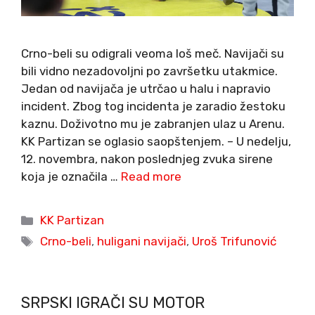
Crno-beli su odigrali veoma loš meč. Navijači su
bili vidno nezadovoljni po završetku utakmice.
Jedan od navijača je utrčao u halu i napravio
incident. Zbog tog incidenta je zaradio žestoku
kaznu. Doživotno mu je zabranjen ulaz u Arenu.
KK Partizan se oglasio saopštenjem. – U nedelju,
12. novembra, nakon poslednjeg zvuka sirene
koja je označila …
Read more
Categories
KK Partizan
Tags
Crno-beli
,
huligani navijači
,
Uroš Trifunović
SRPSKI IGRAČI SU MOTOR