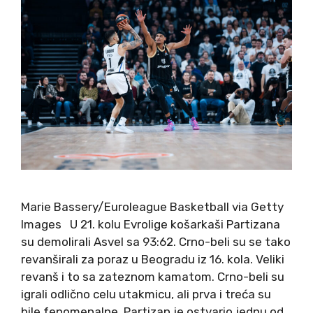
Marie Bassery/Euroleague Basketball via Getty
Images U 21. kolu Evrolige košarkaši Partizana
su demolirali Asvel sa 93:62. Crno-beli su se tako
revanširali za poraz u Beogradu iz 16. kola. Veliki
revanš i to sa zateznom kamatom. Crno-beli su
igrali odlično celu utakmicu, ali prva i treća su
bile fenomenalne. Partizan je ostvario jednu od