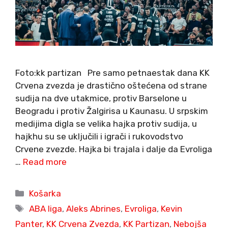
Foto:kk partizan Pre samo petnaestak dana KK
Crvena zvezda je drastično oštećena od strane
sudija na dve utakmice, protiv Barselone u
Beogradu i protiv Žalgirisa u Kaunasu. U srpskim
medijima digla se velika hajka protiv sudija, u
hajkhu su se uključili i igrači i rukovodstvo
Crvene zvezde. Hajka bi trajala i dalje da Evroliga
…
Read more
Categories
Košarka
Tags
ABA liga
,
Aleks Abrines
,
Evroliga
,
Kevin
Panter
,
KK Crvena Zvezda
,
KK Partizan
,
Nebojša