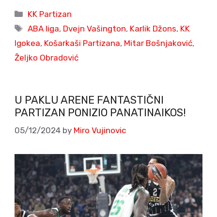
Categories
KK Partizan
Tags
ABA liga
,
Dvejn Vašington
,
Karlik Džons
,
KK
Igokea
,
Košarkaši Partizana
,
Mitar Bošnjaković
,
Željko Obradović
U PAKLU ARENE FANTASTIČNI
PARTIZAN PONIZIO PANATINAIKOS!
05/12/2024
by
Miro Vujinovic