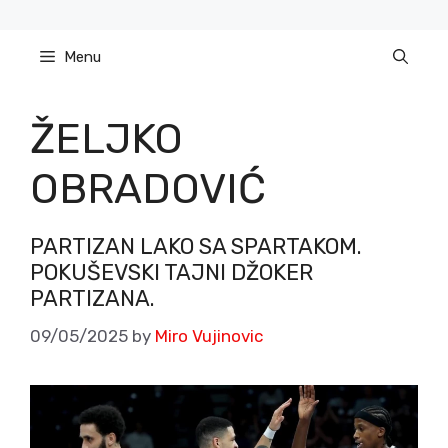
Skip
to
Menu
content
ŽELJKO
OBRADOVIĆ
PARTIZAN LAKO SA SPARTAKOM.
POKUŠEVSKI TAJNI DŽOKER
PARTIZANA.
09/05/2025
by
Miro Vujinovic