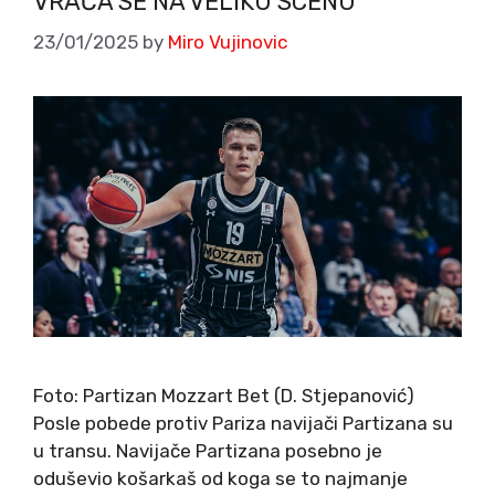
VRAĆA SE NA VELIKU SCENU
23/01/2025
by
Miro Vujinovic
Foto: Partizan Mozzart Bet (D. Stjepanović)
Posle pobede protiv Pariza navijači Partizana su
u transu. Navijače Partizana posebno je
oduševio košarkaš od koga se to najmanje