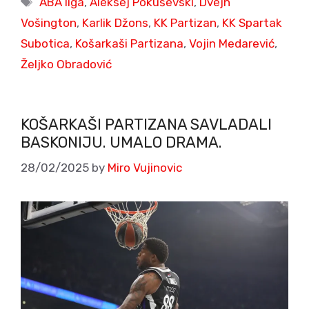
ABA liga
,
Aleksej Pokuševski
,
Dvejn
Vošington
,
Karlik Džons
,
KK Partizan
,
KK Spartak
Subotica
,
Košarkaši Partizana
,
Vojin Medarević
,
Željko Obradović
KOŠARKAŠI PARTIZANA SAVLADALI
BASKONIJU. UMALO DRAMA.
28/02/2025
by
Miro Vujinovic