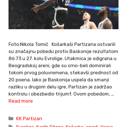
Foto:Nikola Tomić Košarkaši Partizana ostvarili
su značajnu pobedu protiv Baskonije rezultatom
86:73 u 27. kolu Evrolige. Utakmica je odigrana u
Beogradskoj areni, gde su crno-beli dominirali
tokom prvog poluvremena, stekavši prednost od
20 poena. Iako je Baskonija uspela da smanji
razliku u drugom delu igre, Partizan je zadržao
kontrolu i obezbedio trijumf. Ovom pobedom, …
Read more
Categories
KK Partizan
Tags
Evroliga
,
Karlik Džons
,
Košarka
,
sport
,
Vanja