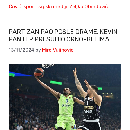
Čović
,
sport
,
srpski mediji
,
Željko Obradović
PARTIZAN PAO POSLE DRAME. KEVIN
PANTER PRESUDIO CRNO-BELIMA
13/11/2024
by
Miro Vujinovic