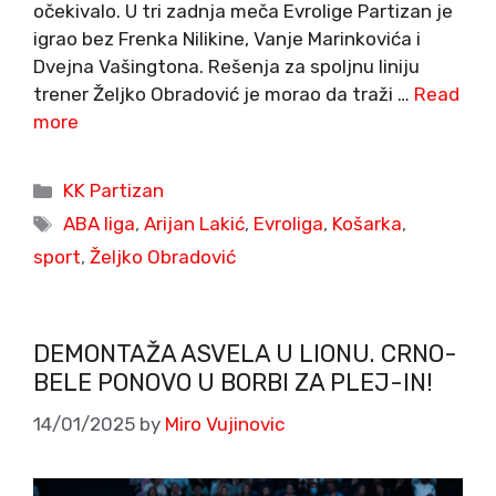
očekivalo. U tri zadnja meča Evrolige Partizan je
igrao bez Frenka Nilikine, Vanje Marinkovića i
Dvejna Vašingtona. Rešenja za spoljnu liniju
trener Željko Obradović je morao da traži …
Read
more
Categories
KK Partizan
Tags
ABA liga
,
Arijan Lakić
,
Evroliga
,
Košarka
,
sport
,
Željko Obradović
DEMONTAŽA ASVELA U LIONU. CRNO-
BELE PONOVO U BORBI ZA PLEJ-IN!
14/01/2025
by
Miro Vujinovic