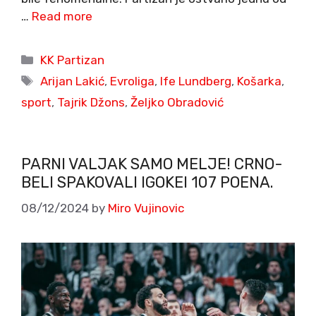
…
Read more
Categories
KK Partizan
Tags
Arijan Lakić
,
Evroliga
,
Ife Lundberg
,
Košarka
,
sport
,
Tajrik Džons
,
Željko Obradović
PARNI VALJAK SAMO MELJE! CRNO-
BELI SPAKOVALI IGOKEI 107 POENA.
08/12/2024
by
Miro Vujinovic