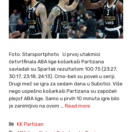
Foto: Starsportphoto U prvoj utakmici
četvrtfinala ABA lige košarkaši Partizana
savladali su Spartak rezultatom 100:75 (23:27,
30:17, 23:18, 24:13). Crno-beli su poveli u seriji.
Drugi meč se igra za sedam dana u Subotici. Više
nego uspešno košarkaši Partizana su započeli
plejof ABA lige. Samo u prvih 10 minuta igre bilo
je zanimljivo na ovom …
Read more
Categories
KK Partizan
Tags