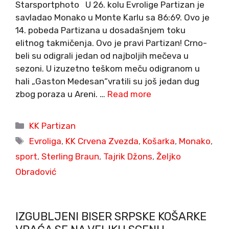
Starsportphoto U 26. kolu Evrolige Partizan je
savladao Monako u Monte Karlu sa 86:69. Ovo je
14. pobeda Partizana u dosadašnjem toku
elitnog takmičenja. Ovo je pravi Partizan! Crno-
beli su odigrali jedan od najboljih mečeva u
sezoni. U izuzetno teškom meču odigranom u
hali „Gaston Medesan“vratili su još jedan dug
zbog poraza u Areni. …
Read more
Categories
KK Partizan
Tags
Evroliga
,
KK Crvena Zvezda
,
Košarka
,
Monako
,
sport
,
Sterling Braun
,
Tajrik Džons
,
Željko
Obradović
IZGUBLJENI BISER SRPSKE KOŠARKE