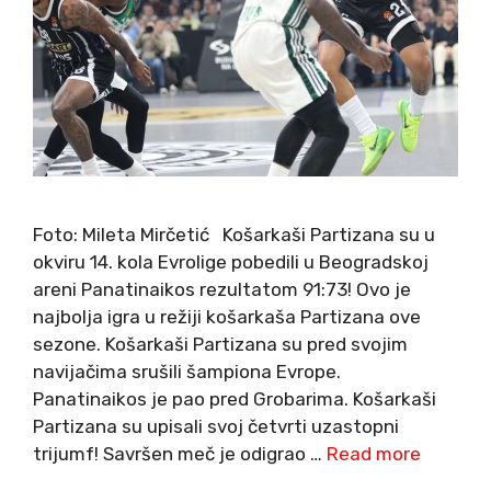
Foto: Mileta Mirčetić Košarkaši Partizana su u
okviru 14. kola Evrolige pobedili u Beogradskoj
areni Panatinaikos rezultatom 91:73! Ovo je
najbolja igra u režiji košarkaša Partizana ove
sezone. Košarkaši Partizana su pred svojim
navijačima srušili šampiona Evrope.
Panatinaikos je pao pred Grobarima. Košarkaši
Partizana su upisali svoj četvrti uzastopni
trijumf! Savršen meč je odigrao …
Read more