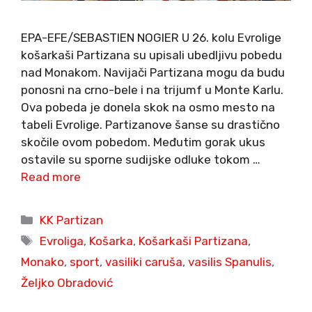
EPA-EFE/SEBASTIEN NOGIER U 26. kolu Evrolige
košarkaši Partizana su upisali ubedljivu pobedu
nad Monakom. Navijači Partizana mogu da budu
ponosni na crno-bele i na trijumf u Monte Karlu.
Ova pobeda je donela skok na osmo mesto na
tabeli Evrolige. Partizanove šanse su drastično
skočile ovom pobedom. Međutim gorak ukus
ostavile su sporne sudijske odluke tokom …
Read more
Categories
KK Partizan
Tags
Evroliga
,
Košarka
,
Košarkaši Partizana
,
Monako
,
sport
,
vasiliki caruša
,
vasilis Spanulis
,
Željko Obradović