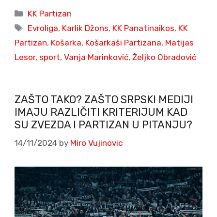
Categories
KK Partizan
Tags
Evroliga
,
Karlik Džons
,
KK Panatinaikos
,
KK
Partizan
,
Košarka
,
Košarkaši Partizana
,
Matijas
Lesor
,
sport
,
Vanja Marinković
,
Željko Obradović
ZAŠTO TAKO? ZAŠTO SRPSKI MEDIJI
IMAJU RAZLIČITI KRITERIJUM KAD
SU ZVEZDA I PARTIZAN U PITANJU?
14/11/2024
by
Miro Vujinovic