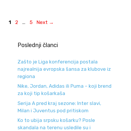
Page
Page
Page
1
2
…
5
Next
→
Poslednji članci
Zašto je Liga konferencija postala
najrealnija evropska šansa za klubove iz
regiona
Nike, Jordan, Adidas ili Puma – koji brend
za koji tip košarkaša
Serija A pred kraj sezone: Inter slavi,
Milan i Juventus pod pritiskom
Ko to ubija srpsku košarku? Posle
skandala na terenu usledile su i