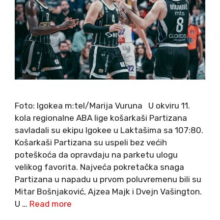
Foto: Igokea m:tel/Marija Vuruna U okviru 11.
kola regionalne ABA lige košarkaši Partizana
savladali su ekipu Igokee u Laktašima sa 107:80.
Košarkaši Partizana su uspeli bez većih
poteškoća da opravdaju na parketu ulogu
velikog favorita. Najveća pokretačka snaga
Partizana u napadu u prvom poluvremenu bili su
Mitar Bošnjaković, Ajzea Majk i Dvejn Vašington.
U …
Read more