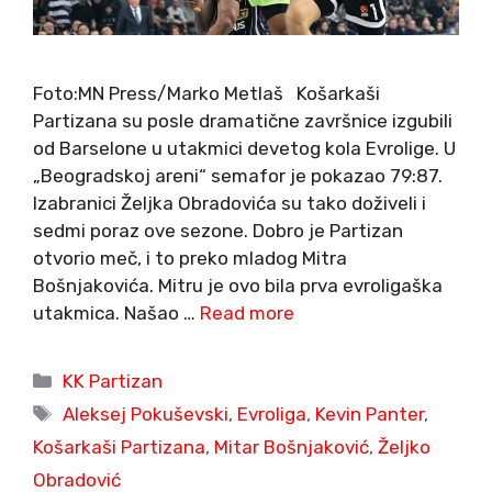
Foto:MN Press/Marko Metlaš Košarkaši
Partizana su posle dramatične završnice izgubili
od Barselone u utakmici devetog kola Evrolige. U
„Beogradskoj areni“ semafor je pokazao 79:87.
Izabranici Željka Obradovića su tako doživeli i
sedmi poraz ove sezone. Dobro je Partizan
otvorio meč, i to preko mladog Mitra
Bošnjakovića. Mitru je ovo bila prva evroligaška
utakmica. Našao …
Read more
Categories
KK Partizan
Tags
Aleksej Pokuševski
,
Evroliga
,
Kevin Panter
,
Košarkaši Partizana
,
Mitar Bošnjaković
,
Željko
Obradović