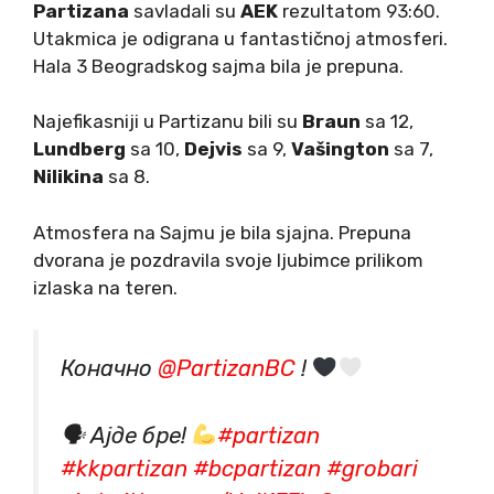
Partizana
savladali su
AEK
rezultatom 93:60.
Utakmica je odigrana u fantastičnoj atmosferi.
Hala 3 Beogradskog sajma bila je prepuna.
Najefikasniji u Partizanu bili su
Braun
sa 12,
Lundberg
sa 10,
Dejvis
sa 9,
Vašington
sa 7,
Nilikina
sa 8.
Atmosfera na Sajmu je bila sjajna. Prepuna
dvorana je pozdravila svoje ljubimce prilikom
izlaska na teren.
Коначно
@PartizanBC
!
🗣 Ајде бре!
#partizan
#kkpartizan
#bcpartizan
#grobari