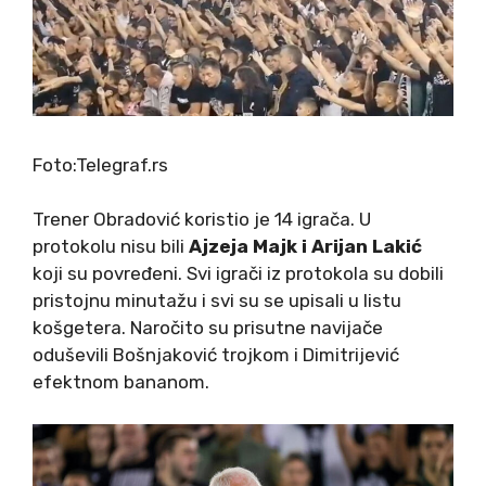
Foto:Telegraf.rs
Trener Obradović koristio je 14 igrača. U
protokolu nisu bili
Ajzeja Majk i Arijan Lakić
koji su povređeni. Svi igrači iz protokola su dobili
pristojnu minutažu i svi su se upisali u listu
košgetera. Naročito su prisutne navijače
oduševili Bošnjaković trojkom i Dimitrijević
efektnom bananom.