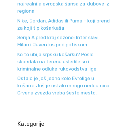
najrealnija evropska šansa za klubove iz
regiona
Nike, Jordan, Adidas ili Puma – koji brend
za koji tip košarkaša
Serija A pred kraj sezone: Inter slavi,
Milan i Juventus pod pritiskom
Ko to ubija srpsku košarku? Posle
skandala na terenu usledile su i
kriminalne odluke rukovodstva lige.
Ostalo je još jedno kolo Evrolige u
košarci. Još je ostalo mnogo nedoumica.
Crvena zvezda vreba šesto mesto.
Kategorije