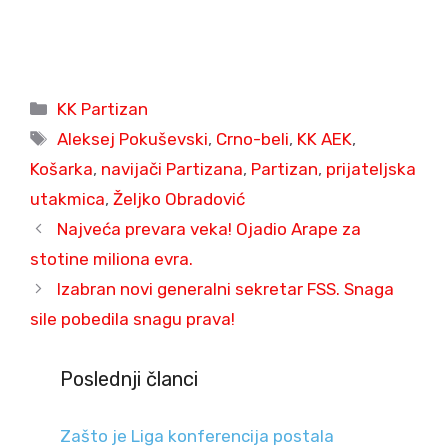
Categories
KK Partizan
Tags
Aleksej Pokuševski
,
Crno-beli
,
KK AEK
,
Košarka
,
navijači Partizana
,
Partizan
,
prijateljska
utakmica
,
Željko Obradović
Najveća prevara veka! Ojadio Arape za
stotine miliona evra.
Izabran novi generalni sekretar FSS. Snaga
sile pobedila snagu prava!
Poslednji članci
Zašto je Liga konferencija postala