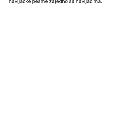
navijačke pesme zajedno sa navijačima.