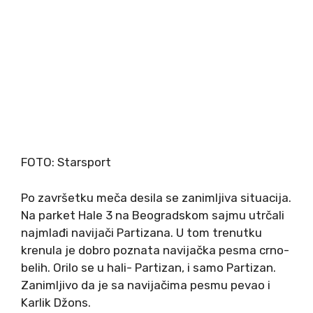
FOTO: Starsport
Po završetku meča desila se zanimljiva situacija.
Na parket Hale 3 na Beogradskom sajmu utrčali
najmlađi navijači Partizana. U tom trenutku
krenula je dobro poznata navijačka pesma crno-
belih. Orilo se u hali- Partizan, i samo Partizan.
Zanimljivo da je sa navijačima pesmu pevao i
Karlik Džons.