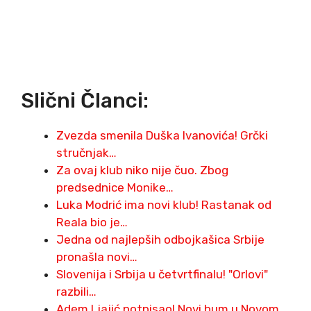
Slični Članci:
Zvezda smenila Duška Ivanovića! Grčki
stručnjak…
Za ovaj klub niko nije čuo. Zbog
predsednice Monike…
Luka Modrić ima novi klub! Rastanak od
Reala bio je…
Jedna od najlepših odbojkašica Srbije
pronašla novi…
Slovenija i Srbija u četvrtfinalu! "Orlovi"
razbili…
Adem Ljajić potpisao! Novi bum u Novom