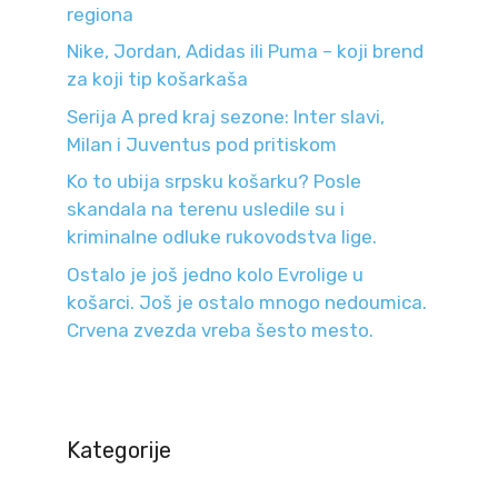
regiona
Nike, Jordan, Adidas ili Puma – koji brend
za koji tip košarkaša
Serija A pred kraj sezone: Inter slavi,
Milan i Juventus pod pritiskom
Ko to ubija srpsku košarku? Posle
skandala na terenu usledile su i
kriminalne odluke rukovodstva lige.
Ostalo je još jedno kolo Evrolige u
košarci. Još je ostalo mnogo nedoumica.
Crvena zvezda vreba šesto mesto.
Kategorije