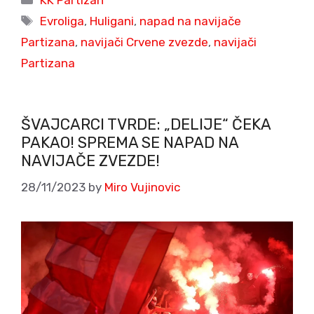
KK Partizan
Tags
Evroliga
,
Huligani
,
napad na navijače
Partizana
,
navijači Crvene zvezde
,
navijači
Partizana
ŠVAJCARCI TVRDE: „DELIJE“ ČEKA
PAKAO! SPREMA SE NAPAD NA
NAVIJAČE ZVEZDE!
28/11/2023
by
Miro Vujinovic