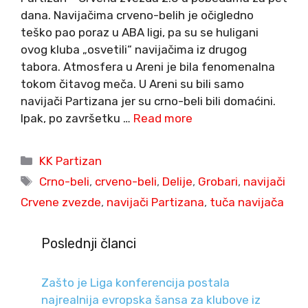
dana. Navijačima crveno-belih je očigledno
teško pao poraz u ABA ligi, pa su se huligani
ovog kluba „osvetili“ navijačima iz drugog
tabora. Atmosfera u Areni je bila fenomenalna
tokom čitavog meča. U Areni su bili samo
navijači Partizana jer su crno-beli bili domaćini.
Ipak, po završetku …
Read more
Categories
KK Partizan
Tags
Crno-beli
,
crveno-beli
,
Delije
,
Grobari
,
navijači
Crvene zvezde
,
navijači Partizana
,
tuča navijača
Poslednji članci
Zašto je Liga konferencija postala
najrealnija evropska šansa za klubove iz