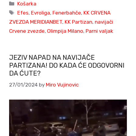
Categories
Košarka
Tags
Efes
,
Evroliga
,
Fenerbahče
,
KK CRVENA
ZVEZDA MERIDIANBET
,
KK Partizan
,
navijači
Crvene zvezde
,
Olimpija Milano
,
Parni valjak
JEZIV NAPAD NA NAVIJAČE
PARTIZANA! DO KADA ĆE ODGOVORNI
DA ĆUTE?
27/01/2024
by
Miro Vujinovic