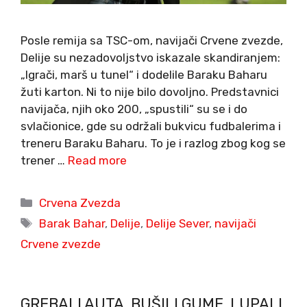
Posle remija sa TSC-om, navijači Crvene zvezde,
Delije su nezadovoljstvo iskazale skandiranjem:
„Igrači, marš u tunel“ i dodelile Baraku Baharu
žuti karton. Ni to nije bilo dovoljno. Predstavnici
navijača, njih oko 200, „spustili“ su se i do
svlačionice, gde su održali bukvicu fudbalerima i
treneru Baraku Baharu. To je i razlog zbog kog se
trener …
Read more
Categories
Crvena Zvezda
Tags
Barak Bahar
,
Delije
,
Delije Sever
,
navijači
Crvene zvezde
GREBALI AUTA, BUŠILI GUME, LUPALI