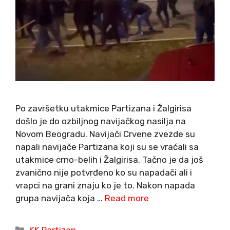
Po završetku utakmice Partizana i Žalgirisa
došlo je do ozbiljnog navijačkog nasilja na
Novom Beogradu. Navijači Crvene zvezde su
napali navijače Partizana koji su se vraćali sa
utakmice crno-belih i Žalgirisa. Tačno je da još
zvanično nije potvrđeno ko su napadači ali i
vrapci na grani znaju ko je to. Nakon napada
grupa navijača koja …
Read more
Categories