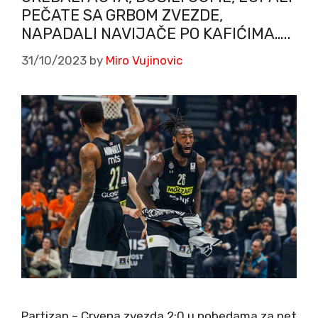
PEČATE SA GRBOM ZVEZDE,
NAPADALI NAVIJAČE PO KAFIĆIMA…..
31/10/2023
by
Miro Vujinovic
Partizan – Crvena zvezda 2:0 u pobedama za pet