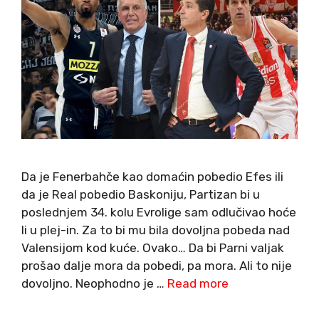
Da je Fenerbahče kao domaćin pobedio Efes ili
da je Real pobedio Baskoniju, Partizan bi u
poslednjem 34. kolu Evrolige sam odlučivao hoće
li u plej-in. Za to bi mu bila dovoljna pobeda nad
Valensijom kod kuće. Ovako… Da bi Parni valjak
prošao dalje mora da pobedi, pa mora. Ali to nije
dovoljno. Neophodno je …
Read more