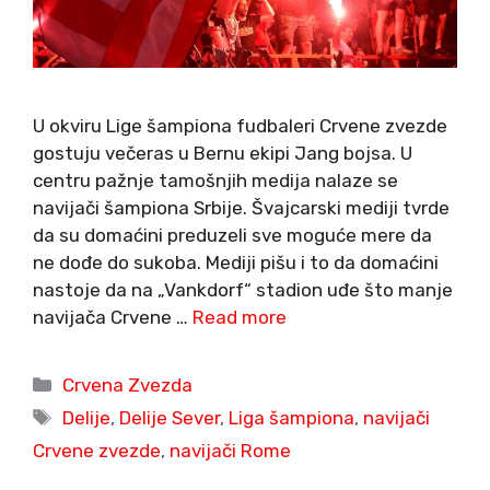
U okviru Lige šampiona fudbaleri Crvene zvezde
gostuju večeras u Bernu ekipi Jang bojsa. U
centru pažnje tamošnjih medija nalaze se
navijači šampiona Srbije. Švajcarski mediji tvrde
da su domaćini preduzeli sve moguće mere da
ne dođe do sukoba. Mediji pišu i to da domaćini
nastoje da na „Vankdorf“ stadion uđe što manje
navijača Crvene …
Read more
Categories
Crvena Zvezda
Tags
Delije
,
Delije Sever
,
Liga šampiona
,
navijači
Crvene zvezde
,
navijači Rome