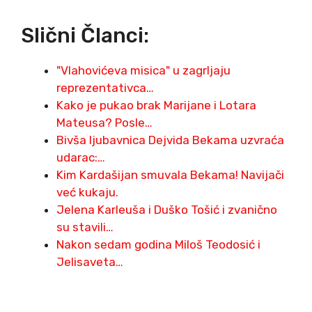
Slični Članci:
"Vlahovićeva misica" u zagrljaju
reprezentativca…
Kako je pukao brak Marijane i Lotara
Mateusa? Posle…
Bivša ljubavnica Dejvida Bekama uzvraća
udarac:…
Kim Kardašijan smuvala Bekama! Navijači
već kukaju.
Jelena Karleuša i Duško Tošić i zvanično
su stavili…
Nakon sedam godina Miloš Teodosić i
Jelisaveta…