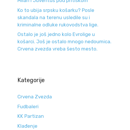
Milan i Juventus pod pritiskom
Ko to ubija srpsku košarku? Posle
skandala na terenu usledile su i
kriminalne odluke rukovodstva lige.
Ostalo je još jedno kolo Evrolige u
košarci. Još je ostalo mnogo nedoumica.
Crvena zvezda vreba šesto mesto.
Kategorije
Crvena Zvezda
Fudbaleri
KK Partizan
Klađenje