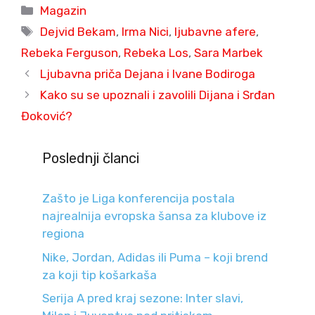
Categories
Magazin
Tags
Dejvid Bekam
,
Irma Nici
,
ljubavne afere
,
Rebeka Ferguson
,
Rebeka Los
,
Sara Marbek
Ljubavna priča Dejana i Ivane Bodiroga
Kako su se upoznali i zavolili Dijana i Srđan
Đoković?
Poslednji članci
Zašto je Liga konferencija postala
najrealnija evropska šansa za klubove iz
regiona
Nike, Jordan, Adidas ili Puma – koji brend
za koji tip košarkaša
Serija A pred kraj sezone: Inter slavi,