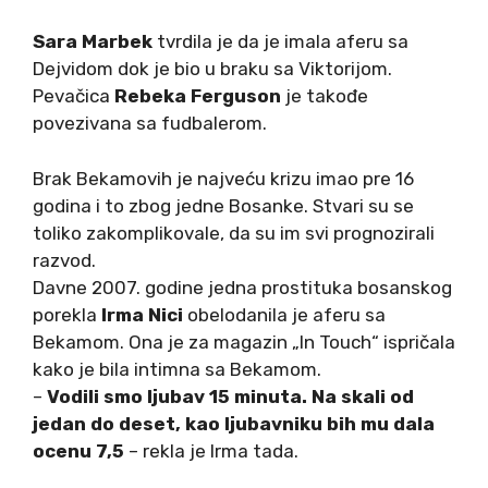
Sara Marbek
tvrdila je da je imala aferu sa
Dejvidom dok je bio u braku sa Viktorijom.
Pevačica
Rebeka Ferguson
je takođe
povezivana sa fudbalerom.
Brak Bekamovih je najveću krizu imao pre 16
godina i to zbog jedne Bosanke. Stvari su se
toliko zakomplikovale, da su im svi prognozirali
razvod.
Davne 2007. godine jedna prostituka bosanskog
porekla
Irma Nici
obelodanila je aferu sa
Bekamom. Ona je za magazin „In Touch“ ispričala
kako je bila intimna sa Bekamom.
–
Vodili smo ljubav 15 minuta. Na skali od
jedan do deset, kao ljubavniku bih mu dala
ocenu 7,5
– rekla je Irma tada.