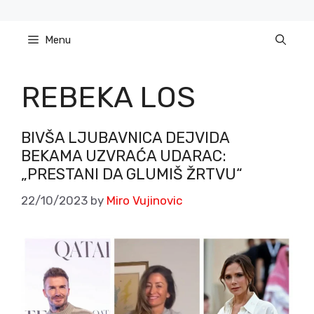
Skip
to
Menu
content
REBEKA LOS
BIVŠA LJUBAVNICA DEJVIDA
BEKAMA UZVRAĆA UDARAC:
„PRESTANI DA GLUMIŠ ŽRTVU“
22/10/2023
by
Miro Vujinovic