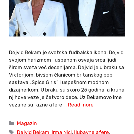
Dejvid Bekam je svetska fudbalska ikona. Dejvid
svojom harizmom i uspehom osvaja srca ljudi
širom sveta već decenijama. Dejvid je u braku sa
Viktorijom, bivšom članicom britanskog pop
sastava „Spice Girls“ i uspešnom modnom
dizajnerkom. U braku su skoro 25 godina, a kruna
njihove veze je četvoro dece. Uz Bekamovo ime
vezane su razne afere …
Read more
Categories
Magazin
Tags
Dejvid Bekam
,
Irma Nici
,
ljubavne afere
,