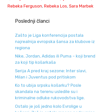
Rebeka Ferguson
,
Rebeka Los
,
Sara Marbek
Poslednji članci
Zašto je Liga konferencija postala
najrealnija evropska šansa za klubove iz
regiona
Nike, Jordan, Adidas ili Puma – koji brend
za koji tip košarkaša
Serija A pred kraj sezone: Inter slavi,
Milan i Juventus pod pritiskom
Ko to ubija srpsku košarku? Posle
skandala na terenu usledile su i
kriminalne odluke rukovodstva lige.
Ostalo je još jedno kolo Evrolige u