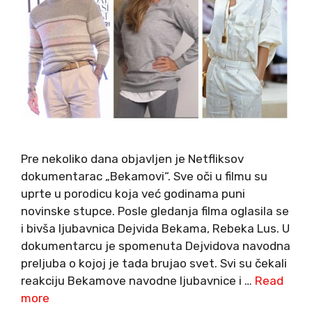
Pre nekoliko dana objavljen je Netfliksov
dokumentarac „Bekamovi“. Sve oči u filmu su
uprte u porodicu koja već godinama puni
novinske stupce. Posle gledanja filma oglasila se
i bivša ljubavnica Dejvida Bekama, Rebeka Lus. U
dokumentarcu je spomenuta Dejvidova navodna
preljuba o kojoj je tada brujao svet. Svi su čekali
reakciju Bekamove navodne ljubavnice i …
Read
more