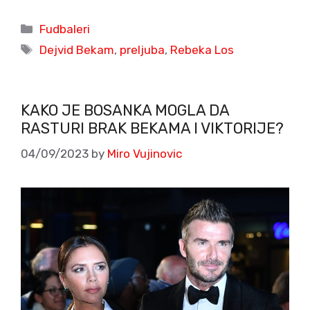
Categories
Fudbaleri
Tags
Dejvid Bekam
,
preljuba
,
Rebeka Los
KAKO JE BOSANKA MOGLA DA
RASTURI BRAK BEKAMA I VIKTORIJE?
04/09/2023
by
Miro Vujinovic