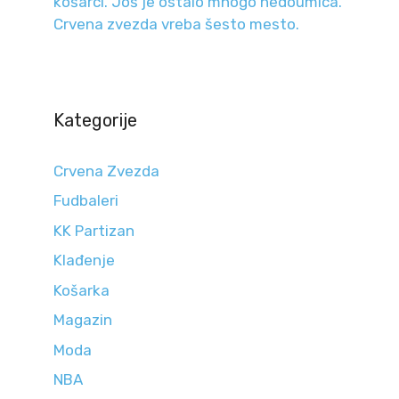
košarci. Još je ostalo mnogo nedoumica.
Crvena zvezda vreba šesto mesto.
Kategorije
Crvena Zvezda
Fudbaleri
KK Partizan
Klađenje
Košarka
Magazin
Moda
NBA