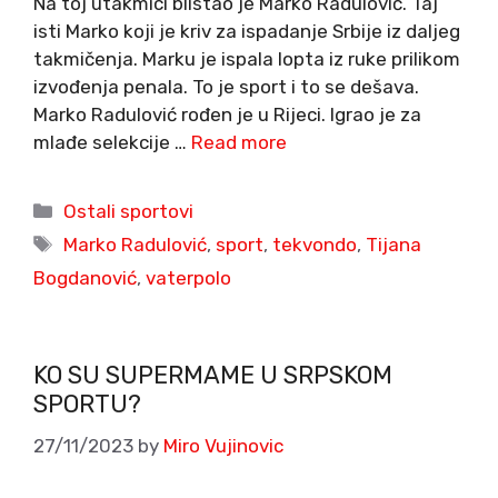
Na toj utakmici blistao je Marko Radulović. Taj
isti Marko koji je kriv za ispadanje Srbije iz daljeg
takmičenja. Marku je ispala lopta iz ruke prilikom
izvođenja penala. To je sport i to se dešava.
Marko Radulović rođen je u Rijeci. Igrao je za
mlađe selekcije …
Read more
Categories
Ostali sportovi
Tags
Marko Radulović
,
sport
,
tekvondo
,
Tijana
Bogdanović
,
vaterpolo
KO SU SUPERMAME U SRPSKOM
SPORTU?
27/11/2023
by
Miro Vujinovic