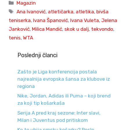
Categories
Magazin
Tags
Ana Ivanović
,
atletičarka
,
atletika
,
bivša
teniserka
,
Ivana Španović
,
Ivana Vuleta
,
Jelena
Janković
,
Milica Mandić
,
skok u dalj
,
tekvondo
,
tenis
,
WTA
Poslednji članci
Zašto je Liga konferencija postala
najrealnija evropska šansa za klubove iz
regiona
Nike, Jordan, Adidas ili Puma – koji brend
za koji tip košarkaša
Serija A pred kraj sezone: Inter slavi,
Milan i Juventus pod pritiskom
Ko to ubija srpsku košarku? Posle