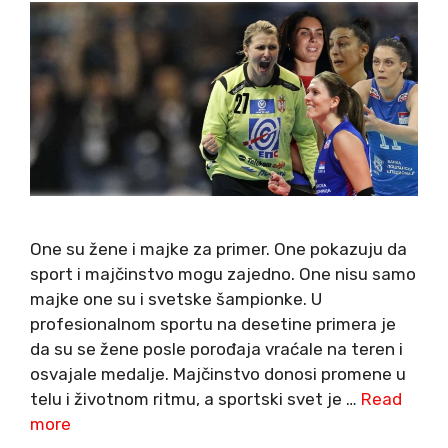
One su žene i majke za primer. One pokazuju da
sport i majčinstvo mogu zajedno. One nisu samo
majke one su i svetske šampionke. U
profesionalnom sportu na desetine primera je
da su se žene posle porođaja vraćale na teren i
osvajale medalje. Majčinstvo donosi promene u
telu i životnom ritmu, a sportski svet je …
Read
more