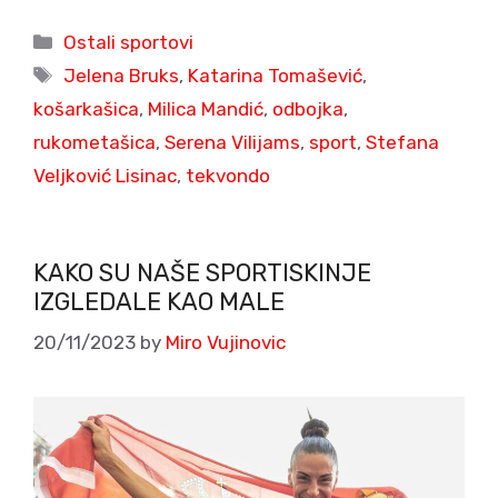
Categories
Ostali sportovi
Tags
Jelena Bruks
,
Katarina Tomašević
,
košarkašica
,
Milica Mandić
,
odbojka
,
rukometašica
,
Serena Vilijams
,
sport
,
Stefana
Veljković Lisinac
,
tekvondo
KAKO SU NAŠE SPORTISKINJE
IZGLEDALE KAO MALE
20/11/2023
by
Miro Vujinovic