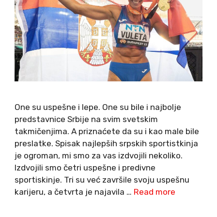
One su uspešne i lepe. One su bile i najbolje
predstavnice Srbije na svim svetskim
takmičenjima. A priznaćete da su i kao male bile
preslatke. Spisak najlepših srpskih sportistkinja
je ogroman, mi smo za vas izdvojili nekoliko.
Izdvojili smo četri uspešne i predivne
sportiskinje. Tri su već završile svoju uspešnu
karijeru, a četvrta je najavila …
Read more