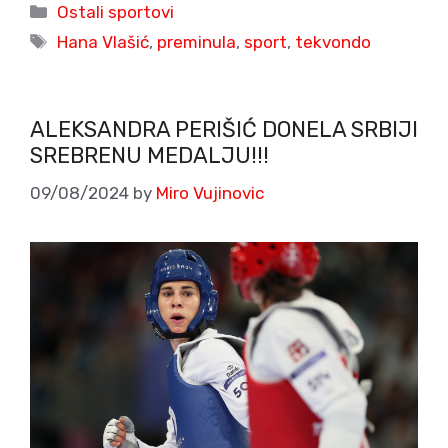
Categories
Ostali sportovi
Tags
Hana Vlašić
,
preminula
,
sport
,
tekvondo
ALEKSANDRA PERIŠIĆ DONELA SRBIJI
SREBRENU MEDALJU!!!
09/08/2024
by
Miro Vujinovic