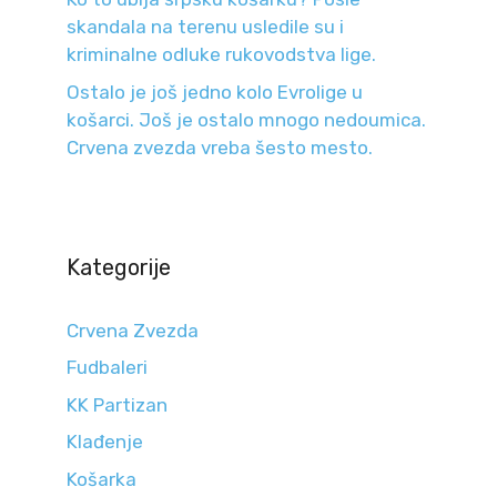
skandala na terenu usledile su i
kriminalne odluke rukovodstva lige.
Ostalo je još jedno kolo Evrolige u
košarci. Još je ostalo mnogo nedoumica.
Crvena zvezda vreba šesto mesto.
Kategorije
Crvena Zvezda
Fudbaleri
KK Partizan
Klađenje
Košarka