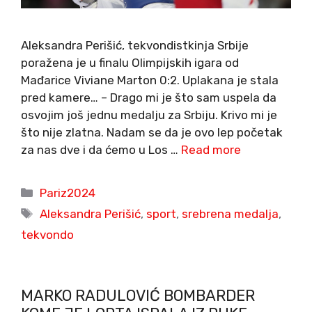
Aleksandra Perišić, tekvondistkinja Srbije
poražena je u finalu Olimpijskih igara od
Mađarice Viviane Marton 0:2. Uplakana je stala
pred kamere… – Drago mi je što sam uspela da
osvojim još jednu medalju za Srbiju. Krivo mi je
što nije zlatna. Nadam se da je ovo lep početak
za nas dve i da ćemo u Los …
Read more
Categories
Pariz2024
Tags
Aleksandra Perišić
,
sport
,
srebrena medalja
,
tekvondo
MARKO RADULOVIĆ BOMBARDER