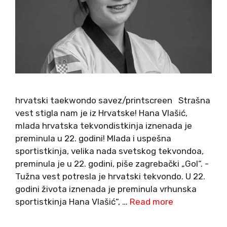
hrvatski taekwondo savez/printscreen Strašna
vest stigla nam je iz Hrvatske! Hana Vlašić,
mlada hrvatska tekvondistkinja iznenada je
preminula u 22. godini! Mlada i uspešna
sportistkinja, velika nada svetskog tekvondoa,
preminula je u 22. godini, piše zagrebački „Gol“. -
Tužna vest potresla je hrvatski tekvondo. U 22.
godini života iznenada je preminula vrhunska
sportistkinja Hana Vlašić“, …
Read more