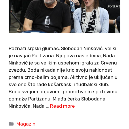
Poznati srpski glumac, Slobodan Ninković, veliki
je navijač Partizana. Njegova naslednica, Nađa
Ninković je sa velikim uspehom igrala za Crvenu
zvezdu. Boda nikada nije krio svoju naklonost
prema crno-belim bojama. Aktivno je uključen u
sve ono što rade košarkaški i fudbalski klub.
Boda svojom pojavom i promotivnim spotovima
pomaže Partizanu. Mlađa ćerka Slobodana
Ninkovića, Nađa …
Read more
Categories
Magazin