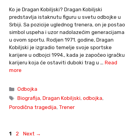
Ko je Dragan Kobiljski? Dragan Kobiljski
predstavlja istaknutu figuru u svetu odbojke u
Srbiji. Sa pozicije uglednog trenera, on je postao
simbol uspeha i uzor nadolazećim generacijama
u ovom sportu. Rodjen 1971. godine, Dragan
Kobiljski je izgradio temelje svoje sportske
karijere u odbojci 1994., kada je započeo igračku
karijeru koja će ostaviti duboki trag u …
Read
more
Categories
Odbojka
Tags
Biografija
,
Dragan Kobiljski
,
odbojka
,
Porodična tragedija
,
Trener
Page
Page
1
2
Next
→