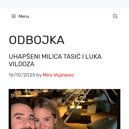
Skip
to
Menu
content
ODBOJKA
UHAPŠENI MILICA TASIĆ I LUKA
VILDOZA
16/10/2025
by
Miro Vujinovic