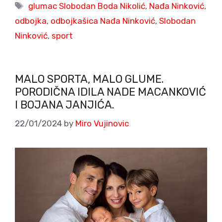
Tags
glumac Slobodan Boda Nikolić
,
Nađa Ninković
,
odbojka
,
odbojkašica Nađa Ninković
,
Slobodan
Ninković
,
sport
MALO SPORTA, MALO GLUME.
PORODIČNA IDILA NADE MACANKOVIĆ
I BOJANA JANJIĆA.
22/01/2024
by
Miro Vujinovic