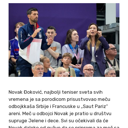
Novak Đoković, najbolji teniser sveta svih
vremena je sa porodicom prisustvovao meču
odbojkkaša Srbije i Francuske u „Saut Pariz“
areni. Meč u odbojci Novak je pratio u društvu
supruge Jelene i dece. Svi su očekivali da će
Novak daleko od gužve da se priprema za meč sa