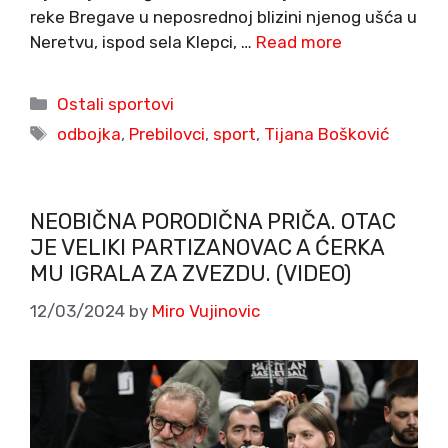
reke Bregave u neposrednoj blizini njenog ušća u
Neretvu, ispod sela Klepci, …
Read more
Categories
Ostali sportovi
Tags
odbojka
,
Prebilovci
,
sport
,
Tijana Bošković
NEOBIČNA PORODIČNA PRIČA. OTAC
JE VELIKI PARTIZANOVAC A ĆERKA
MU IGRALA ZA ZVEZDU. (VIDEO)
12/03/2024
by
Miro Vujinovic