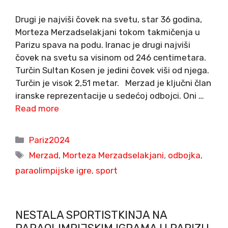
Drugi je najviši čovek na svetu, star 36 godina,
Morteza Merzadselakjani tokom takmičenja u
Parizu spava na podu. Iranac je drugi najviši
čovek na svetu sa visinom od 246 centimetara.
Turčin Sultan Kosen je jedini čovek viši od njega.
Turčin je visok 2,51 metar. Merzad je ključni član
iranske reprezentacije u sedećoj odbojci. Oni …
Read more
Categories
Pariz2024
Tags
Merzad
,
Morteza Merzadselakjani
,
odbojka
,
paraolimpijske igre
,
sport
NESTALA SPORTISTKINJA NA