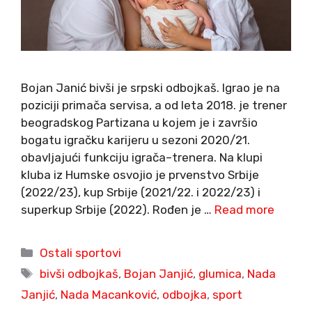
Bojan Janić bivši je srpski odbojkaš. Igrao je na
poziciji primača servisa, a od leta 2018. je trener
beogradskog Partizana u kojem je i završio
bogatu igračku karijeru u sezoni 2020/21.
obavljajući funkciju igrača–trenera. Na klupi
kluba iz Humske osvojio je prvenstvo Srbije
(2022/23), kup Srbije (2021/22. i 2022/23) i
superkup Srbije (2022). Rođen je …
Read more
Categories
Ostali sportovi
Tags
bivši odbojkaš
,
Bojan Janjić
,
glumica
,
Nada
Janjić
,
Nada Macanković
,
odbojka
,
sport