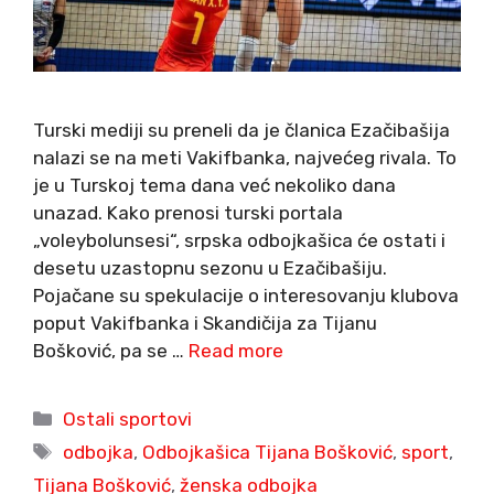
Turski mediji su preneli da je članica Ezačibašija
nalazi se na meti Vakifbanka, najvećeg rivala. To
je u Turskoj tema dana već nekoliko dana
unazad. Kako prenosi turski portala
„voleybolunsesi“, srpska odbojkašica će ostati i
desetu uzastopnu sezonu u Ezačibašiju.
Pojačane su spekulacije o interesovanju klubova
poput Vakifbanka i Skandičija za Tijanu
Bošković, pa se …
Read more
Categories
Ostali sportovi
Tags
odbojka
,
Odbojkašica Tijana Bošković
,
sport
,
Tijana Bošković
,
ženska odbojka