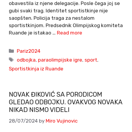
obavestila iz njene delegacije. Posle čega joj se
gubi svaki trag. Identitet sportistkinje nije
saopšten. Policija traga za nestalom
sportistkinjom. Predsednik Olimpijskog komiteta
Ruande je istakao …
Read more
Categories
Pariz2024
Tags
odbojka
,
paraolimpijske igre
,
sport
,
Sportistkinja iz Ruande
NOVAK ĐIKOVIĆ SA PORODICOM
GLEDAO ODBOJKU. OVAKVOG NOVAKA
NIKAD NISMO VIDELI
28/07/2024
by
Miro Vujinovic