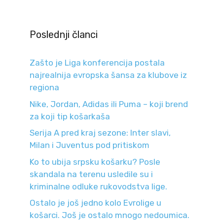
Poslednji članci
Zašto je Liga konferencija postala
najrealnija evropska šansa za klubove iz
regiona
Nike, Jordan, Adidas ili Puma – koji brend
za koji tip košarkaša
Serija A pred kraj sezone: Inter slavi,
Milan i Juventus pod pritiskom
Ko to ubija srpsku košarku? Posle
skandala na terenu usledile su i
kriminalne odluke rukovodstva lige.
Ostalo je još jedno kolo Evrolige u
košarci. Još je ostalo mnogo nedoumica.