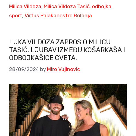
Milica Vildoza
,
Milica Vildoza Tasić
,
odbojka
,
sport
,
Virtus Palakanestro Bolonja
LUKA VILDOZA ZAPROSIO MILICU
TASIĆ. LJUBAV IZMEĐU KOŠARKAŠA I
ODBOJKAŠICE CVETA.
28/09/2024
by
Miro Vujinovic