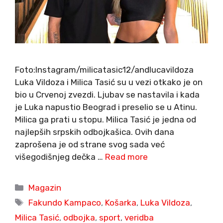
Foto:Instagram/milicatasic12/andlucavildoza
Luka Vildoza i Milica Tasić su u vezi otkako je on
bio u Crvenoj zvezdi. Ljubav se nastavila i kada
je Luka napustio Beograd i preselio se u Atinu.
Milica ga prati u stopu. Milica Tasić je jedna od
najlepših srpskih odbojkašica. Ovih dana
zaprošena je od strane svog sada već
višegodišnjeg dečka …
Read more
Categories
Magazin
Tags
Fakundo Kampaco
,
Košarka
,
Luka Vildoza
,
Milica Tasić
,
odbojka
,
sport
,
veridba