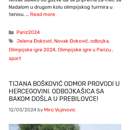
Nadalom u drugom kolu olimpijskog turrnira u
tenisu. …
Read more
Categories
Pariz2024
Tags
Jelena Đoković
,
Novak Đoković
,
odbojka
,
Olimpijske igre 2024
,
Olimpijske igre u Parizu.
,
sport
TIJANA BOŠKOVIĆ ODMOR PROVODI U
HERCEGOVINI. ODBOJKAŠICA SA
BAKOM DOŠLA U PREBILOVCE!
12/05/2024
by
Miro Vujinovic