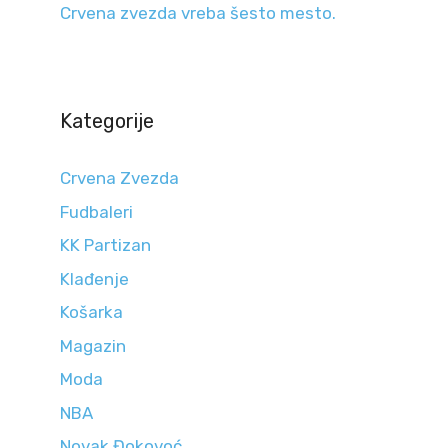
Crvena zvezda vreba šesto mesto.
Kategorije
Crvena Zvezda
Fudbaleri
KK Partizan
Klađenje
Košarka
Magazin
Moda
NBA
Novak Đokovoć