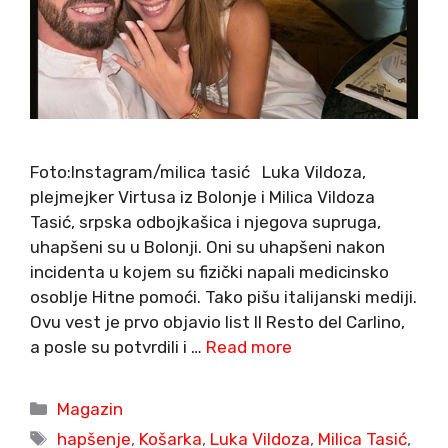
Foto:Instagram/milica tasić Luka Vildoza,
plejmejker Virtusa iz Bolonje i Milica Vildoza
Tasić, srpska odbojkašica i njegova supruga,
uhapšeni su u Bolonji. Oni su uhapšeni nakon
incidenta u kojem su fizički napali medicinsko
osoblje Hitne pomoći. Tako pišu italijanski mediji.
Ovu vest je prvo objavio list Il Resto del Carlino,
a posle su potvrdili i …
Read more
Categories
Magazin
Tags
hapšenje
,
Košarka
,
Luka Vildoza
,
Milica Tasić
,