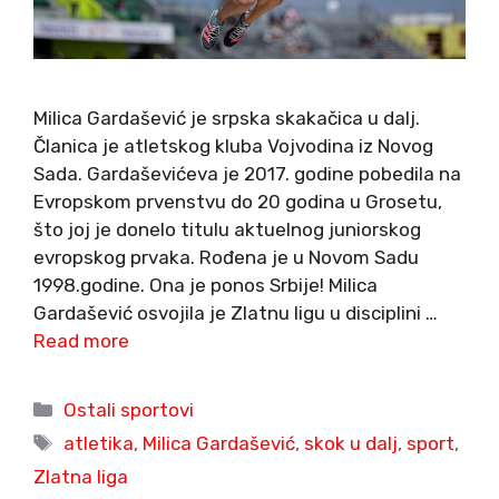
Milica Gardašević je srpska skakačica u dalj.
Članica je atletskog kluba Vojvodina iz Novog
Sada. Gardaševićeva je 2017. godine pobedila na
Evropskom prvenstvu do 20 godina u Grosetu,
što joj je donelo titulu aktuelnog juniorskog
evropskog prvaka. Rođena je u Novom Sadu
1998.godine. Ona je ponos Srbije! Milica
Gardašević osvojila je Zlatnu ligu u disciplini …
Read more
Categories
Ostali sportovi
Tags
atletika
,
Milica Gardašević
,
skok u dalj
,
sport
,
Zlatna liga