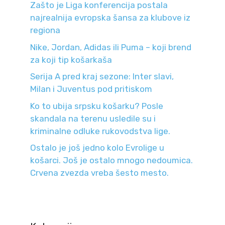
Zašto je Liga konferencija postala
najrealnija evropska šansa za klubove iz
regiona
Nike, Jordan, Adidas ili Puma – koji brend
za koji tip košarkaša
Serija A pred kraj sezone: Inter slavi,
Milan i Juventus pod pritiskom
Ko to ubija srpsku košarku? Posle
skandala na terenu usledile su i
kriminalne odluke rukovodstva lige.
Ostalo je još jedno kolo Evrolige u
košarci. Još je ostalo mnogo nedoumica.
Crvena zvezda vreba šesto mesto.