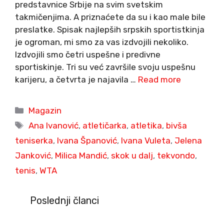
predstavnice Srbije na svim svetskim
takmičenjima. A priznaćete da su i kao male bile
preslatke. Spisak najlepših srpskih sportistkinja
je ogroman, mi smo za vas izdvojili nekoliko.
Izdvojili smo četri uspešne i predivne
sportiskinje. Tri su već završile svoju uspešnu
karijeru, a četvrta je najavila …
Read more
Categories
Magazin
Tags
Ana Ivanović
,
atletičarka
,
atletika
,
bivša
teniserka
,
Ivana Španović
,
Ivana Vuleta
,
Jelena
Janković
,
Milica Mandić
,
skok u dalj
,
tekvondo
,
tenis
,
WTA
Poslednji članci