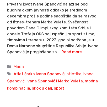
Privatni život Ivane Španović nalazi se pod
budnim okom javnosti odkako je sredinom
decembra prošle godine saopštila da se razvodi
od fitnes-trenera Marka Vulete. Svečanost
povodom Dana Olimpijskog komiteta Srbije i
dodele Trofeja OKS najuspešnijim sportistima,
timovima i treneru u 2023. godini održana je u
Domu Narodne skupštine Republike Srbije. Ivana
Španović je proglašena za …
Read more
Categories
Moda
Tags
Atletičarka Ivana Španović
,
atletika
,
Ivana
Španović
,
Ivana Španović i Marko Vuleta
,
modna
kombinacija
,
skok u dalj
,
sport