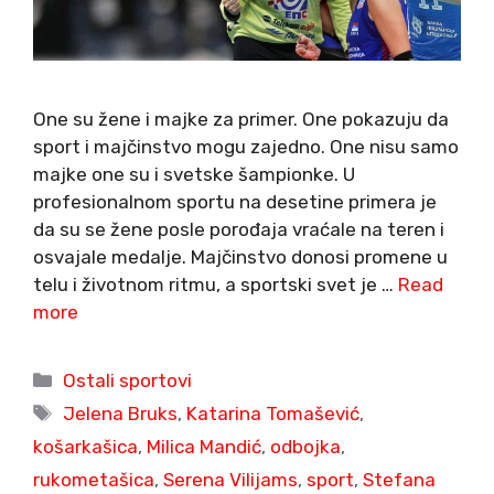
One su žene i majke za primer. One pokazuju da
sport i majčinstvo mogu zajedno. One nisu samo
majke one su i svetske šampionke. U
profesionalnom sportu na desetine primera je
da su se žene posle porođaja vraćale na teren i
osvajale medalje. Majčinstvo donosi promene u
telu i životnom ritmu, a sportski svet je …
Read
more
Categories
Ostali sportovi
Tags
Jelena Bruks
,
Katarina Tomašević
,
košarkašica
,
Milica Mandić
,
odbojka
,
rukometašica
,
Serena Vilijams
,
sport
,
Stefana