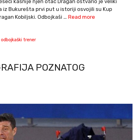
seci kasnije njen otac Dragan ostvario je veliki
iz Bukurešta prvi put u istoriji osvojili su Kup
agan Kobiljski. Odbojkaši …
Read more
,
odbojkaški trener
GRAFIJA POZNATOG