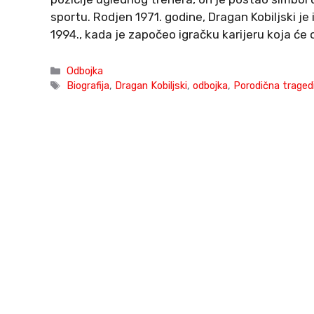
sportu. Rodjen 1971. godine, Dragan Kobiljski je
1994., kada je započeo igračku karijeru koja će 
Categories
Odbojka
Tags
Biografija
,
Dragan Kobiljski
,
odbojka
,
Porodična tragedi