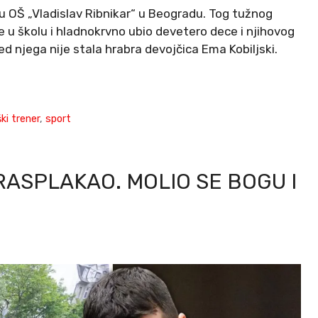
u OŠ „Vladislav Ribnikar“ u Beogradu. Tog tužnog
 u školu i hladnokrvno ubio devetero dece i njihovog
ed njega nije stala hrabra devojčica Ema Kobiljski.
ki trener
,
sport
RASPLAKAO. MOLIO SE BOGU I