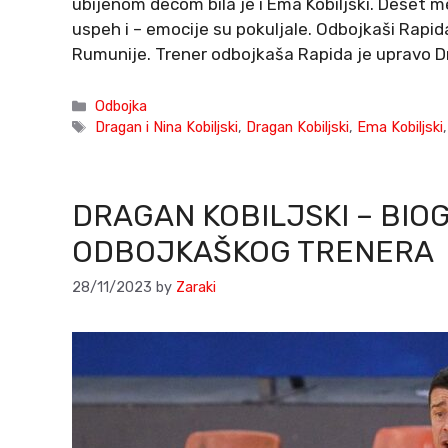
ubijenom decom bila je i Ema Kobiljski. Deset me
uspeh i – emocije su pokuljale. Odbojkaši Rapida 
Rumunije. Trener odbojkaša Rapida je upravo Dr
Categories
Odbojka
Tags
Dragan i Nina Kobiljski
,
Dragan Kobiljski
,
Ema Kobiljski
DRAGAN KOBILJSKI – BIO
ODBOJKAŠKOG TRENERA
28/11/2023
by
Zaraki