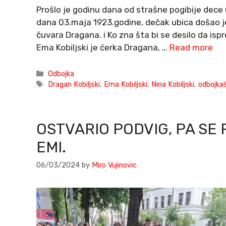
Prošlo je godinu dana od strašne pogibije dece 
dana 03.maja 1923.godine, dečak ubica došao je
čuvara Dragana. i Ko zna šta bi se desilo da ispr
Ema Kobiljski je ćerka Dragana, …
Read more
Categories
Odbojka
Tags
Dragan Kobiljski
,
Ema Kobiljski
,
Nina Kobiljski
,
odbojkaš
OSTVARIO PODVIG, PA SE 
EMI.
06/03/2024
by
Miro Vujinovic