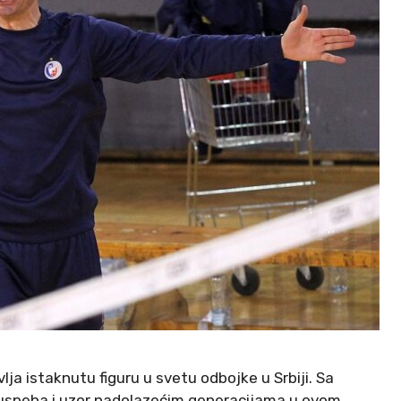
lja istaknutu figuru u svetu odbojke u Srbiji. Sa
l uspeha i uzor nadolazećim generacijama u ovom