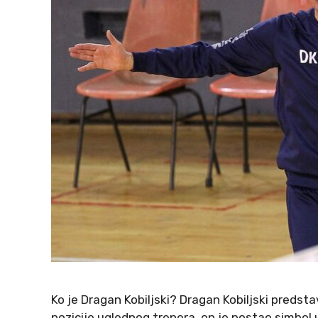
Ko je Dragan Kobiljski? Dragan Kobiljski predstav
pozicije uglednog trenera, on je postao simbo