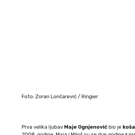
Foto: Zoran Lončarević / Ringier
Prva velika ljubav
Maje Ognjenović
bio je
koša
2008. godine. Maja i Miloš su se dve godine kasnij