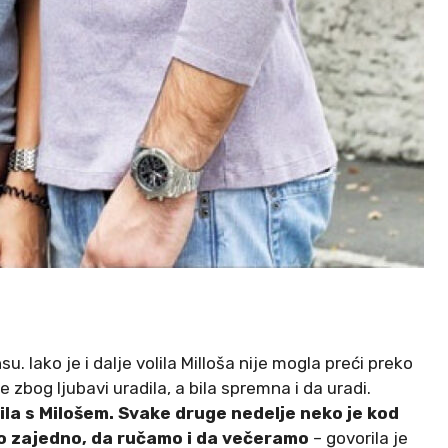
 Iako je i dalje volila Milloša nije mogla preći preko
e zbog ljubavi uradila, a bila spremna i da uradi.
 bila s Milošem. Svake druge nedelje neko je kod
mo zajedno, da ručamo i da večeramo
– govorila je