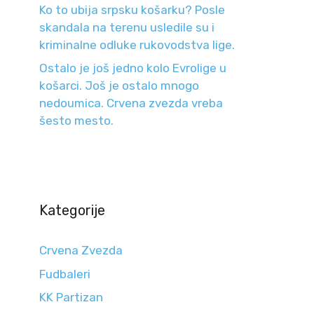
Ko to ubija srpsku košarku? Posle
skandala na terenu usledile su i
kriminalne odluke rukovodstva lige.
Ostalo je još jedno kolo Evrolige u
košarci. Još je ostalo mnogo
nedoumica. Crvena zvezda vreba
šesto mesto.
Kategorije
Crvena Zvezda
Fudbaleri
KK Partizan