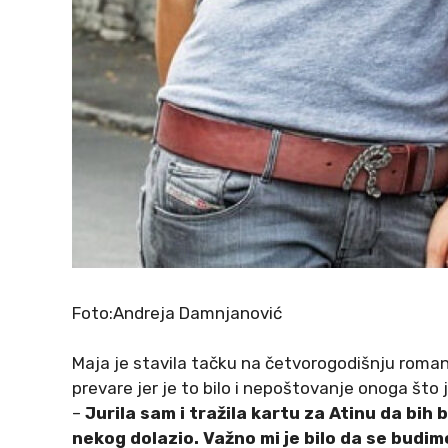
Foto:Andreja Damnjanović
Maja je stavila tačku na četvorogodišnju romansu.
prevare jer je to bilo i nepoštovanje onoga što j
–
Jurila sam i tražila kartu za Atinu da bih
nekog dolazio. Važno mi je bilo da se budi