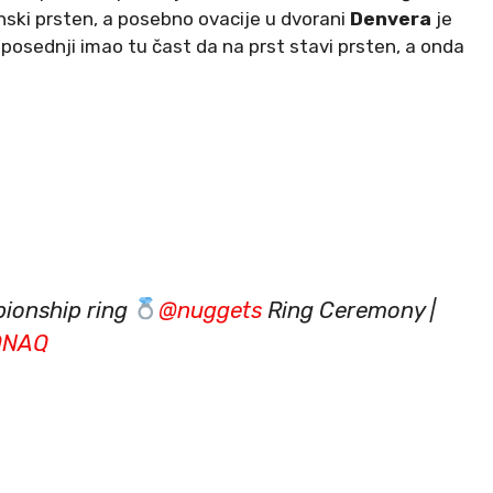
nski prsten, a posebno ovacije u dvorani
Denvera
je
 posednji imao tu čast da na prst stavi prsten, a onda
pionship ring
@nuggets
Ring Ceremony |
2DNAQ