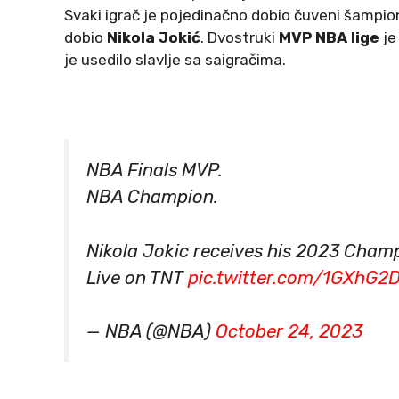
Svaki igrač je pojedinačno dobio čuveni šampio
dobio
Nikola Jokić
. Dvostruki
MVP NBA lige
je
je usedilo slavlje sa saigračima.
NBA Finals MVP.
NBA Champion.
Nikola Jokic receives his 2023 Cham
Live on TNT
pic.twitter.com/1GXhG
— NBA (@NBA)
October 24, 2023