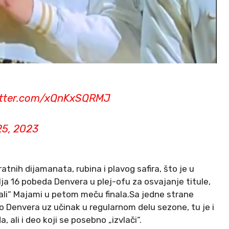
witter.com/xQnKxSQRMJ
25, 2023
tnih dijamanata, rubina i plavog safira, što je u
ja 16 pobeda Denvera u plej-ofu za osvajanje titule,
ržali“ Majami u petom meču finala.Sa jedne strane
go Denvera uz učinak u regularnom delu sezone, tu je i
 ali i deo koji se posebno „izvlači“.