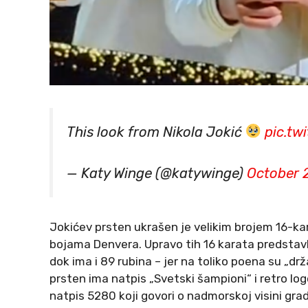
This look from Nikola Jokić
pic.t
— Katy Winge (@katywinge)
October 
Jokićev prsten ukrašen je velikim brojem 16-kara
bojama Denvera. Upravo tih 16 karata predstavl
dok ima i 89 rubina – jer na toliko poena su „d
prsten ima natpis „Svetski šampioni“ i retro lo
natpis 5280 koji govori o nadmorskoj visini grada,