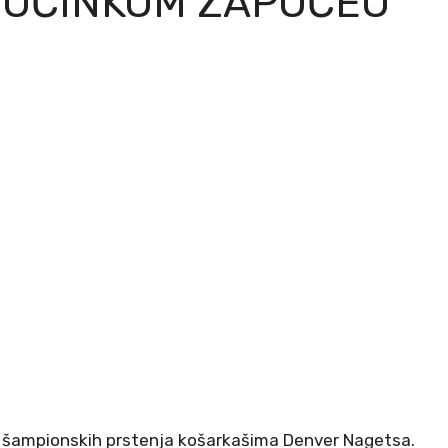
L UČINKOM ZAPOČEO
šampionskih prstenja košarkašima Denver Nagetsa.