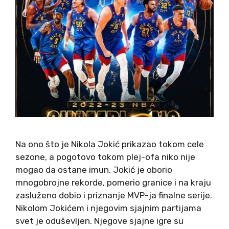
Na ono što je Nikola Jokić prikazao tokom cele
sezone, a pogotovo tokom plej-ofa niko nije
mogao da ostane imun. Jokić je oborio
mnogobrojne rekorde, pomerio granice i na kraju
zasluženo dobio i priznanje MVP-ja finalne serije.
Nikolom Jokićem i njegovim sjajnim partijama
svet je oduševljen. Njegove sjajne igre su