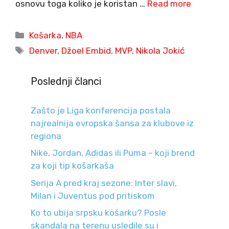
osnovu toga koliko je koristan …
Read more
Categories
Košarka
,
NBA
Tags
Denver
,
Džoel Embid
,
MVP
,
Nikola Jokić
Poslednji članci
Zašto je Liga konferencija postala
najrealnija evropska šansa za klubove iz
regiona
Nike, Jordan, Adidas ili Puma – koji brend
za koji tip košarkaša
Serija A pred kraj sezone: Inter slavi,
Milan i Juventus pod pritiskom
Ko to ubija srpsku košarku? Posle
skandala na terenu usledile su i