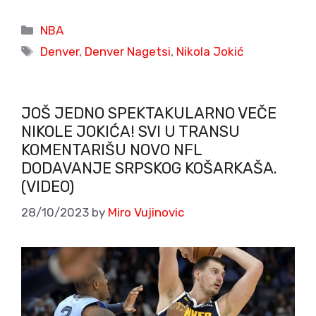
Categories
NBA
Tags
Denver
,
Denver Nagetsi
,
Nikola Jokić
JOŠ JEDNO SPEKTAKULARNO VEČE
NIKOLE JOKIĆA! SVI U TRANSU
KOMENTARIŠU NOVO NFL
DODAVANJE SRPSKOG KOŠARKAŠA.
(VIDEO)
28/10/2023
by
Miro Vujinovic