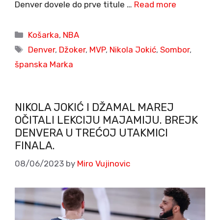
Denver dovele do prve titule …
Read more
Categories
Košarka
,
NBA
Tags
Denver
,
Džoker
,
MVP
,
Nikola Jokić
,
Sombor
,
španska Marka
NIKOLA JOKIĆ I DŽAMAL MAREJ
OČITALI LEKCIJU MAJAMIJU. BREJK
DENVERA U TREĆOJ UTAKMICI
FINALA.
08/06/2023
by
Miro Vujinovic