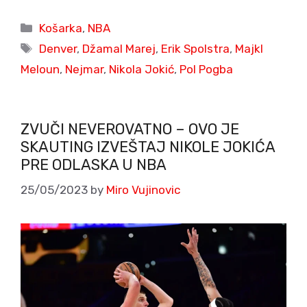
Categories
Košarka
,
NBA
Tags
Denver
,
Džamal Marej
,
Erik Spolstra
,
Majkl
Meloun
,
Nejmar
,
Nikola Jokić
,
Pol Pogba
ZVUČI NEVEROVATNO – OVO JE
SKAUTING IZVEŠTAJ NIKOLE JOKIĆA
PRE ODLASKA U NBA
25/05/2023
by
Miro Vujinovic