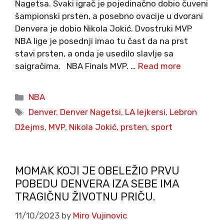
Nagetsa. Svaki igrač je pojedinačno dobio čuveni
šampionski prsten, a posebno ovacije u dvorani
Denvera je dobio Nikola Jokić. Dvostruki MVP
NBA lige je posednji imao tu čast da na prst
stavi prsten, a onda je usedilo slavlje sa
saigračima. NBA Finals MVP. …
Read more
Categories
NBA
Tags
Denver
,
Denver Nagetsi
,
LA lejkersi
,
Lebron
Džejms
,
MVP
,
Nikola Jokić
,
prsten
,
sport
MOMAK KOJI JE OBELEŽIO PRVU
POBEDU DENVERA IZA SEBE IMA
TRAGIČNU ŽIVOTNU PRIČU.
11/10/2023
by
Miro Vujinovic