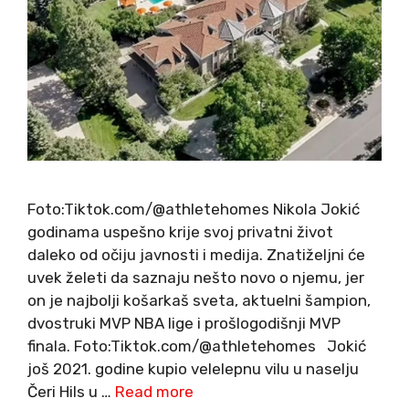
Foto:Tiktok.com/@athletehomes Nikola Jokić
godinama uspešno krije svoj privatni život
daleko od očiju javnosti i medija. Znatiželjni će
uvek želeti da saznaju nešto novo o njemu, jer
on je najbolji košarkaš sveta, aktuelni šampion,
dvostruki MVP NBA lige i prošlogodišnji MVP
finala. Foto:Tiktok.com/@athletehomes Jokić
još 2021. godine kupio velelepnu vilu u naselju
Čeri Hils u …
Read more