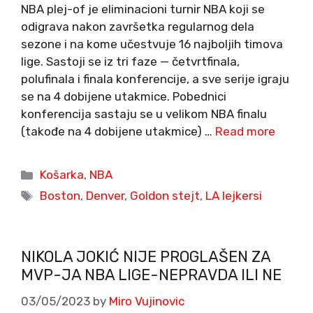
NBA plej-of je eliminacioni turnir NBA koji se
odigrava nakon završetka regularnog dela
sezone i na kome učestvuje 16 najboljih timova
lige. Sastoji se iz tri faze — četvrtfinala,
polufinala i finala konferencije, a sve serije igraju
se na 4 dobijene utakmice. Pobednici
konferencija sastaju se u velikom NBA finalu
(takođe na 4 dobijene utakmice) …
Read more
Categories
Košarka
,
NBA
Tags
Boston
,
Denver
,
Goldon stejt
,
LA lejkersi
NIKOLA JOKIĆ NIJE PROGLAŠEN ZA
MVP-JA NBA LIGE-NEPRAVDA ILI NE
03/05/2023
by
Miro Vujinovic