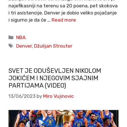
najefikasniji na terenu sa 20 poena, pet skokova
i tri asistencije. Denver je dobio veliko pojačanje
i sigurno je da će …
Read more
Categories
NBA
Tags
Denver
,
Džulijan Strouter
SVET JE ODUŠEVLJEN NIKOLOM
JOKIĆEM I NJEGOVIM SJAJNIM
PARTIJAMA (VIDEO)
13/06/2023
by
Miro Vujinovic