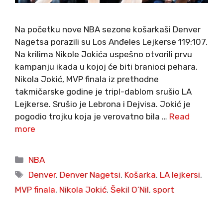
Na početku nove NBA sezone košarkaši Denver
Nagetsa porazili su Los Anđeles Lejkerse 119:107.
Na krilima Nikole Jokića uspešno otvorili prvu
kampanju ikada u kojoj će biti branioci pehara.
Nikola Jokić, MVP finala iz prethodne
takmičarske godine je tripl-dablom srušio LA
Lejkerse. Srušio je Lebrona i Dejvisa. Jokić je
pogodio trojku koja je verovatno bila …
Read
more
Categories
NBA
Tags
Denver
,
Denver Nagetsi
,
Košarka
,
LA lejkersi
,
MVP finala
,
Nikola Jokić
,
Šekil O’Nil
,
sport