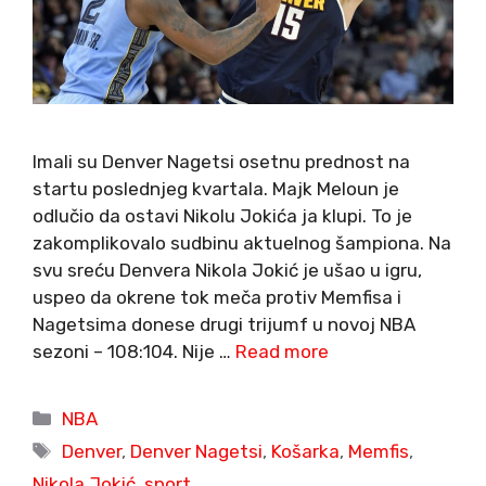
Imali su Denver Nagetsi osetnu prednost na
startu poslednjeg kvartala. Majk Meloun je
odlučio da ostavi Nikolu Jokića ja klupi. To je
zakomplikovalo sudbinu aktuelnog šampiona. Na
svu sreću Denvera Nikola Jokić je ušao u igru,
uspeo da okrene tok meča protiv Memfisa i
Nagetsima donese drugi trijumf u novoj NBA
sezoni – 108:104. Nije …
Read more
Categories
NBA
Tags
Denver
,
Denver Nagetsi
,
Košarka
,
Memfis
,
Nikola Jokić
,
sport