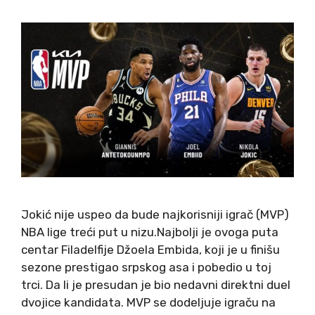
Jokić nije uspeo da bude najkorisniji igrač (MVP)
NBA lige treći put u nizu.Najbolji je ovoga puta
centar Filadelfije Džoela Embida, koji je u finišu
sezone prestigao srpskog asa i pobedio u toj
trci. Da li je presudan je bio nedavni direktni duel
dvojice kandidata. MVP se dodeljuje igraču na