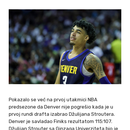
Pokazalo se već na prvoj utakmici NBA
predsezone da Denver nije pogrešio kada je u
prvoj rundi drafta izabrao Džulijana Stroutera.
Denver je savladao Finiks rezultatom 115:107.
Džulijan Strouter sa Ginzaga Univerziteta bio je