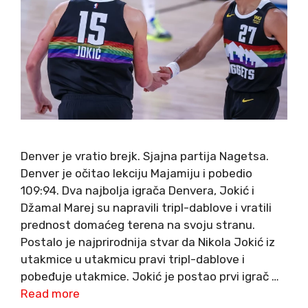
Denver je vratio brejk. Sjajna partija Nagetsa.
Denver je očitao lekciju Majamiju i pobedio
109:94. Dva najbolja igrača Denvera, Jokić i
Džamal Marej su napravili tripl-dablove i vratili
prednost domaćeg terena na svoju stranu.
Postalo je najprirodnija stvar da Nikola Jokić iz
utakmice u utakmicu pravi tripl-dablove i
pobeđuje utakmice. Jokić je postao prvi igrač …
Read more