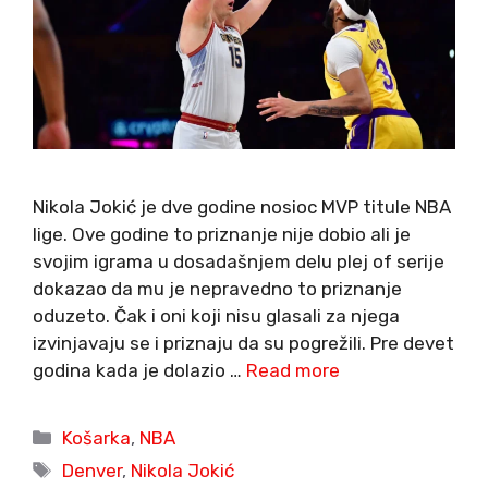
Nikola Jokić je dve godine nosioc MVP titule NBA
lige. Ove godine to priznanje nije dobio ali je
svojim igrama u dosadašnjem delu plej of serije
dokazao da mu je nepravedno to priznanje
oduzeto. Čak i oni koji nisu glasali za njega
izvinjavaju se i priznaju da su pogrežili. Pre devet
godina kada je dolazio …
Read more
Categories
Košarka
,
NBA
Tags
Denver
,
Nikola Jokić