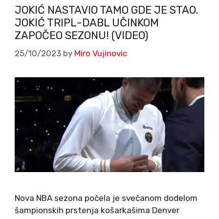
JOKIĆ NASTAVIO TAMO GDE JE STAO.
JOKIĆ TRIPL-DABL UČINKOM
ZAPOČEO SEZONU! (VIDEO)
25/10/2023
by
Miro Vujinovic
Nova NBA sezona počela je svečanom dodelom
šampionskih prstenja košarkašima Denver