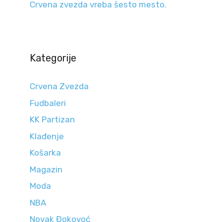
Crvena zvezda vreba šesto mesto.
Kategorije
Crvena Zvezda
Fudbaleri
KK Partizan
Klađenje
Košarka
Magazin
Moda
NBA
Novak Đokovoć