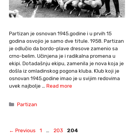
Partizan je osnovan 1945.godine i u prvih 15
godina osvojio je samo dve titule. 1958. Partizan
je odlučio da bordo-plave dresove zamenio sa
crno-belim. Učinjena je i radikalna promena u
ekipi. Dotadašnju ekipu, zamenila je nova koja je
došla iz omladinskog pogona kluba. Klub koji je
osnovan 1945.godine imao je u svijim redovima
uvek najbolje …
Read more
Categories
Partizan
Page
Page
Page
←
Previous
1
…
203
204