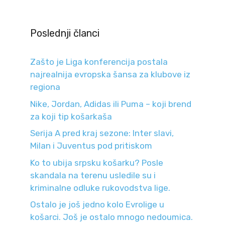
Poslednji članci
Zašto je Liga konferencija postala
najrealnija evropska šansa za klubove iz
regiona
Nike, Jordan, Adidas ili Puma – koji brend
za koji tip košarkaša
Serija A pred kraj sezone: Inter slavi,
Milan i Juventus pod pritiskom
Ko to ubija srpsku košarku? Posle
skandala na terenu usledile su i
kriminalne odluke rukovodstva lige.
Ostalo je još jedno kolo Evrolige u
košarci. Još je ostalo mnogo nedoumica.