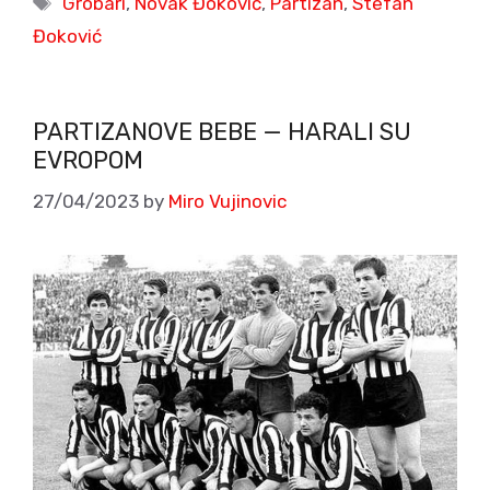
Grobari
,
Novak Đoković
,
Partizan
,
Stefan
Đoković
PARTIZANOVE BEBE — HARALI SU
EVROPOM
27/04/2023
by
Miro Vujinovic