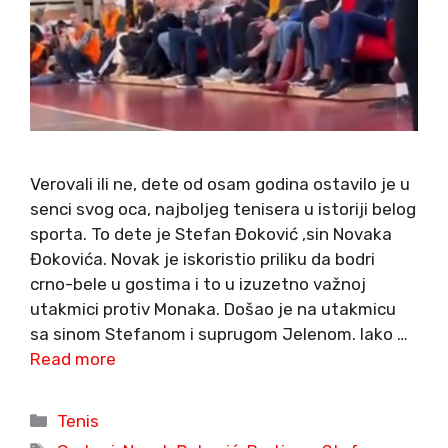
Verovali ili ne, dete od osam godina ostavilo je u
senci svog oca, najboljeg tenisera u istoriji belog
sporta. To dete je Stefan Đoković ,sin Novaka
Đokovića. Novak je iskoristio priliku da bodri
crno-bele u gostima i to u izuzetno važnoj
utakmici protiv Monaka. Došao je na utakmicu
sa sinom Stefanom i suprugom Jelenom. Iako …
Read more
Categories
Tenis
Tags