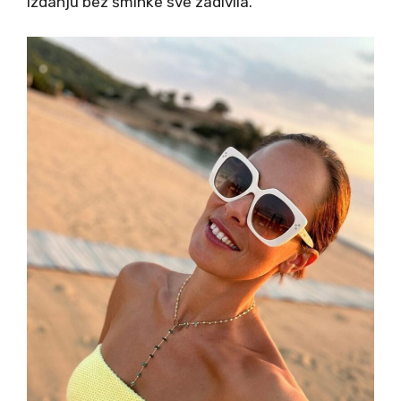
izdanju bez šminke sve zadivila.