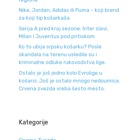
Nike, Jordan, Adidas ili Puma – koji brend
za koji tip košarkaša
Serija A pred kraj sezone: Inter slavi,
Milan i Juventus pod pritiskom
Ko to ubija srpsku košarku? Posle
skandala na terenu usledile su i
kriminalne odluke rukovodstva lige.
Ostalo je još jedno kolo Evrolige u
košarci. Još je ostalo mnogo nedoumica.
Crvena zvezda vreba šesto mesto.
Kategorije
Crvena Zvezda