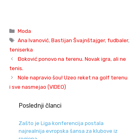
Categories
Moda
Tags
Ana Ivanović
,
Bastijan Švajnštajger
,
fudbaler
,
teniserka
Đoković ponovo na terenu. Novak igra, ali ne
tenis.
Nole napravio šou! Uzeo reket na golf terenu
i sve nasmejao (VIDEO)
Poslednji članci
Zašto je Liga konferencija postala
najrealnija evropska šansa za klubove iz
regiona