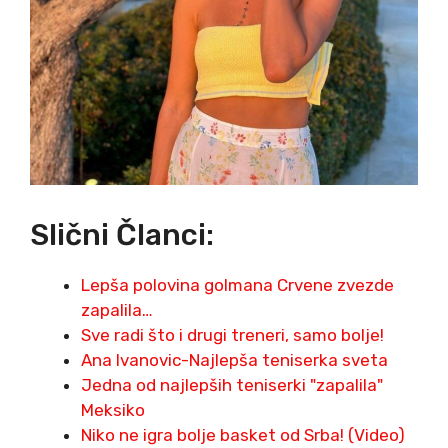
Slični Članci:
Lepša polovina golmana Crvene zvezde
zapalila…
Sve radi što i drugi treneri, samo bolje!
Ana Ivanovic-Najlepša teniserka sveta
Jedna od najlepših teniserki "zapalila"
Meksiko
Niko ne igra bolje basket od Srba! (Video)