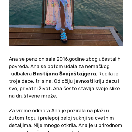
Ana se penzionisala 2016.godine zbog učestalih
povreda. Ana se potom udala za nemačkog
fudbalera
Bastijana Švajnštajgera
. Rodila je
troje dece, tri sina. Od očiju javnosti kriju decu i
svoj privatni život. Ana često stavlja svoje slike
na društvene mreže.
Za vreme odmora Ana je pozirala na plaži u
žutom topu i prelepoj beloj suknji sa cvetnim
detaljima. Nije mnogo otkrila. Ana je u prirodnom