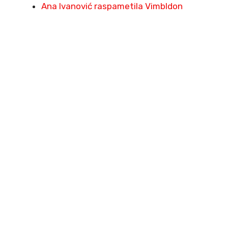
Ana Ivanović raspametila Vimbldon