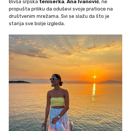
Bivša srpska
teniserka
,
Ana Ivanović
, ne
propušta priliku da oduševi svoje pratioce na
društvenim mrežama. Svi se slažu da što je
starija sve bolje izgleda.