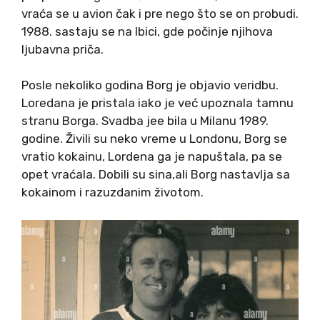
vraća se u avion čak i pre nego što se on probudi.
1988. sastaju se na Ibici, gde počinje njihova
ljubavna priča.
Posle nekoliko godina Borg je objavio veridbu.
Loredana je pristala iako je već upoznala tamnu
stranu Borga. Svadba jee bila u Milanu 1989.
godine. Živili su neko vreme u Londonu, Borg se
vratio kokainu, Lordena ga je napuštala, pa se
opet vraćala. Dobili su sina,ali Borg nastavlja sa
kokainom i razuzdanim životom.