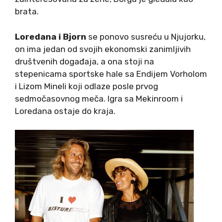
brata.
Loredana i Bjorn
se ponovo susreću u Njujorku,
on ima jedan od svojih ekonomski zanimljivih
društvenih događaja, a ona stoji na
stepenicama sportske hale sa Endijem Vorholom
i Lizom Mineli koji odlaze posle prvog
sedmočasovnog meča. Igra sa Mekinroom i
Loredana ostaje do kraja.