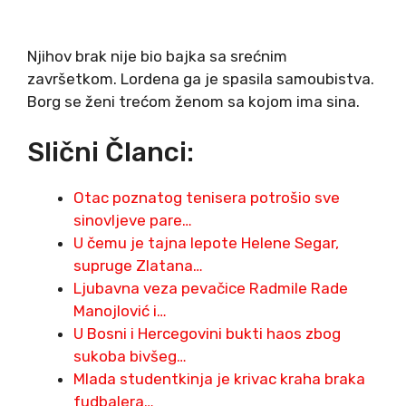
Njihov brak nije bio bajka sa srećnim
završetkom. Lordena ga je spasila samoubistva.
Borg se ženi trećom ženom sa kojom ima sina.
Slični Članci:
Otac poznatog tenisera potrošio sve
sinovljeve pare…
U čemu je tajna lepote Helene Segar,
supruge Zlatana…
Ljubavna veza pevačice Radmile Rade
Manojlović i…
U Bosni i Hercegovini bukti haos zbog
sukoba bivšeg…
Mlada studentkinja je krivac kraha braka
fudbalera…