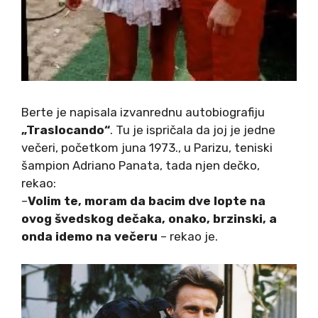
Berte je napisala izvanrednu autobiografiju
„Traslocando“
. Tu je ispričala da joj je jedne
večeri, početkom juna 1973., u Parizu, teniski
šampion Adriano Panata, tada njen dečko,
rekao:
–
Volim te, moram da bacim dve lopte na
ovog švedskog dečaka, onako, brzinski, a
onda idemo na večeru
– rekao je.