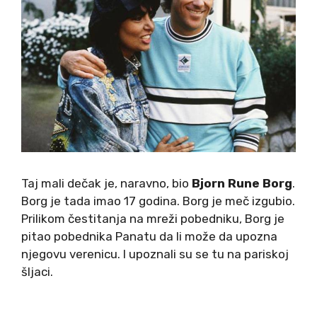
Taj mali dečak je, naravno, bio
Bjorn Rune Borg
.
Borg je tada imao 17 godina. Borg je meč izgubio.
Prilikom čestitanja na mreži pobedniku, Borg je
pitao pobednika Panatu da li može da upozna
njegovu verenicu. I upoznali su se tu na pariskoj
šljaci.