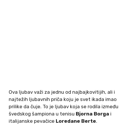
Ova ljubav važi za jednu od najbajkovitijih, ali i
najtežih ljubavnih priča koju je svet ikada imao
prilike da čuje. To je ljubav koja se rodila između
švedskog šampiona u tenisu
Bjorna Borga
i
italijanske pevačice
Loredane Berte
.