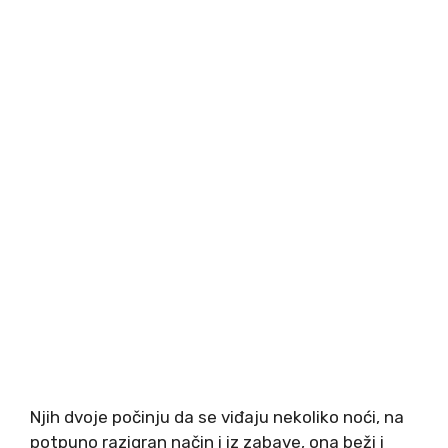
Njih dvoje počinju da se viđaju nekoliko noći, na
potpuno razigran način i iz zabave, ona beži i