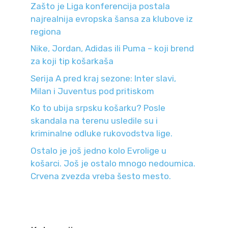
Zašto je Liga konferencija postala
najrealnija evropska šansa za klubove iz
regiona
Nike, Jordan, Adidas ili Puma – koji brend
za koji tip košarkaša
Serija A pred kraj sezone: Inter slavi,
Milan i Juventus pod pritiskom
Ko to ubija srpsku košarku? Posle
skandala na terenu usledile su i
kriminalne odluke rukovodstva lige.
Ostalo je još jedno kolo Evrolige u
košarci. Još je ostalo mnogo nedoumica.
Crvena zvezda vreba šesto mesto.