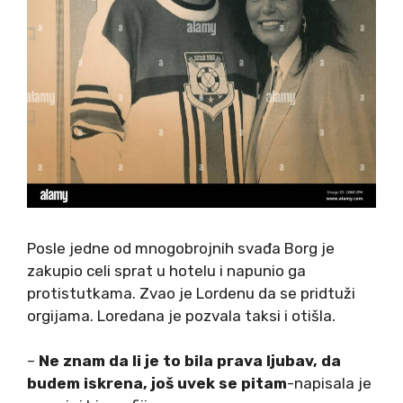
Posle jedne od mnogobrojnih svađa Borg je
zakupio celi sprat u hotelu i napunio ga
protistutkama. Zvao je Lordenu da se pridtuži
orgijama. Loredana je pozvala taksi i otišla.
–
Ne znam da li je to bila prava ljubav, da
budem iskrena, još uvek se pitam
-napisala je