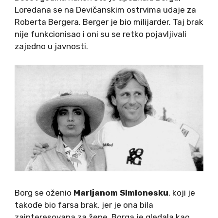
Loredana se na Devičanskim ostrvima udaje za
Roberta Bergera. Berger je bio milijarder. Taj brak
nije funkcionisao i oni su se retko pojavljivali
zajedno u javnosti.
Borg se oženio
Marijanom Simionesku
, koji je
takođe bio farsa brak, jer je ona bila
zainteresovana za žene, Borga je gledala kao