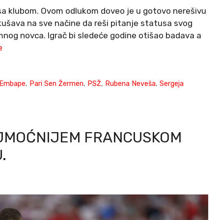
r sa klubom. Ovom odlukom doveo je u gotovo nerešivu
kušava na sve načine da reši pitanje statusa svog
mnog novca. Igrač bi sledeće godine otišao badava a
e
n Embape
,
Pari Sen Žermen
,
PSŽ
,
Rubena Neveša
,
Sergeja
AJMOĆNIJEM FRANCUSKOM
.