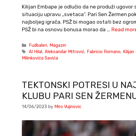
Kilijan Embape je odlučio da ne produži ugovo
situaciju upravu „svetaca“. Pari Sen Žermen po
najboljeg igrača. PSŽ bi mogao ostati bez ogro
PSŽ bi na osnovu bonusa morao da …
Read mor
Categories
Fudbaleri
,
Magazin
Tags
Al Hilal
,
Aleksandar Mitrović
,
Fabricio Romano
,
Kilija
Milinkovića Savića
TEKTONSKI POTRESI U N
KLUBU PARI SEN ŽERMENU
14/06/2023
by
Miro Vujinovic