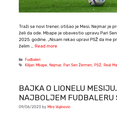
Traži se novi trener, otišao je Mesi, Nejmar je 
želi da ode. Mbape je obavestio upravu Pari Se
2025. godine. „Nisam rekao upravi PSŽ da me pr
želim …
Read more
Categories
Fudbaleri
Tags
Kilijan Mbape
,
Nejmar
,
Pari Sen Žermen
,
PSŽ
,
Real Ma
BAJKA O LIONELU MESIJU.
NAJBOLJEM FUDBALERU S
09/06/2023
by
Miro Vujinovic