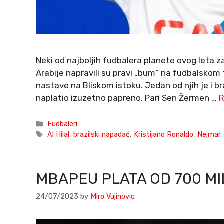
Neki od najboljih fudbalera planete ovog leta zav
Arabije napravili su pravi „bum“ na fudbalskom 
nastave na Bliskom istoku. Jedan od njih je i bra
naplatio izuzetno papreno. Pari Sen Žermen …
R
Categories
Fudbaleri
Tags
Al Hilal
,
brazilski napadač
,
Kristijano Ronaldo
,
Nejmar
MBAPEU PLATA OD 700 MI
24/07/2023
by
Miro Vujinovic