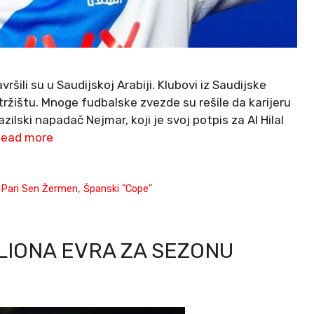
ršili su u Saudijskoj Arabiji. Klubovi iz Saudijske
tržištu. Mnoge fudbalske zvezde su rešile da karijeru
zilski napadač Nejmar, koji je svoj potpis za Al Hilal
ead more
,
Pari Sen Žermen
,
Španski "Cope"
LIONA EVRA ZA SEZONU