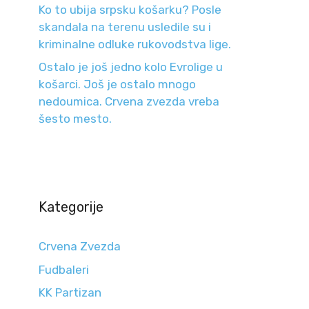
Ko to ubija srpsku košarku? Posle
skandala na terenu usledile su i
kriminalne odluke rukovodstva lige.
Ostalo je još jedno kolo Evrolige u
košarci. Još je ostalo mnogo
nedoumica. Crvena zvezda vreba
šesto mesto.
Kategorije
Crvena Zvezda
Fudbaleri
KK Partizan