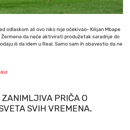
pred odlaskom ali ovo niko nije očekivao- Kilijan Mbape
n Žermena da neće aktivirati produžetak saradnje do
odaju ili da idem u Real. Samo sam ih obavestio da ne
drid
 ZANIMLJIVA PRIČA O
VETA SVIH VREMENA.