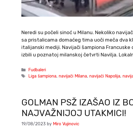
Neredi su počeli sinoć u Milanu. Nekoliko navij
sa pristalicama domaćeg tima uoči meča dva k
italijanski mediji. Navijači šampiona Francuske d
izbili u poznatoj milanskoj četvrti Navilja. Loka
Categories
Fudbaleri
Tags
Liga šampiona
,
navijači Milana
,
navijači Napolija
,
navij
GOLMAN PSŽ IZAŠAO IZ B
NAJVAŽNIJOJ UTAKMICI!
19/08/2023
by
Miro Vujinovic