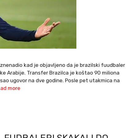
znenadio kad je objavljeno da je brazilski fuudbaler
ske Arabije. Transfer Brazilca je koštao 90 miliona
pisao ugovor na dve godine. Posle pet utakmica na
ad more