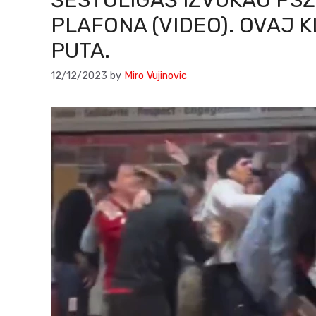
ŠESTOLIGAŠ IZVUKAO PSŽ
PLAFONA (VIDEO). OVAJ K
PUTA.
12/12/2023
by
Miro Vujinovic