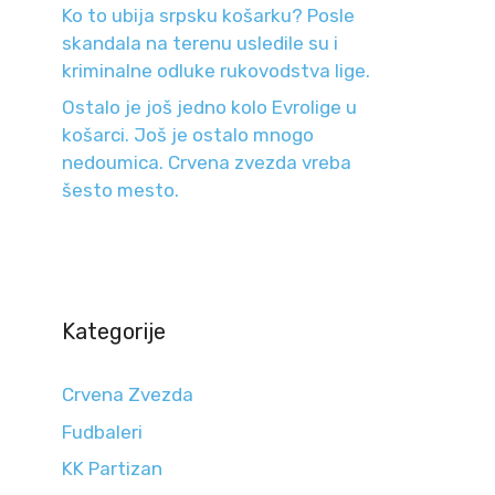
Ko to ubija srpsku košarku? Posle
skandala na terenu usledile su i
kriminalne odluke rukovodstva lige.
Ostalo je još jedno kolo Evrolige u
košarci. Još je ostalo mnogo
nedoumica. Crvena zvezda vreba
šesto mesto.
Kategorije
Crvena Zvezda
Fudbaleri
KK Partizan