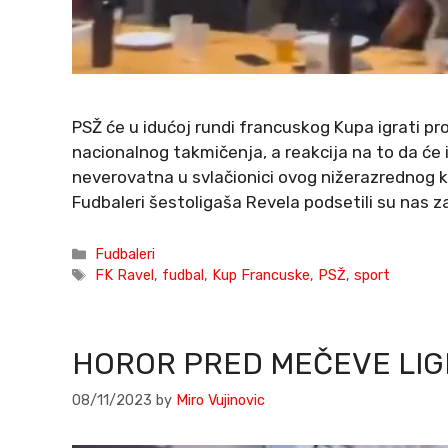
PSŽ će u idućoj rundi francuskog Kupa igrati pr
nacionalnog takmičenja, a reakcija na to da će i
neverovatna u svlačionici ovog nižerazrednog 
Fudbaleri šestoligaša Revela podsetili su nas z
Categories
Fudbaleri
Tags
FK Ravel
,
fudbal
,
Kup Francuske
,
PSŽ
,
sport
HOROR PRED MEČEVE LIG
08/11/2023
by
Miro Vujinovic