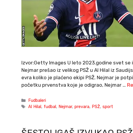
Izvor:Getty Images U leto 2023.godine svet se i
Nejmar prešao iz velikog PSŽ u Al Hilal iz Saudij
evra koliko je plaćeno ekipi PSŽ. Nejmar je pot
početku prvenstva koje je odigrao, Nejmar …
Re
Categories
Fudbaleri
Tags
Al Hilal
,
fudbal
,
Nejmar
,
prevara
,
PSŽ
,
sport