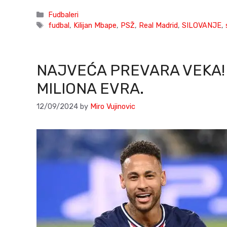
Categories
Fudbaleri
Tags
fudbal
,
Kilijan Mbape
,
PSŽ
,
Real Madrid
,
SILOVANJE
,
NAJVEĆA PREVARA VEKA! 
MILIONA EVRA.
12/09/2024
by
Miro Vujinovic