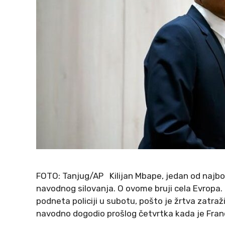
FOTO: Tanjug/AP Kilijan Mbape, jedan od najbol
navodnog silovanja. O ovome bruji cela Evropa. 
podneta policiji u subotu, pošto je žrtva zatra
navodno dogodio prošlog četvrtka kada je Fran