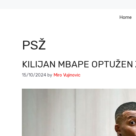
Skip
to
Home
content
PSŽ
KILIJAN MBAPE OPTUŽEN 
15/10/2024
by
Miro Vujinovic