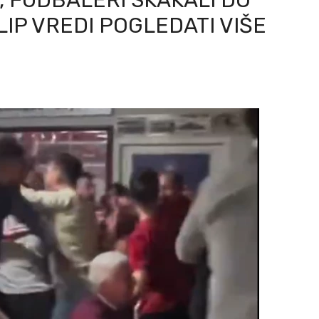
, FUDBALERI SKAKALI DO
LIP VREDI POGLEDATI VIŠE