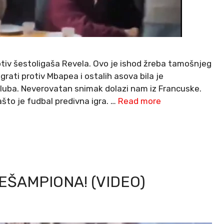
otiv šestoligaša Revela. Ovo je ishod žreba tamošnjeg
grati protiv Mbapea i ostalih asova bila je
kluba. Neverovatan snimak dolazi nam iz Francuske.
ašto je fudbal predivna igra. …
Read more
EŠAMPIONA! (VIDEO)