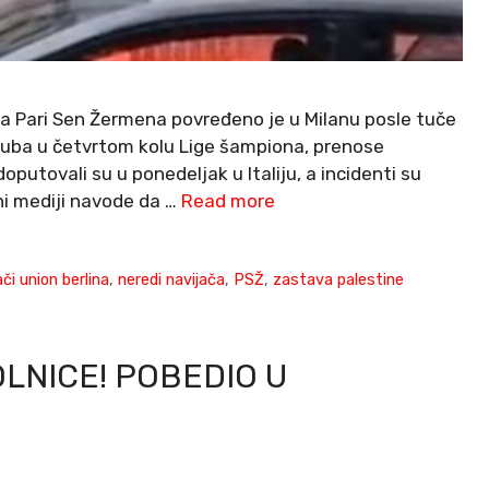
ača Pari Sen Žermena povređeno je u Milanu posle tuče
luba u četvrtom kolu Lige šampiona, prenose
oputovali su u ponedeljak u Italiju, a incidenti su
lni mediji navode da …
Read more
ači union berlina
,
neredi navijača
,
PSŽ
,
zastava palestine
OLNICE! POBEDIO U