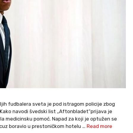
jih fudbalera sveta je pod istragom policije zbog
Kako navodi švedski list „Aftonbladet“prijava je
žila medicinsku pomoć. Napad za koji je optužen se
cuz boravio u prestoničkom hotelu …
Read more