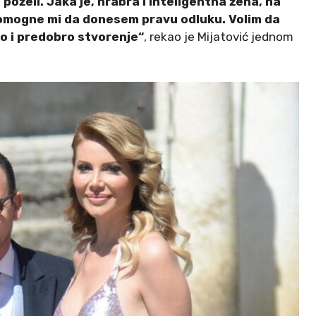
oželi. Jaka je, hrabra i inteligentna žena, na
pomogne mi da donesem pravu odluku. Volim da
o i predobro stvorenje“
, rekao je Mijatović jednom