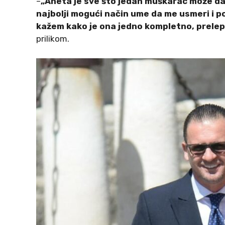
–
„Aneta je sve što jedan muškarac može da p
najbolji mogući način ume da me usmeri i 
kažem kako je ona jedno kompletno, prelep
prilikom.