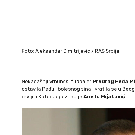
Foto: Aleksandar Dimitrijević / RAS Srbija
Nekadašnji vrhunski fudbaler
Predrag Peđa Mi
ostavila Peđu i bolesnog sina i vratila se u B
reviji u Kotoru upoznao je
Anetu Mijatović
.