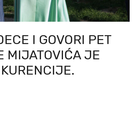
DECE I GOVORI PET
E MIJATOVIĆA JE
NKURENCIJE.