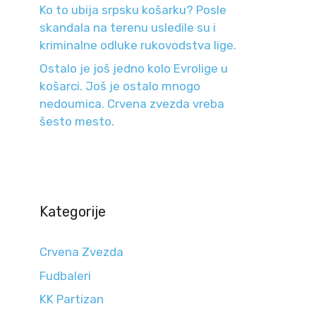
Ko to ubija srpsku košarku? Posle
skandala na terenu usledile su i
kriminalne odluke rukovodstva lige.
Ostalo je još jedno kolo Evrolige u
košarci. Još je ostalo mnogo
nedoumica. Crvena zvezda vreba
šesto mesto.
Kategorije
Crvena Zvezda
Fudbaleri
KK Partizan