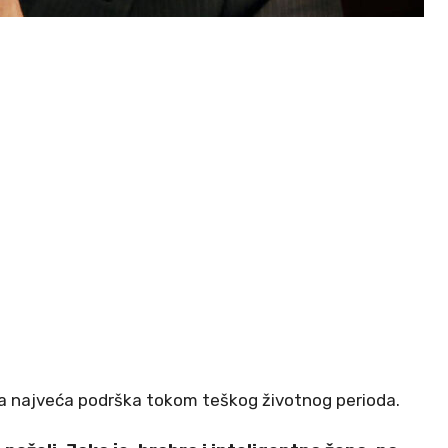
la najveća podrška tokom teškog životnog perioda.