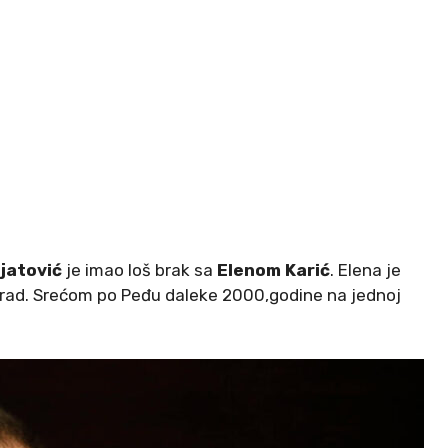
jatović
je imao loš brak sa
Elenom Karić
. Elena je
eograd. Srećom po Peđu daleke 2000,godine na jednoj