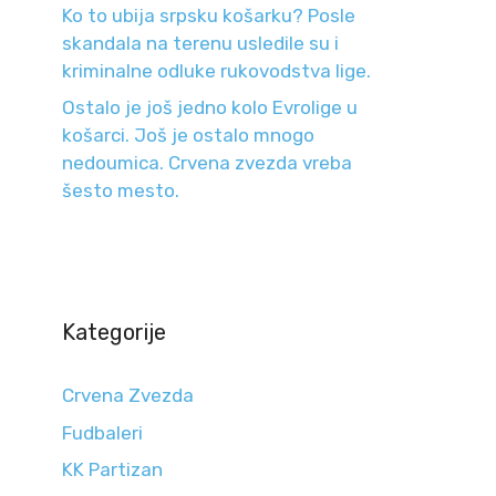
Ko to ubija srpsku košarku? Posle
skandala na terenu usledile su i
kriminalne odluke rukovodstva lige.
Ostalo je još jedno kolo Evrolige u
košarci. Još je ostalo mnogo
nedoumica. Crvena zvezda vreba
šesto mesto.
Kategorije
Crvena Zvezda
Fudbaleri
KK Partizan