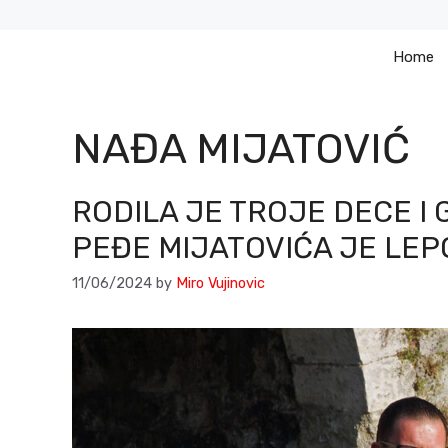
Skip
to
Home
content
NAĐA MIJATOVIĆ
RODILA JE TROJE DECE I 
PEĐE MIJATOVIĆA JE LEP
11/06/2024
by
Miro Vujinovic