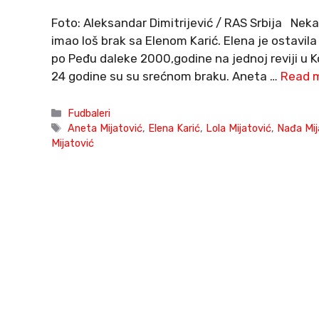
Foto: Aleksandar Dimitrijević / RAS Srbija Neka
imao loš brak sa Elenom Karić. Elena je ostavila
po Peđu daleke 2000,godine na jednoj reviji u
24 godine su su srećnom braku. Aneta …
Read 
Categories
Fudbaleri
Tags
Aneta Mijatović
,
Elena Karić
,
Lola Mijatović
,
Nađa Mij
Mijatović