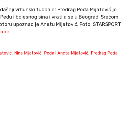
dašnji vrhunski fudbaler Predrag Peđa Mijatović je
 Peđu i bolesnog sina i vratila se u Beograd. Srećom
 Kotoru upoznao je Anetu Mijatović. Foto: STARSPORT
more
atović
,
Nina Mijatović
,
Peđa i Aneta Mijatović
,
Predrag Peđa