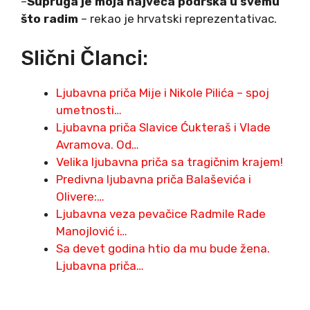
–
Supruga je moja najveća podrška u svemu
što radim
– rekao je hrvatski reprezentativac.
Slični Članci:
Ljubavna priča Mije i Nikole Pilića – spoj
umetnosti…
Ljubavna priča Slavice Ćukteraš i Vlade
Avramova. Od…
Velika ljubavna priča sa tragičnim krajem!
Predivna ljubavna priča Balaševića i
Olivere:…
Ljubavna veza pevačice Radmile Rade
Manojlović i…
Sa devet godina htio da mu bude žena.
Ljubavna priča…