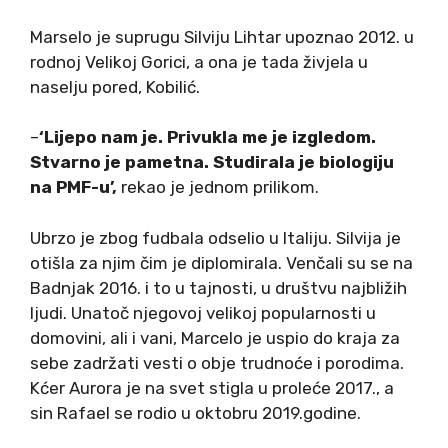
Marselo je suprugu Silviju Lihtar upoznao 2012. u
rodnoj Velikoj Gorici, a ona je tada živjela u
naselju pored, Kobilić.
–
‘Lijepo nam je. Privukla me je izgledom.
Stvarno je pametna. Studirala je biologiju
na PMF-u’,
rekao je jednom prilikom.
Ubrzo je zbog fudbala odselio u Italiju. Silvija je
otišla za njim čim je diplomirala. Venčali su se na
Badnjak 2016. i to u tajnosti, u društvu najbližih
ljudi. Unatoč njegovoj velikoj popularnosti u
domovini, ali i vani, Marcelo je uspio do kraja za
sebe zadržati vesti o obje trudnoće i porodima.
Kćer Aurora je na svet stigla u proleće 2017., a
sin Rafael se rodio u oktobru 2019.godine.