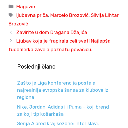
Categories
Magazin
Tags
ljubavna priča
,
Marcelo Brozović
,
Silvija Lihtar
Brozović
Zavirite u dom Dragana Džajića
Ljubav koja je frapirala celi svet! Najlepša
fudbalerka zavela poznatu pevačicu.
Poslednji članci
Zašto je Liga konferencija postala
najrealnija evropska šansa za klubove iz
regiona
Nike, Jordan, Adidas ili Puma – koji brend
za koji tip košarkaša
Serija A pred kraj sezone: Inter slavi,