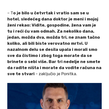
– T
o je bilo u četvrtak i vratio sam se u
hotel, sledećeg dana doktor je meni i mojoj
ženi rekao: Vidite, gospodine, žena vam je
tu i reći ću vam odmah. Za nekoliko dana,
jedan, možda dva, možda tri, ne znam tačno
koliko, ali bili biste verovatno mrtvi. U
nazalnom delu se desila upala i morali smo
sve da čistimo i zbog toga morate da se
brinete o sebi više. Bar tri nedelje ne smete
da radite ništa i morate da vodite računa na
sve te stvari
– zaključio je Ponitka.