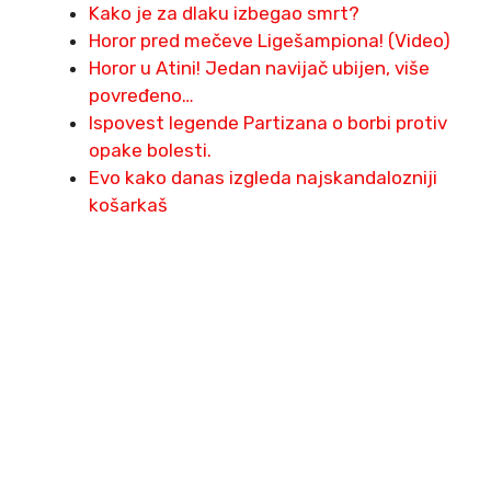
Kako je za dlaku izbegao smrt?
Horor pred mečeve Ligešampiona! (Video)
Horor u Atini! Jedan navijač ubijen, više
povređeno…
Ispovest legende Partizana o borbi protiv
opake bolesti.
Evo kako danas izgleda najskandalozniji
košarkaš