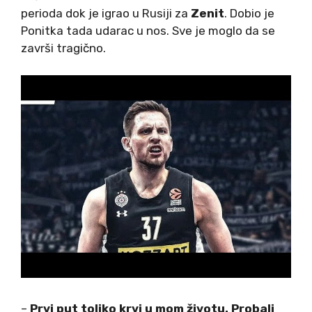
perioda dok je igrao u Rusiji za
Zenit
. Dobio je
Ponitka tada udarac u nos. Sve je moglo da se
završi tragično.
–
Prvi put toliko krvi u mom životu. Probali