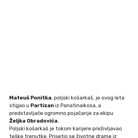
Mateuš Ponitka
, poljski košarkaš, je ovog leta
stigao u
Partizan
iz Panatinaikosa, a
predstavljaće ogromno pojačanje za ekipu
Željka Obradovića
.
Poljski košarkaš je tokom karijere preživljavao
teške trenutke. Prisetio se životne drame iz