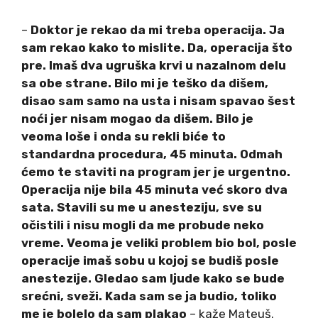
–
Doktor je rekao da mi treba operacija. Ja
sam rekao kako to mislite. Da, operacija što
pre. Imaš dva ugruška krvi u nazalnom delu
sa obe strane. Bilo mi je teško da dišem,
disao sam samo na usta i nisam spavao šest
noći jer nisam mogao da dišem. Bilo je
veoma loše i onda su rekli biće to
standardna procedura, 45 minuta. Odmah
ćemo te staviti na program jer je urgentno.
Operacija nije bila 45 minuta već skoro dva
sata. Stavili su me u anesteziju, sve su
očistili i nisu mogli da me probude neko
vreme. Veoma je veliki problem bio bol, posle
operacije imaš sobu u kojoj se budiš posle
anestezije. Gledao sam ljude kako se bude
srećni, sveži. Kada sam se ja budio, toliko
me je bolelo da sam plakao
– kaže Mateuš.