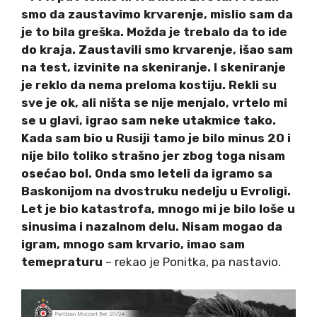
smo da zaustavimo krvarenje, mislio sam da
je to bila greška. Možda je trebalo da to ide
do kraja. Zaustavili smo krvarenje, išao sam
na test, izvinite na skeniranje. I skeniranje
je reklo da nema preloma kostiju. Rekli su
sve je ok, ali ništa se nije menjalo, vrtelo mi
se u glavi, igrao sam neke utakmice tako.
Kada sam bio u Rusiji tamo je bilo minus 20 i
nije bilo toliko strašno jer zbog toga nisam
osećao bol. Onda smo leteli da igramo sa
Baskonijom na dvostruku nedelju u Evroligi.
Let je bio katastrofa, mnogo mi je bilo loše u
sinusima i nazalnom delu. Nisam mogao da
igram, mnogo sam krvario, imao sam
temepraturu
– rekao je Ponitka, pa nastavio.