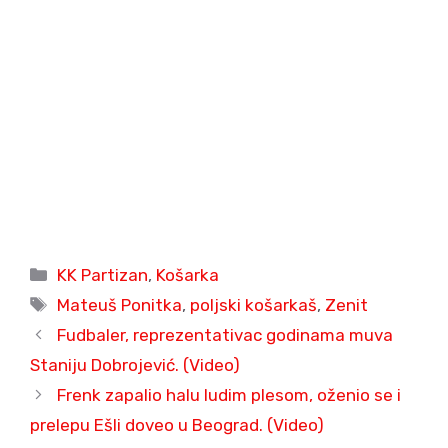
Categories
KK Partizan
,
Košarka
Tags
Mateuš Ponitka
,
poljski košarkaš
,
Zenit
Fudbaler, reprezentativac godinama muva
Staniju Dobrojević. (Video)
Frenk zapalio halu ludim plesom, oženio se i
prelepu Ešli doveo u Beograd. (Video)