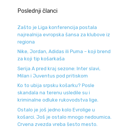
Poslednji članci
Zašto je Liga konferencija postala
najrealnija evropska šansa za klubove iz
regiona
Nike, Jordan, Adidas ili Puma – koji brend
za koji tip košarkaša
Serija A pred kraj sezone: Inter slavi,
Milan i Juventus pod pritiskom
Ko to ubija srpsku košarku? Posle
skandala na terenu usledile su i
kriminalne odluke rukovodstva lige.
Ostalo je još jedno kolo Evrolige u
košarci. Još je ostalo mnogo nedoumica.
Crvena zvezda vreba šesto mesto.