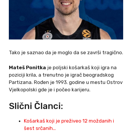
Tako je saznao da je moglo da se završi tragično.
Mateš Ponitka
je poljski košarkaš koji igra na
poziciji krila, a trenutno je igrač beogradskog
Partizana. Rođen je 1993. godine u mestu Ostrov
Vjelkopolski gde je i počeo karijeru.
Slični Članci:
Košarkaš koji je preživeo 12 moždanih i
šest srčanih…