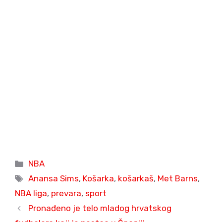
Categories
NBA
Tags
Anansa Sims
,
Košarka
,
košarkaš
,
Met Barns
,
NBA liga
,
prevara
,
sport
Pronađeno je telo mladog hrvatskog