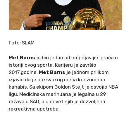
Foto: SLAM
Met Barns
je bio jedan od najprljavijih igrača u
istoriji ovog sporta. Karijeru je završio
2017.godine.
Met Barns
je jednom prilikom
izjavio da je pre svakog meča konzumirao
kanabis. Sa ekipom Goldon Stejt je osvojio NBA
ligu. Medicinska marihuana je legalna u 29
država u SAD, a u devet njih je dozvoljena i
rekreativna upotreba.