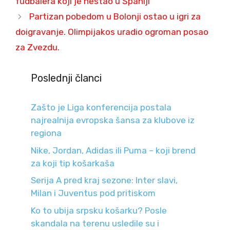
fudbalera koji je nestao u Španiji
Partizan pobedom u Bolonji ostao u igri za
doigravanje. Olimpijakos uradio ogroman posao
za Zvezdu.
Poslednji članci
Zašto je Liga konferencija postala
najrealnija evropska šansa za klubove iz
regiona
Nike, Jordan, Adidas ili Puma – koji brend
za koji tip košarkaša
Serija A pred kraj sezone: Inter slavi,
Milan i Juventus pod pritiskom
Ko to ubija srpsku košarku? Posle
skandala na terenu usledile su i