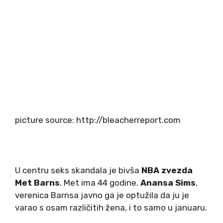
picture source: http://bleacherreport.com
U centru seks skandala je bivša
NBA zvezda
Met Barns
. Met ima 44 godine.
Anansa Sims
,
verenica Barnsa javno ga je optužila da ju je
varao s osam različitih žena, i to samo u januaru.