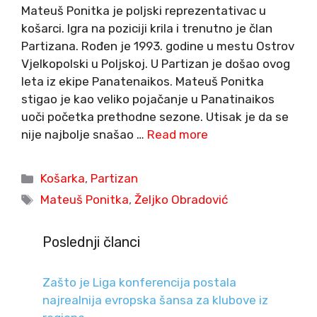
Mateuš Ponitka je poljski reprezentativac u
košarci. Igra na poziciji krila i trenutno je član
Partizana. Rođen je 1993. godine u mestu Ostrov
Vjelkopolski u Poljskoj. U Partizan je došao ovog
leta iz ekipe Panatenaikos. Mateuš Ponitka
stigao je kao veliko pojačanje u Panatinaikos
uoči početka prethodne sezone. Utisak je da se
nije najbolje snašao …
Read more
Categories
Košarka
,
Partizan
Tags
Mateuš Ponitka
,
Željko Obradović
Poslednji članci
Zašto je Liga konferencija postala
najrealnija evropska šansa za klubove iz