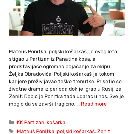
Mateuš Ponitka, poljski košarkaš, je ovog leta
stigao u Partizan iz Panatinaikosa, a
predstavljaće ogromno pojačanje za ekipu
Željka Obradovića. Poljski košarkaš je tokom
karijere preživljavao teške trenutke. Prisetio se
životne drame iz perioda dok je igrao u Rusiji za
Zenit. Dobio je Ponitka tada udarac u nos. Sve je
moglo da se završi tragično. …
Read more
Categories
KK Partizan
,
Košarka
Tags
Mateuš Ponitka
,
poljski košarkaš
,
Zenit