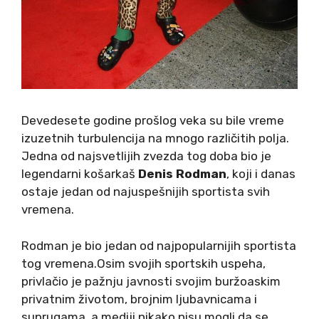
Devedesete godine prošlog veka su bile vreme
izuzetnih turbulencija na mnogo različitih polja.
Jedna od najsvetlijih zvezda tog doba bio je
legendarni košarkaš
Denis Rodman
, koji i danas
ostaje jedan od najuspešnijih sportista svih
vremena.
Rodman je bio jedan od najpopularnijih sportista
tog vremena.Osim svojih sportskih uspeha,
privlačio je pažnju javnosti svojim buržoaskim
privatnim životom, brojnim ljubavnicama i
suprugama, a mediji nikako nisu mogli da se