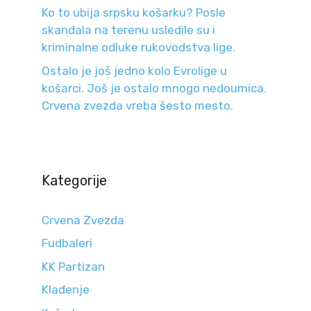
Ko to ubija srpsku košarku? Posle
skandala na terenu usledile su i
kriminalne odluke rukovodstva lige.
Ostalo je još jedno kolo Evrolige u
košarci. Još je ostalo mnogo nedoumica.
Crvena zvezda vreba šesto mesto.
Kategorije
Crvena Zvezda
Fudbaleri
KK Partizan
Klađenje