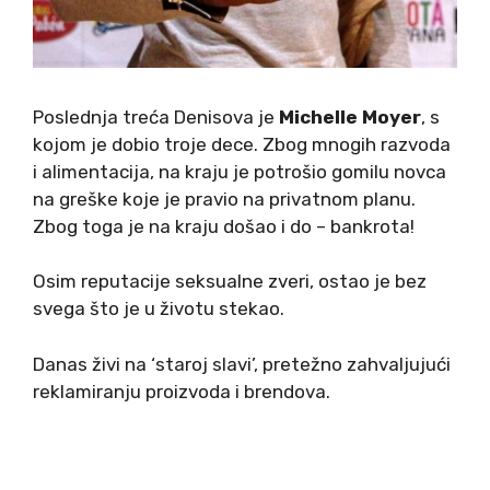
Poslednja treća Denisova je
Michelle Moyer
, s
kojom je dobio troje dece. Zbog mnogih razvoda
i alimentacija, na kraju je potrošio gomilu novca
na greške koje je pravio na privatnom planu.
Zbog toga je na kraju došao i do – bankrota!
Osim reputacije seksualne zveri, ostao je bez
svega što je u životu stekao.
Danas živi na ‘staroj slavi’, pretežno zahvaljujući
reklamiranju proizvoda i brendova.