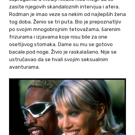
zasite njegovih skandaloznih intervjua i afera.
Rodman je imao veze sa nekim od najlepših žena
tog doba. Ženio se tri puta. Bio je prepoznatljiv
po svojim mnogobrojnim tetovažama, šarenim
frizurama i izjavama koje nisu bile za one
osetljivog stomaka. Dame su mu se gotovo
bacale pod noge. Živio je raskalašeno. Nije se
ustručavao da se hvali svojim seksualnim
avanturama.