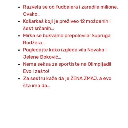
Razvela se od fudbalera i zaradila milione.
Ovako…
Košarkaš koji je preživeo 12 moždanih i
šest srčanih…
Mirka se bukvalno prepolovila! Supruga
Rodžera…
Pogledajte kako izgleda vila Novaka i
Jelene Đoković…
Nema seksa za sportiste na Olimpijadi!
Evo i zašto!
Za sestru kaže da je ŽENA ZMAJ, a evo
šta ima da…