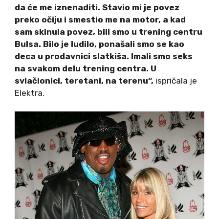
da će me iznenaditi. Stavio mi je povez
preko očiju i smestio me na motor, a kad
sam skinula povez, bili smo u trening centru
Bulsa. Bilo je ludilo, ponašali smo se kao
deca u prodavnici slatkiša. Imali smo seks
na svakom delu trening centra. U
svlačionici, teretani, na terenu“,
ispričala je
Elektra.