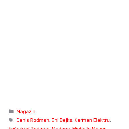
Categories
Magazin
Tags
Denis Rodman
,
Eni Bejks
,
Karmen Elektru
,
košarkaš Rodman
,
Madona
,
Michelle Moyer