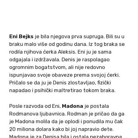
Eni Bejks
je bila njegova prva supruga. Bili su u
braku malo više od godinu dana. Iz tog braka se
rodila njihova ćerka Aleksis. Eni ju je sama
odgajala i izdržavala. Denis je raspolagao
ogromnim bogatstvom, ali nije redovno
ispunjavao svoje obaveze prema svojoj ćerki.
Pričalo se da ju je Denis zlostavljao, fizički
napadao i psihički maltretirao tokom braka.
Posle razvoda od Eni,
Madona
je postala
Rodmanova ljubavnica. Rodman je pričao da ga
je Madona molila da je oplodi i ponudila mu čak
20 miliona dolara kako bi joj napravio dete.
Madona je za Denisa bila i ostala nezaboravna