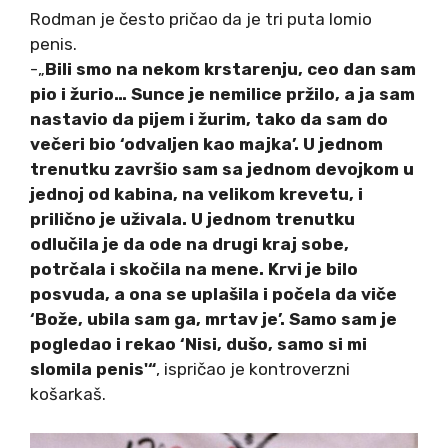
Rodman je često pričao da je tri puta lomio
penis.
-„
Bili smo na nekom krstarenju, ceo dan sam
pio i žurio… Sunce je nemilice pržilo, a ja sam
nastavio da pijem i žurim, tako da sam do
večeri bio ‘odvaljen kao majka’. U jednom
trenutku završio sam sa jednom devojkom u
jednoj od kabina, na velikom krevetu, i
prilično je uživala. U jednom trenutku
odlučila je da ode na drugi kraj sobe,
potrčala i skočila na mene. Krvi je bilo
posvuda, a ona se uplašila i počela da viče
‘Bože, ubila sam ga, mrtav je’. Samo sam je
pogledao i rekao ‘Nisi, dušo, samo si mi
slomila penis'“
, ispričao je kontroverzni
košarkaš.