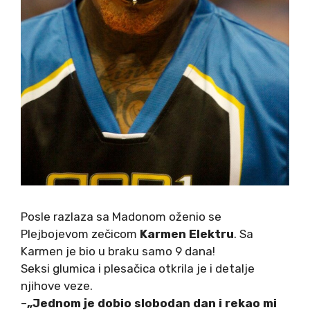
Posle razlaza sa Madonom oženio se
Plejbojevom zečicom
Karmen Elektru
. Sa
Karmen je bio u braku samo 9 dana!
Seksi glumica i plesačica otkrila je i detalje
njihove veze.
–
„Jednom je dobio slobodan dan i rekao mi