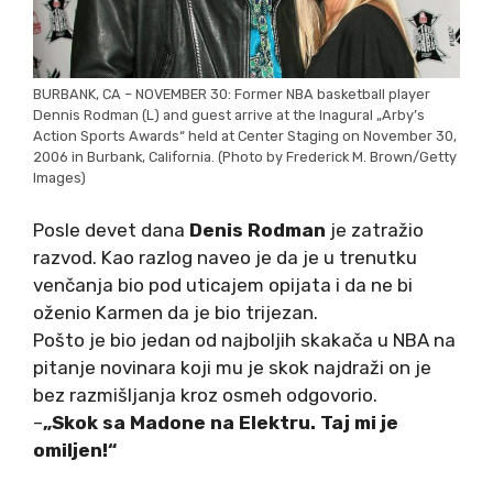
BURBANK, CA – NOVEMBER 30: Former NBA basketball player
Dennis Rodman (L) and guest arrive at the Inagural „Arby’s
Action Sports Awards“ held at Center Staging on November 30,
2006 in Burbank, California. (Photo by Frederick M. Brown/Getty
Images)
Posle devet dana
Denis Rodman
je zatražio
razvod. Kao razlog naveo je da je u trenutku
venčanja bio pod uticajem opijata i da ne bi
oženio Karmen da je bio trijezan.
Pošto je bio jedan od najboljih skakača u NBA na
pitanje novinara koji mu je skok najdraži on je
bez razmišljanja kroz osmeh odgovorio.
–
„Skok sa Madone na Elektru. Taj mi je
omiljen!“