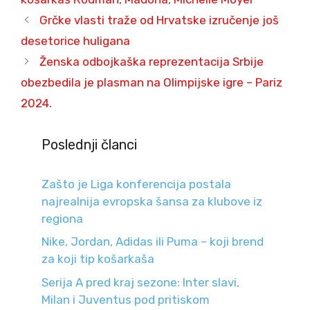
Grčke vlasti traže od Hrvatske izručenje još
desetorice huligana
Ženska odbojkaška reprezentacija Srbije
obezbedila je plasman na Olimpijske igre – Pariz
2024.
Poslednji članci
Zašto je Liga konferencija postala
najrealnija evropska šansa za klubove iz
regiona
Nike, Jordan, Adidas ili Puma – koji brend
za koji tip košarkaša
Serija A pred kraj sezone: Inter slavi,
Milan i Juventus pod pritiskom