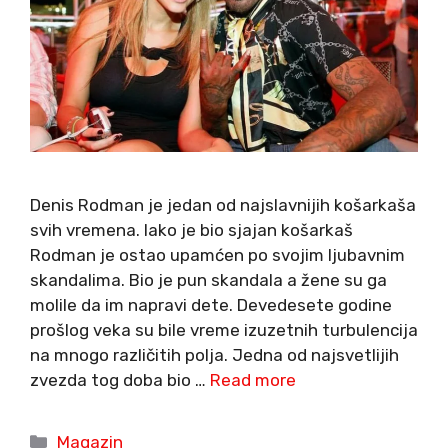
Denis Rodman je jedan od najslavnijih košarkaša
svih vremena. Iako je bio sjajan košarkaš
Rodman je ostao upamćen po svojim ljubavnim
skandalima. Bio je pun skandala a žene su ga
molile da im napravi dete. Devedesete godine
prošlog veka su bile vreme izuzetnih turbulencija
na mnogo različitih polja. Jedna od najsvetlijih
zvezda tog doba bio …
Read more
Categories
Magazin