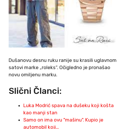
Dušanovu desnu ruku ranije su krasili uglavnom
satovi marke „roleks“. Očigledno je pronašao
novu omiljenu marku.
Slični Članci:
Luka Modrić spava na dušeku koji košta
kao manji stan
Samo on ima ovu "mašinu". Kupio je
automobil koji…