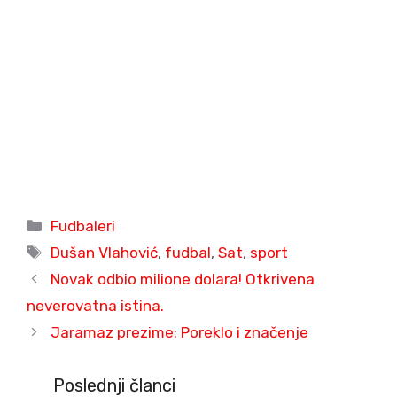
Categories
Fudbaleri
Tags
Dušan Vlahović
,
fudbal
,
Sat
,
sport
Novak odbio milione dolara! Otkrivena
neverovatna istina.
Jaramaz prezime: Poreklo i značenje
Poslednji članci