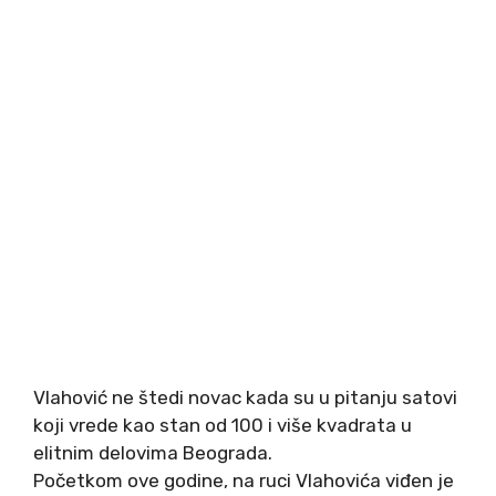
Vlahović ne štedi novac kada su u pitanju satovi
koji vrede kao stan od 100 i više kvadrata u
elitnim delovima Beograda.
Početkom ove godine, na ruci Vlahovića viđen je