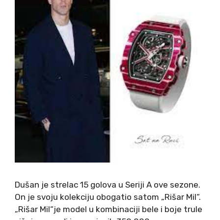
Dušan je strelac 15 golova u Seriji A ove sezone.
On je svoju kolekciju obogatio satom „Rišar Mil“.
„Rišar Mil“je model u kombinaciji bele i boje trule