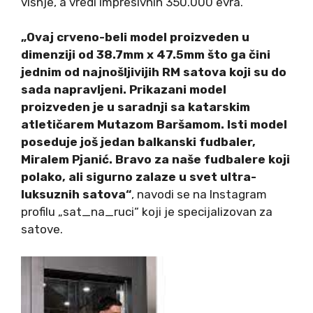
višnje, a vredi impresivnih 350.000 evra.
„Ovaj crveno-beli model proizveden u
dimenziji od 38.7mm x 47.5mm što ga čini
jednim od najnošljivijih RM satova koji su do
sada napravljeni. Prikazani model
proizveden je u saradnji sa katarskim
atletičarem Mutazom Baršamom. Isti model
poseduje još jedan balkanski fudbaler,
Miralem Pjanić. Bravo za naše fudbalere koji
polako, ali sigurno zalaze u svet ultra-
luksuznih satova“
, navodi se na Instagram
profilu „sat_na_ruci“ koji je specijalizovan za
satove.