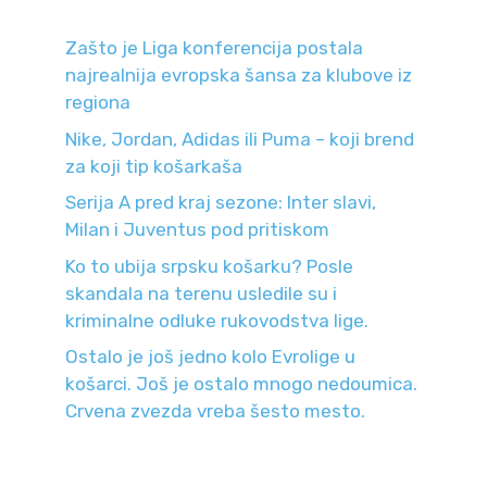
Zašto je Liga konferencija postala
najrealnija evropska šansa za klubove iz
regiona
Nike, Jordan, Adidas ili Puma – koji brend
za koji tip košarkaša
Serija A pred kraj sezone: Inter slavi,
Milan i Juventus pod pritiskom
Ko to ubija srpsku košarku? Posle
skandala na terenu usledile su i
kriminalne odluke rukovodstva lige.
Ostalo je još jedno kolo Evrolige u
košarci. Još je ostalo mnogo nedoumica.
Crvena zvezda vreba šesto mesto.