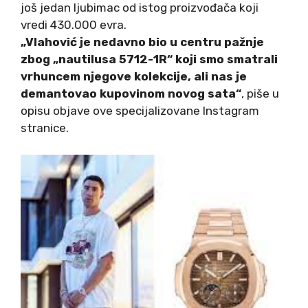
još jedan ljubimac od istog proizvođača koji
vredi 430.000 evra.
„Vlahović je nedavno bio u centru pažnje
zbog „nautilusa 5712-1R“ koji smo smatrali
vrhuncem njegove kolekcije, ali nas je
demantovao kupovinom novog sata“
, piše u
opisu objave ove specijalizovane Instagram
stranice.