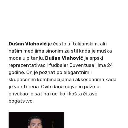
Dušan Vlahović
je često u italijanskim, ali i
našim medijima sinonim za stil kada je muška
moda u pitanju.
Dušan Vlahović
je srpski
reprezentativac i fudbaler Juventusa i ima 24
godine. On je poznat po elegantnim i
skupocenim kombinacijama i aksesoarima kada
je van terena. Ovih dana najveću pažnju
privukao je sat na ruci koji košta čitavo
bogatstvo.