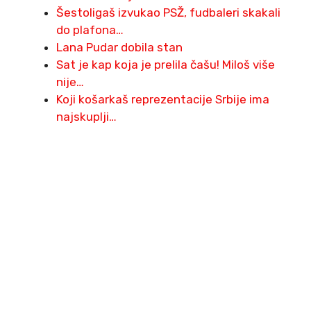
Šestoligaš izvukao PSŽ, fudbaleri skakali
do plafona…
Lana Pudar dobila stan
Sat je kap koja je prelila čašu! Miloš više
nije…
Koji košarkaš reprezentacije Srbije ima
najskuplji…