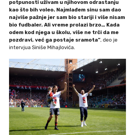
potpunosti uživam u njihovom odrastanju
kao što bih voleo. Najmlađem sinu sam dao
najviše pažnje jer sam bio stariji i više nisam
bio fudbaler. Ali vreme prolazi brzo… Kada
odem kod njega u školu, više ne trči da me
pozdravi, već ga postaje sramota”
, deo je
intervjua Siniše Mihajlovića.