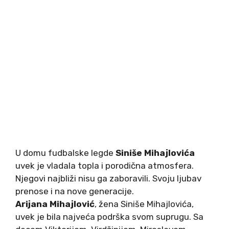
U domu fudbalske legde
Siniše Mihajlovića
uvek je vladala topla i porodična atmosfera.
Njegovi najbliži nisu ga zaboravili. Svoju ljubav
prenose i na nove generacije.
Arijana Mihajlović
, žena Siniše Mihajlovića,
uvek je bila najveća podrška svom suprugu. Sa