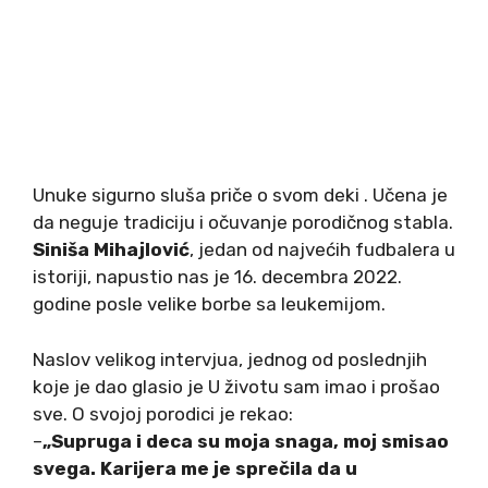
Unuke sigurno sluša priče o svom deki . Učena je
da neguje tradiciju i očuvanje porodičnog stabla.
Siniša Mihajlović
, jedan od najvećih fudbalera u
istoriji, napustio nas je 16. decembra 2022.
godine posle velike borbe sa leukemijom.
Naslov velikog intervjua, jednog od poslednjih
koje je dao glasio je U životu sam imao i prošao
sve. O svojoj porodici je rekao:
–
„Supruga i deca su moja snaga, moj smisao
svega. Karijera me je sprečila da u