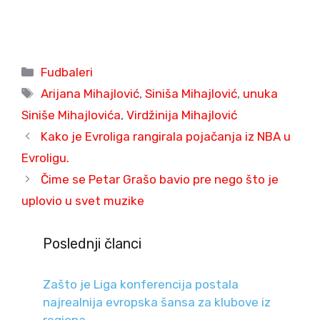
Categories
Fudbaleri
Tags
Arijana Mihajlović
,
Siniša Mihajlović
,
unuka
Siniše Mihajlovića
,
Virdžinija Mihajlović
Kako je Evroliga rangirala pojačanja iz NBA u
Evroligu.
Čime se Petar Grašo bavio pre nego što je
uplovio u svet muzike
Poslednji članci
Zašto je Liga konferencija postala
najrealnija evropska šansa za klubove iz