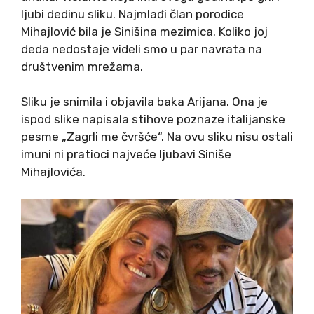
ljubi dedinu sliku. Najmlađi član porodice
Mihajlović bila je Sinišina mezimica. Koliko joj
deda nedostaje videli smo u par navrata na
društvenim mrežama.
Sliku je snimila i objavila baka Arijana. Ona je
ispod slike napisala stihove poznaze italijanske
pesme „Zagrli me čvršće“. Na ovu sliku nisu ostali
imuni ni pratioci najveće ljubavi Siniše
Mihajlovića.