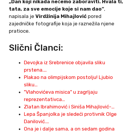
„Dan koji nikada nećemo zaboraviti. Hvala ti,
tata, za sve emocije koje si nam dao“
,
napisala je
Virdžinija Mihajlović
pored
zajedničke fotografije koja je raznežila njene
pratioce.
Slični Članci:
Devojka iz Srebrenice objavila sliku
prstena.…
Plakao na olimpijskom postolju! Ljubio
sliku…
"Vlahovićeva misica" u zagrljaju
reprezentativca…
Zlatan Ibrahimović i Siniša Mihajlović-…
Lepa Španjolka je sledeći protivnik Olge
Danilović.…
Ona je i dalje sama, a on sedam godina