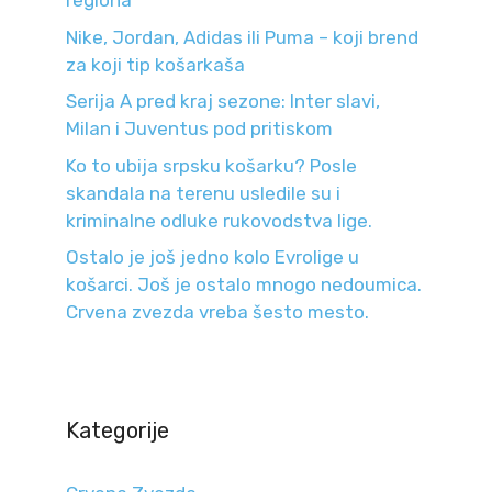
regiona
Nike, Jordan, Adidas ili Puma – koji brend
za koji tip košarkaša
Serija A pred kraj sezone: Inter slavi,
Milan i Juventus pod pritiskom
Ko to ubija srpsku košarku? Posle
skandala na terenu usledile su i
kriminalne odluke rukovodstva lige.
Ostalo je još jedno kolo Evrolige u
košarci. Još je ostalo mnogo nedoumica.
Crvena zvezda vreba šesto mesto.
Kategorije