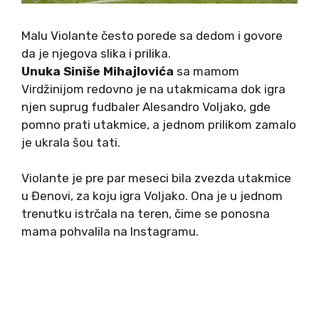
Malu Violante često porede sa dedom i govore
da je njegova slika i prilika.
Unuka Siniše Mihajlovića
sa mamom
Virdžinijom redovno je na utakmicama dok igra
njen suprug fudbaler Alesandro Voljako, gde
pomno prati utakmice, a jednom prilikom zamalo
je ukrala šou tati.
Violante je pre par meseci bila zvezda utakmice
u Đenovi, za koju igra Voljako. Ona je u jednom
trenutku istrčala na teren, čime se ponosna
mama pohvalila na Instagramu.