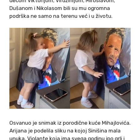
decom Viktorijom, Virdžinijom, Miroslavom,
Dušanom i Nikolasom bili su mu ogromna
podrška ne samo na terenu već i u životu.
Osvanuo je snimak iz porodične kuće Mihajlovića.
Arijana je podelila sliku na kojoj Sinišina mala
unuka, Violante koja ima svega godinu ipo grli i