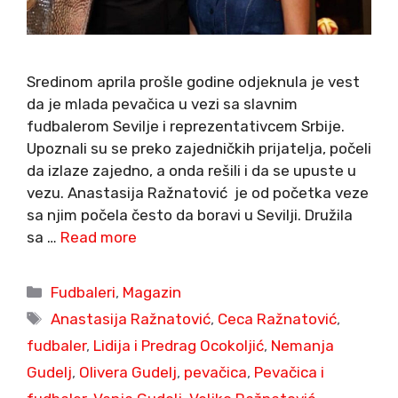
Sredinom aprila prošle godine odjeknula je vest
da je mlada pevačica u vezi sa slavnim
fudbalerom Sevilje i reprezentativcem Srbije.
Upoznali su se preko zajedničkih prijatelja, počeli
da izlaze zajedno, a onda rešili i da se upuste u
vezu. Anastasija Ražnatović je od početka veze
sa njim počela često da boravi u Sevilji. Družila
sa …
Read more
Categories
Fudbaleri
,
Magazin
Tags
Anastasija Ražnatović
,
Ceca Ražnatović
,
fudbaler
,
Lidija i Predrag Ocokoljić
,
Nemanja
Gudelj
,
Olivera Gudelj
,
pevačica
,
Pevačica i