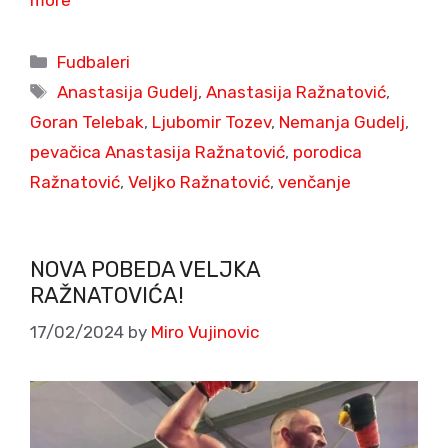
Categories
Fudbaleri
Tags
Anastasija Gudelj
,
Anastasija Ražnatović
,
Goran Telebak
,
Ljubomir Tozev
,
Nemanja Gudelj
,
pevačica Anastasija Ražnatović
,
porodica
Ražnatović
,
Veljko Ražnatović
,
venčanje
NOVA POBEDA VELJKA
RAŽNATOVIĆA!
17/02/2024
by
Miro Vujinovic