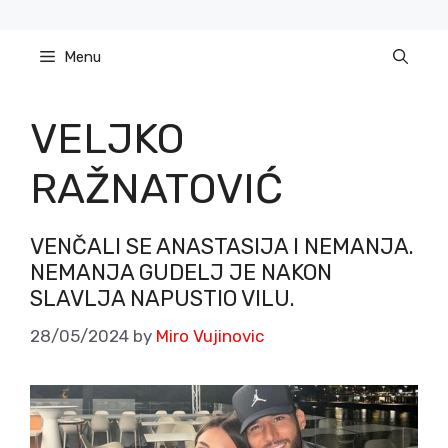
Skip
to
Menu
content
VELJKO
RAŽNATOVIĆ
VENČALI SE ANASTASIJA I NEMANJA.
NEMANJA GUDELJ JE NAKON
SLAVLJA NAPUSTIO VILU.
28/05/2024
by
Miro Vujinovic