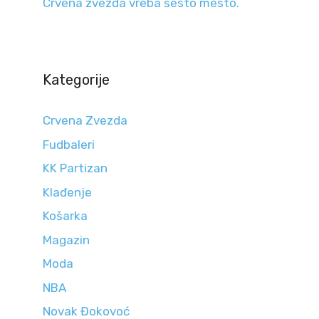
Crvena zvezda vreba šesto mesto.
Kategorije
Crvena Zvezda
Fudbaleri
KK Partizan
Klađenje
Košarka
Magazin
Moda
NBA
Novak Đokovoć