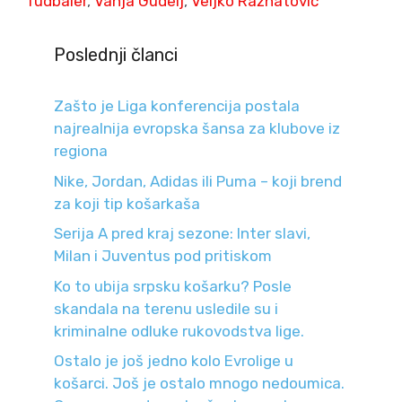
fudbaler
,
Vanja Gudelj
,
Veljko Ražnatović
Poslednji članci
Zašto je Liga konferencija postala
najrealnija evropska šansa za klubove iz
regiona
Nike, Jordan, Adidas ili Puma – koji brend
za koji tip košarkaša
Serija A pred kraj sezone: Inter slavi,
Milan i Juventus pod pritiskom
Ko to ubija srpsku košarku? Posle
skandala na terenu usledile su i
kriminalne odluke rukovodstva lige.
Ostalo je još jedno kolo Evrolige u
košarci. Još je ostalo mnogo nedoumica.