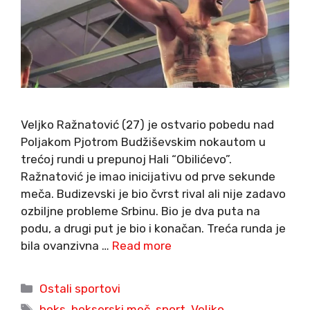
Veljko Ražnatović (27) je ostvario pobedu nad
Poljakom Pjotrom Budžiševskim nokautom u
trećoj rundi u prepunoj Hali “Obilićevo”.
Ražnatović je imao inicijativu od prve sekunde
meča. Budizevski je bio čvrst rival ali nije zadavo
ozbiljne probleme Srbinu. Bio je dva puta na
podu, a drugi put je bio i konačan. Treća runda je
bila ovanzivna …
Read more
Categories
Ostali sportovi
Tags
boks
,
bokserski meč
,
sport
,
Veljko