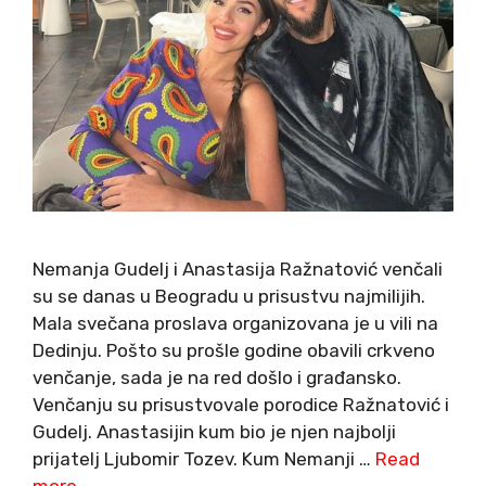
Nemanja Gudelj i Anastasija Ražnatović venčali
su se danas u Beogradu u prisustvu najmilijih.
Mala svečana proslava organizovana je u vili na
Dedinju. Pošto su prošle godine obavili crkveno
venčanje, sada je na red došlo i građansko.
Venčanju su prisustvovale porodice Ražnatović i
Gudelj. Anastasijin kum bio je njen najbolji
prijatelj Ljubomir Tozev. Kum Nemanji …
Read
more