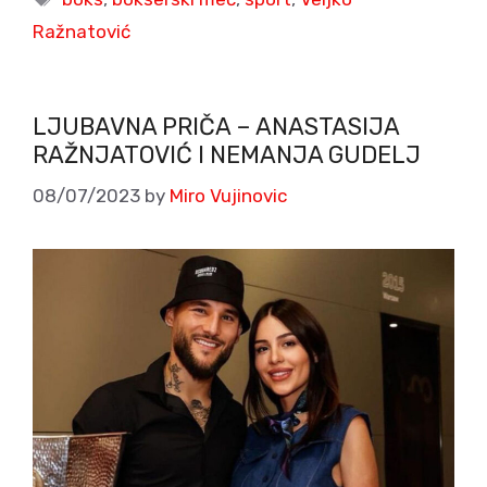
Ražnatović
LJUBAVNA PRIČA – ANASTASIJA
RAŽNJATOVIĆ I NEMANJA GUDELJ
08/07/2023
by
Miro Vujinovic