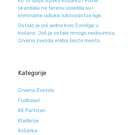
Ko to ubija srpsku košarku? Posle
skandala na terenu usledile su i
kriminalne odluke rukovodstva lige.
Ostalo je još jedno kolo Evrolige u
košarci. Još je ostalo mnogo nedoumica.
Crvena zvezda vreba šesto mesto.
Kategorije
Crvena Zvezda
Fudbaleri
KK Partizan
Klađenje
Košarka