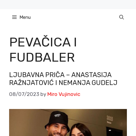
Skip
to
Menu
content
PEVAČICA I
FUDBALER
LJUBAVNA PRIČA – ANASTASIJA
RAŽNJATOVIĆ I NEMANJA GUDELJ
08/07/2023
by
Miro Vujinovic