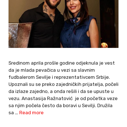
Sredinom aprila prošle godine odjeknula je vest
da je mlada pevačica u vezi sa slavnim
fudbalerom Sevilje i reprezentativcem Srbije.
Upoznali su se preko zajedničkih prijatelja, počeli
da izlaze zajedno, a onda rešili i da se upuste u
vezu. Anastasija Ražnatović je od početka veze
sa njim počela često da boravi u Sevilji. Družila
sa …
Read more