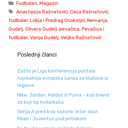
Categories
Fudbaleri
,
Magazin
Tags
Anastasija Ražnatović
,
Ceca Ražnatović
,
fudbaler
,
Lidija i Predrag Ocokoljić
,
Nemanja
Gudelj
,
Olivera Gudelj
,
pevačica
,
Pevačica i
fudbaler
,
Vanja Gudelj
,
Veljko Ražnatović
Poslednji članci
Zašto je Liga konferencija postala
najrealnija evropska šansa za klubove iz
regiona
Nike, Jordan, Adidas ili Puma – koji brend
za koji tip košarkaša
Serija A pred kraj sezone: Inter slavi,
Milan i Juventus pod pritiskom