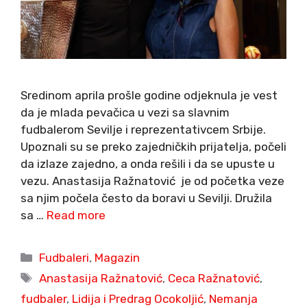
Sredinom aprila prošle godine odjeknula je vest
da je mlada pevačica u vezi sa slavnim
fudbalerom Sevilje i reprezentativcem Srbije.
Upoznali su se preko zajedničkih prijatelja, počeli
da izlaze zajedno, a onda rešili i da se upuste u
vezu. Anastasija Ražnatović je od početka veze
sa njim počela često da boravi u Sevilji. Družila
sa …
Read more
Categories
Fudbaleri
,
Magazin
Tags
Anastasija Ražnatović
,
Ceca Ražnatović
,
fudbaler
,
Lidija i Predrag Ocokoljić
,
Nemanja