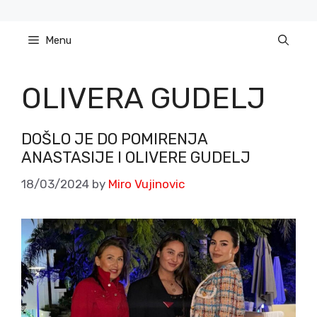
Skip
to
Menu
content
OLIVERA GUDELJ
DOŠLO JE DO POMIRENJA
ANASTASIJE I OLIVERE GUDELJ
18/03/2024
by
Miro Vujinovic