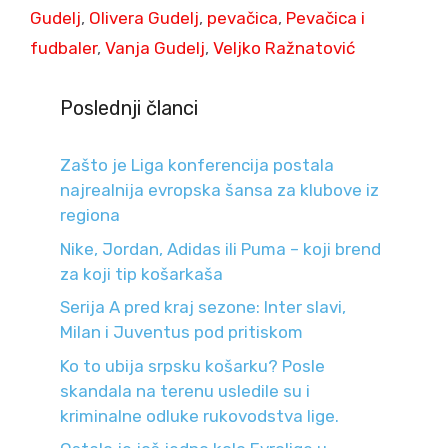
Gudelj
,
Olivera Gudelj
,
pevačica
,
Pevačica i
fudbaler
,
Vanja Gudelj
,
Veljko Ražnatović
Poslednji članci
Zašto je Liga konferencija postala
najrealnija evropska šansa za klubove iz
regiona
Nike, Jordan, Adidas ili Puma – koji brend
za koji tip košarkaša
Serija A pred kraj sezone: Inter slavi,
Milan i Juventus pod pritiskom
Ko to ubija srpsku košarku? Posle
skandala na terenu usledile su i
kriminalne odluke rukovodstva lige.