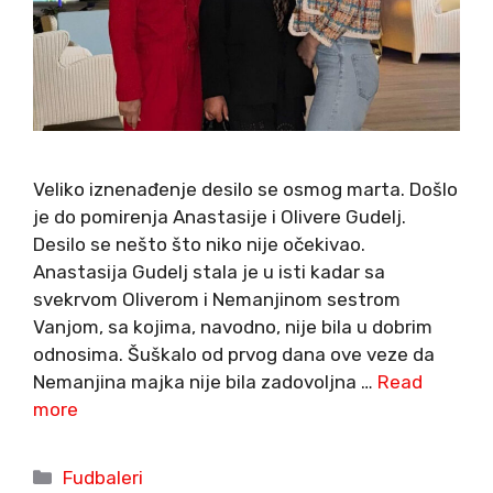
Veliko iznenađenje desilo se osmog marta. Došlo
je do pomirenja Anastasije i Olivere Gudelj.
Desilo se nešto što niko nije očekivao.
Anastasija Gudelj stala je u isti kadar sa
svekrvom Oliverom i Nemanjinom sestrom
Vanjom, sa kojima, navodno, nije bila u dobrim
odnosima. Šuškalo od prvog dana ove veze da
Nemanjina majka nije bila zadovoljna …
Read
more
Categories
Fudbaleri