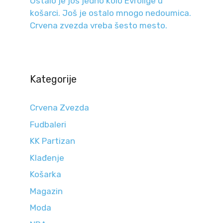
Ostalo je još jedno kolo Evrolige u
košarci. Još je ostalo mnogo nedoumica.
Crvena zvezda vreba šesto mesto.
Kategorije
Crvena Zvezda
Fudbaleri
KK Partizan
Klađenje
Košarka
Magazin
Moda