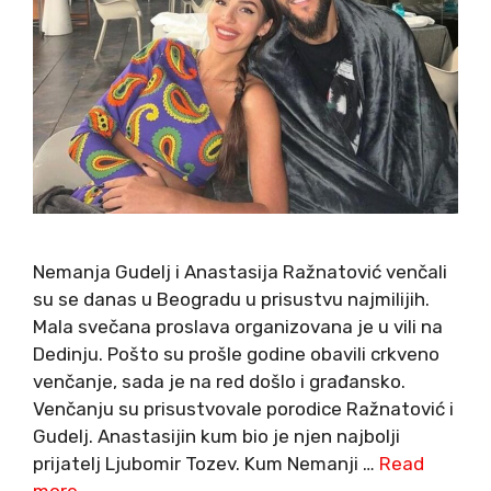
Nemanja Gudelj i Anastasija Ražnatović venčali
su se danas u Beogradu u prisustvu najmilijih.
Mala svečana proslava organizovana je u vili na
Dedinju. Pošto su prošle godine obavili crkveno
venčanje, sada je na red došlo i građansko.
Venčanju su prisustvovale porodice Ražnatović i
Gudelj. Anastasijin kum bio je njen najbolji
prijatelj Ljubomir Tozev. Kum Nemanji …
Read
more