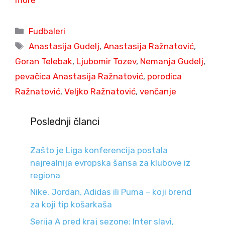
Categories
Fudbaleri
Tags
Anastasija Gudelj
,
Anastasija Ražnatović
,
Goran Telebak
,
Ljubomir Tozev
,
Nemanja Gudelj
,
pevačica Anastasija Ražnatović
,
porodica
Ražnatović
,
Veljko Ražnatović
,
venčanje
Poslednji članci
Zašto je Liga konferencija postala
najrealnija evropska šansa za klubove iz
regiona
Nike, Jordan, Adidas ili Puma – koji brend
za koji tip košarkaša
Serija A pred kraj sezone: Inter slavi,