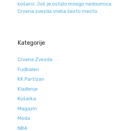
košarci. Još je ostalo mnogo nedoumica.
Crvena zvezda vreba šesto mesto.
Kategorije
Crvena Zvezda
Fudbaleri
KK Partizan
Klađenje
Košarka
Magazin
Moda
NBA