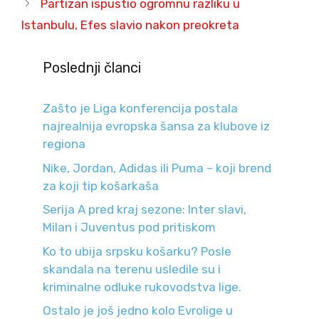
Partizan ispustio ogromnu razliku u
Istanbulu, Efes slavio nakon preokreta
Poslednji članci
Zašto je Liga konferencija postala
najrealnija evropska šansa za klubove iz
regiona
Nike, Jordan, Adidas ili Puma – koji brend
za koji tip košarkaša
Serija A pred kraj sezone: Inter slavi,
Milan i Juventus pod pritiskom
Ko to ubija srpsku košarku? Posle
skandala na terenu usledile su i
kriminalne odluke rukovodstva lige.
Ostalo je još jedno kolo Evrolige u