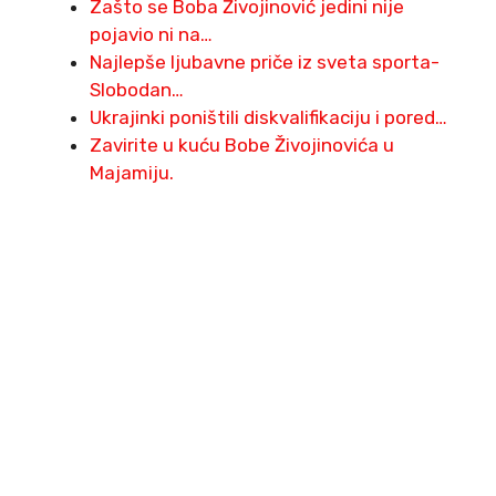
Zašto se Boba Živojinović jedini nije
pojavio ni na…
Najlepše ljubavne priče iz sveta sporta-
Slobodan…
Ukrajinki poništili diskvalifikaciju i pored…
Zavirite u kuću Bobe Živojinovića u
Majamiju.