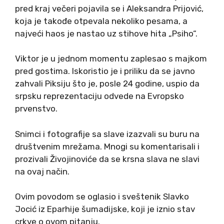
pred kraj večeri pojavila se i Aleksandra Prijović,
koja je takođe otpevala nekoliko pesama, a
najveći haos je nastao uz stihove hita „Psiho“.
Viktor je u jednom momentu zaplesao s majkom
pred gostima. Iskoristio je i priliku da se javno
zahvali Piksiju što je, posle 24 godine, uspio da
srpsku reprezentaciju odvede na Еvropsko
prvenstvo.
Snimci i fotografije sa slave izazvali su buru na
društvenim mrežama. Mnogi su komentarisali i
prozivali Živojinoviće da se krsna slava ne slavi
na ovaj način.
Ovim povodom se oglasio i sveštenik Slavko
Jocić iz Еparhije šumadijske, koji je iznio stav
crkve o ovom pitanju.