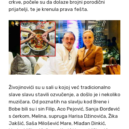
crkve, počele su da dolaze brojni porodični
prijatelji, te je krenula prava fešta.
Živojinovići su u sali u kojoj već tradicionalno
slave slavu stavili ozvučenje, a došlo je i nekoliko
muzičara. Od poznatih na slavlju kod Brene i
Bobe bili su i sin Filip, Aco Pejović, Sanja Đorđević
s ćerkom, Melina, supruga Harisa Džinovića, Žika
Jakšić, Saša Milošević Mare, Mlađan Dinkić,