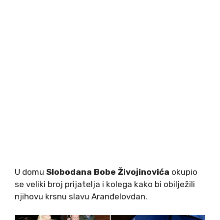
U domu
Slobodana Bobe Živojinovića
okupio
se veliki broj prijatelja i kolega kako bi obilježili
njihovu krsnu slavu Aranđelovdan.