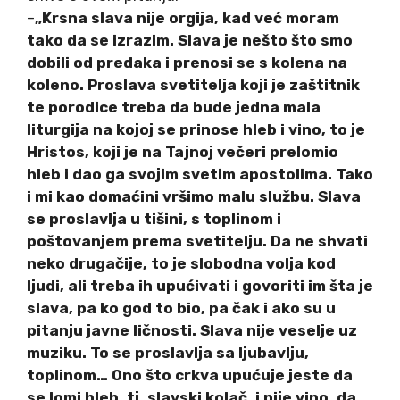
–
„Krsna slava nije orgija, kad već moram
tako da se izrazim. Slava je nešto što smo
dobili od predaka i prenosi se s kolena na
koleno. Proslava svetitelja koji je zaštitnik
te porodice treba da bude jedna mala
liturgija na kojoj se prinose hleb i vino, to je
Hristos, koji je na Tajnoj večeri prelomio
hleb i dao ga svojim svetim apostolima. Tako
i mi kao domaćini vršimo malu službu. Slava
se proslavlja u tišini, s toplinom i
poštovanjem prema svetitelju. Da ne shvati
neko drugačije, to je slobodna volja kod
ljudi, ali treba ih upućivati i govoriti im šta je
slava, pa ko god to bio, pa čak i ako su u
pitanju javne ličnosti. Slava nije veselje uz
muziku. To se proslavlja sa ljubavlju,
toplinom… Ono što crkva upućuje jeste da
se lomi hleb, tj. slavski kolač, i pije vino, da