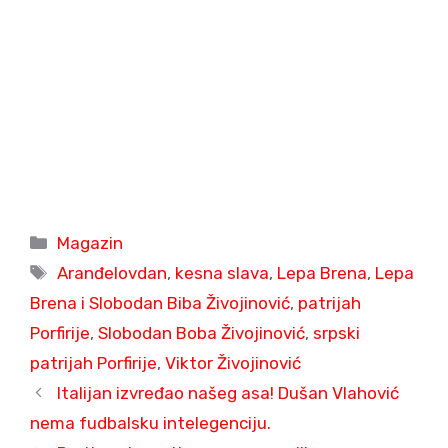
Categories
Magazin
Tags
Aranđelovdan
,
kesna slava
,
Lepa Brena
,
Lepa
Brena i Slobodan Biba Živojinović
,
patrijah
Porfirije
,
Slobodan Boba Živojinović
,
srpski
patrijah Porfirije
,
Viktor Živojinović
Italijan izvređao našeg asa! Dušan Vlahović
nema fudbalsku intelegenciju.