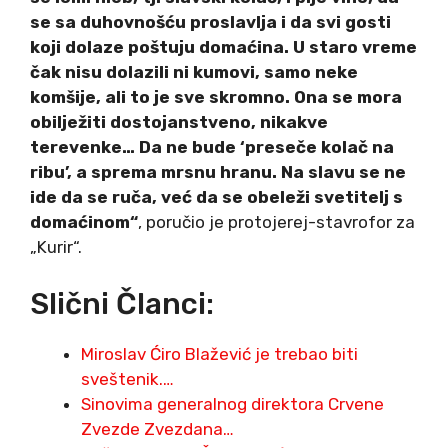
se sa duhovnošću proslavlja i da svi gosti
koji dolaze poštuju domaćina. U staro vreme
čak nisu dolazili ni kumovi, samo neke
komšije, ali to je sve skromno. Ona se mora
obilježiti dostojanstveno, nikakve
terevenke… Da ne bude ‘preseče kolač na
ribu’, a sprema mrsnu hranu. Na slavu se ne
ide da se ruča, već da se obeleži svetitelj s
domaćinom“
, poručio je protojerej-stavrofor za
„Kurir“.
Slični Članci:
Miroslav Ćiro Blažević je trebao biti
sveštenik.…
Sinovima generalnog direktora Crvene
Zvezde Zvezdana…