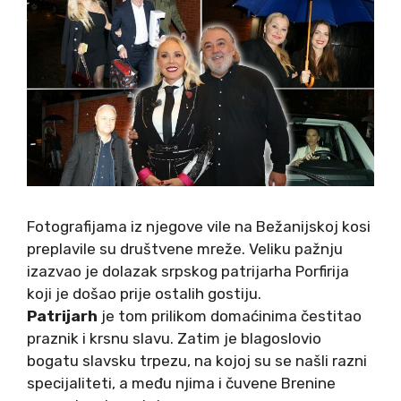
Fotografijama iz njegove vile na Bežanijskoj kosi
preplavile su društvene mreže. Veliku pažnju
izazvao je dolazak srpskog patrijarha Porfirija
koji je došao prije ostalih gostiju.
Patrijarh
je tom prilikom domaćinima čestitao
praznik i krsnu slavu. Zatim je blagoslovio
bogatu slavsku trpezu, na kojoj su se našli razni
specijaliteti, a među njima i čuvene Brenine