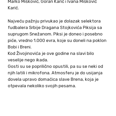
Marko Mišković, Goran Karić i Ivana Mišković
Karić.
Najveću pažnju privukao je dolazak selektora
fudbalera Srbije Dragana Stojkovića Piksija sa
suprugom Snežanom. Piksi je doneo i posebno
piće, vredno 1.000 evra, koje su doneli na poklon
Bobi i Breni.
Kod Živojinovića je ove godine na slavi bilo
veselije nego ikada.
Gosti su se poprilično opustili, pa su se neki od
njih latili i mikrofona. Atmosferu je do usijanja
dovela upravo domaćica slave Brena, koja je
otpevala nekoliko svojih pesama.