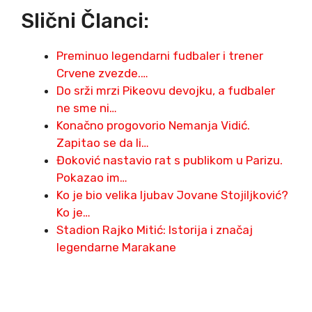
Slični Članci:
Preminuo legendarni fudbaler i trener
Crvene zvezde.…
Do srži mrzi Pikeovu devojku, a fudbaler
ne sme ni…
Konačno progovorio Nemanja Vidić.
Zapitao se da li…
Đoković nastavio rat s publikom u Parizu.
Pokazao im…
Ko je bio velika ljubav Jovane Stojiljković?
Ko je…
Stadion Rajko Mitić: Istorija i značaj
legendarne Marakane