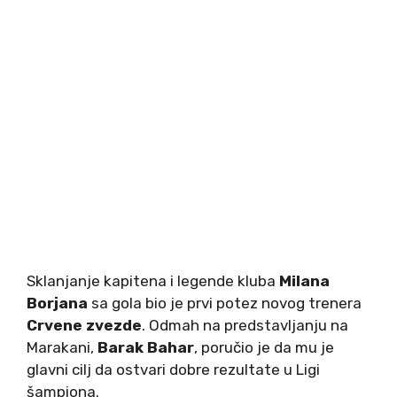
Sklanjanje kapitena i legende kluba
Milana
Borjana
sa gola bio je prvi potez novog trenera
Crvene zvezde
. Odmah na predstavljanju na
Marakani,
Barak Bahar
, poručio je da mu je
glavni cilj da ostvari dobre rezultate u Ligi
šampiona.