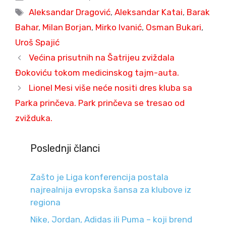
Tags
Aleksandar Dragović
,
Aleksandar Katai
,
Barak
Bahar
,
Milan Borjan
,
Mirko Ivanić
,
Osman Bukari
,
Uroš Spajić
Većina prisutnih na Šatrijeu zviždala
Đokoviću tokom medicinskog tajm-auta.
Lionel Mesi više neće nositi dres kluba sa
Parka prinčeva. Park prinčeva se tresao od
zvižduka.
Poslednji članci
Zašto je Liga konferencija postala
najrealnija evropska šansa za klubove iz
regiona
Nike, Jordan, Adidas ili Puma – koji brend