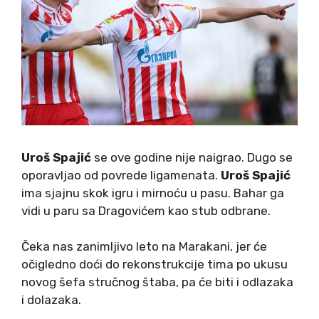
Uroš Spajić
se ove godine nije naigrao. Dugo se
oporavljao od povrede ligamenata.
Uroš Spajić
ima sjajnu skok igru i mirnoću u pasu. Bahar ga
vidi u paru sa Dragovićem kao stub odbrane.
Čeka nas zanimljivo leto na Marakani, jer će
očigledno doći do rekonstrukcije tima po ukusu
novog šefa stručnog štaba, pa će biti i odlazaka
i dolazaka.