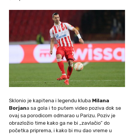
Sklonio je kapitena i legendu kluba
Milana
Borjan
a sa gola i to putem video poziva dok se
ovaj sa porodicom odmarao u Parizu. Poziv je
obrazložio time kako ga ne bi „zavlačio“ do
početka priprema, i kako bi mu dao vreme u