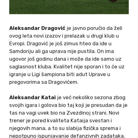
Aleksandar Dragović
je javno poručio da želi
ovog leta novi izazov i prelazak u drugi klub u
Evropi. Dragović je još zimus hteo da ide u
Samdoriju ali ga uprava nije pustila. On ima
ugovor još godinu dana i može da ide samo uz
saglasnost kluba. Kvalitet nije sporan i to će uz
igranje u Ligi šampiona biti adut Uprave u
pregovorima sa Dragovićem.
Aleksandar Katai
je već nekoliko sezona zbog
svojih igara i golova bio taj koji je presudan da je
tas na vagi uvek bio na Zvezdinoj strani. Novi
trener je pored kvaliteta Kataija svestan i
njegovih mana, a to su slabija fizička sprema i
nepotpuno ispunjavanje defanzivnih zadataka.