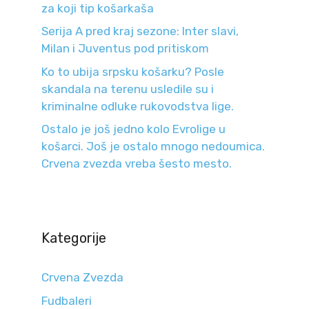
za koji tip košarkaša
Serija A pred kraj sezone: Inter slavi,
Milan i Juventus pod pritiskom
Ko to ubija srpsku košarku? Posle
skandala na terenu usledile su i
kriminalne odluke rukovodstva lige.
Ostalo je još jedno kolo Evrolige u
košarci. Još je ostalo mnogo nedoumica.
Crvena zvezda vreba šesto mesto.
Kategorije
Crvena Zvezda
Fudbaleri