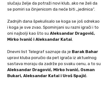
slučaju želje da potraži novi klub, ako ne želi da
se pomiri sa činjenicom da neće biti „jedinica“.
Zadnjih dana špekulisalo se koga se još odrekao
i koga je sve zvao. Spominjani su razni igrači i to
oni najbolji kao što su
Aleksandar Dragović,
Mirko Ivanić i Aleksandar Katai
.
Dnevni list Telegraf saznaje da je
Barak Bahar
upravi kluba poručio da pet igrača iz aktuelnog
sastava moraju da zadrže po svaku cenu, a to su
Aleksandar Dragović, Mirko Ivanić, Osman
Bukari, Aleksandar Katai i Uroš Spajić
.