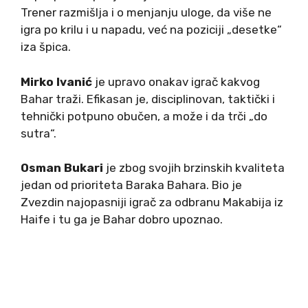
Trener razmišlja i o menjanju uloge, da više ne
igra po krilu i u napadu, već na poziciji „desetke“
iza špica.
Mirko Ivanić
je upravo onakav igrač kakvog
Bahar traži. Efikasan je, disciplinovan, taktički i
tehnički potpuno obučen, a može i da trči „do
sutra“.
Osman Bukari
je zbog svojih brzinskih kvaliteta
jedan od prioriteta Baraka Bahara. Bio je
Zvezdin najopasniji igrač za odbranu Makabija iz
Haife i tu ga je Bahar dobro upoznao.