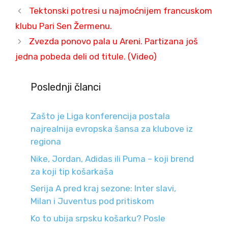
Tektonski potresi u najmoćnijem francuskom
klubu Pari Sen Žermenu.
Zvezda ponovo pala u Areni. Partizana još
jedna pobeda deli od titule. (Video)
Poslednji članci
Zašto je Liga konferencija postala
najrealnija evropska šansa za klubove iz
regiona
Nike, Jordan, Adidas ili Puma – koji brend
za koji tip košarkaša
Serija A pred kraj sezone: Inter slavi,
Milan i Juventus pod pritiskom
Ko to ubija srpsku košarku? Posle