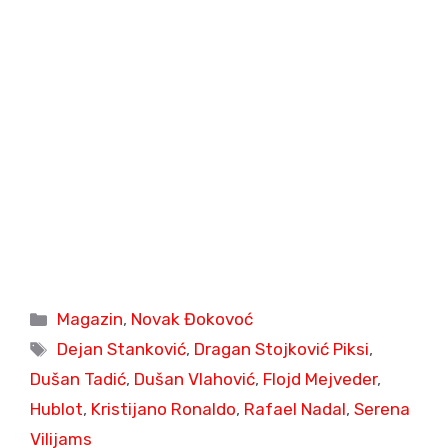
Categories
Magazin
,
Novak Đokovoć
Tags
Dejan Stanković
,
Dragan Stojković Piksi
,
Dušan Tadić
,
Dušan Vlahović
,
Flojd Mejveder
,
Hublot
,
Kristijano Ronaldo
,
Rafael Nadal
,
Serena
Vilijams