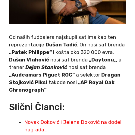
Od naših fudbalera najskupli sat ima kapiten
reprezentacije
Dušan Tadić
. On nosi sat brenda
„Patek Philippe“
i košta oko 320 000 evra.
Dušan Vlahović
nosi sat brenda
„Daytonu
„, a
trener
Dejan Stanković
nosi sat brenda
„Audeamars Piguet ROC“
a selektor
Dragan
Stojković Piksi
takođe nosi
„AP Royal Oak
Chronograph“
.
Slični Članci:
Novak Đoković i Jelena Đoković na dodeli
nagrada…