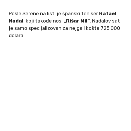
Posle Serene na listi je španski teniser
Rafael
Nadal
, koji takođe nosi
„Rišar Mil“
. Nadalov sat
je samo specijalizovan za nejga i košta 725.000
dolara.