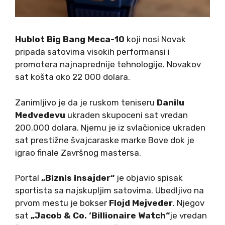
Hublot Big Bang Meca-10
koji nosi Novak
pripada satovima visokih performansi i
promotera najnaprednije tehnologije. Novakov
sat košta oko 22 000 dolara.
Zanimljivo je da je ruskom teniseru
Danilu
Medvedevu
ukraden skupoceni sat vredan
200.000 dolara. Njemu je iz svlačionice ukraden
sat prestižne švajcaraske marke Bove dok je
igrao finale Završnog mastersa.
Portal
„Biznis insajder“
je objavio spisak
sportista sa najskupljim satovima. Ubedljivo na
prvom mestu je bokser
Flojd Mejveder
. Njegov
sat
„Jacob & Co. ‘Billionaire Watch“
je vredan