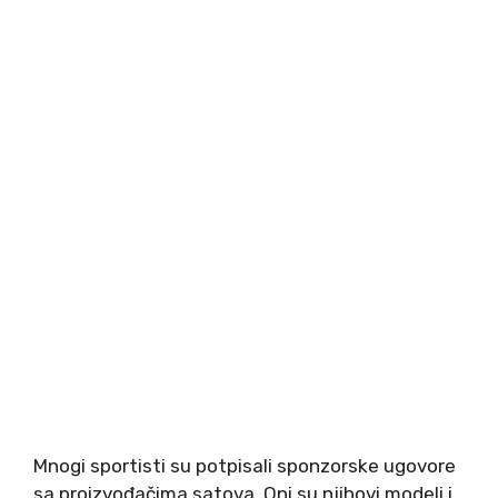
Mnogi sportisti su potpisali sponzorske ugovore
sa proizvođačima satova. Oni su njihovi modeli i