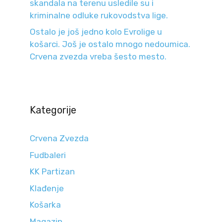
skandala na terenu usledile su i
kriminalne odluke rukovodstva lige.
Ostalo je još jedno kolo Evrolige u
košarci. Još je ostalo mnogo nedoumica.
Crvena zvezda vreba šesto mesto.
Kategorije
Crvena Zvezda
Fudbaleri
KK Partizan
Klađenje
Košarka
Magazin