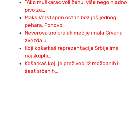
“Ako muškarac voli ženu, više nego hladno
pivo za…
Maks Verstapen ostao bez još jednog
pehara. Ponovo…
Neverovatno prelak meč je imala Crvena
zvezda u…
Koji košarkaš reprezentacije Srbije ima
najskuplji…
Košarkaš koji je preživeo 12 moždanih i
šest srčanih…