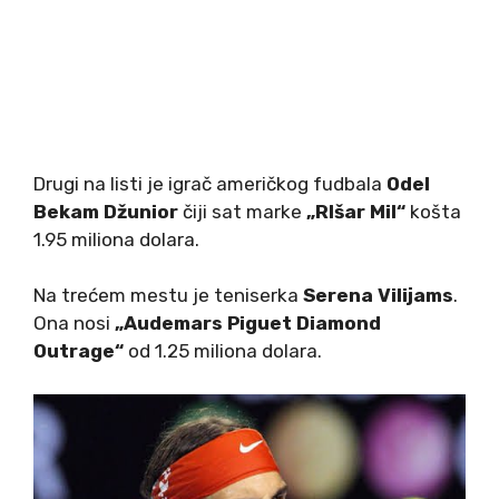
Drugi na listi je igrač američkog fudbala
Odel
Bekam Džunior
čiji sat marke
„RIšar Mil“
košta
1.95 miliona dolara.
Na trećem mestu je teniserka
Serena Vilijams
.
Ona nosi
„Audemars Piguet Diamond
Outrage“
od 1.25 miliona dolara.