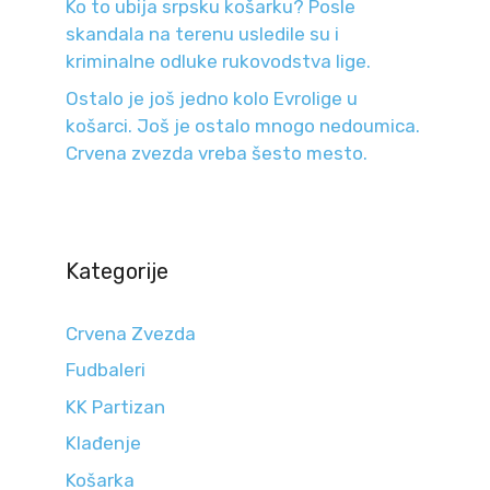
Ko to ubija srpsku košarku? Posle
skandala na terenu usledile su i
kriminalne odluke rukovodstva lige.
Ostalo je još jedno kolo Evrolige u
košarci. Još je ostalo mnogo nedoumica.
Crvena zvezda vreba šesto mesto.
Kategorije
Crvena Zvezda
Fudbaleri
KK Partizan
Klađenje
Košarka