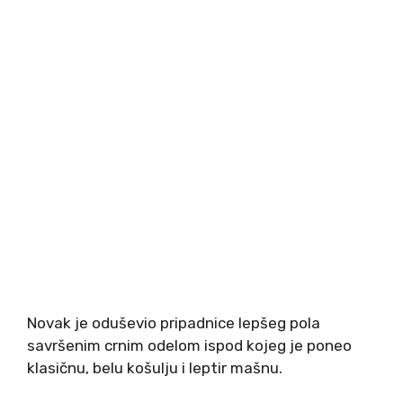
Novak je oduševio pripadnice lepšeg pola
savršenim crnim odelom ispod kojeg je poneo
klasičnu, belu košulju i leptir mašnu.