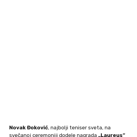
Novak Đoković
, najbolji teniser sveta, na
svečanoj ceremoniji dodele nagrada
„Laureus“