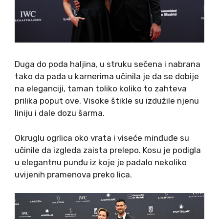
Duga do poda haljina, u struku sečena i nabrana
tako da pada u karnerima učinila je da se dobije
na eleganciji, taman toliko koliko to zahteva
prilika poput ove. Visoke štikle su izdužile njenu
liniju i dale dozu šarma.
Okruglu ogrlica oko vrata i viseće minđuđe su
učinile da izgleda zaista prelepo. Kosu je podigla
u elegantnu punđu iz koje je padalo nekoliko
uvijenih pramenova preko lica.