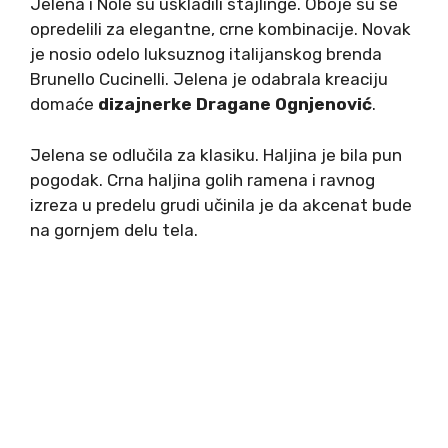
Jelena i Nole su uskladili stajlinge. Oboje su se
opredelili za elegantne, crne kombinacije. Novak
je nosio odelo luksuznog italijanskog brenda
Brunello Cucinelli. Jelena je odabrala kreaciju
domaće
dizajnerke Dragane Ognjenović
.
Jelena se odlučila za klasiku. Haljina je bila pun
pogodak. Crna haljina golih ramena i ravnog
izreza u predelu grudi učinila je da akcenat bude
na gornjem delu tela.