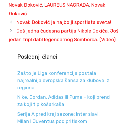
Novak Đoković
,
LAUREUS NAGRADA
,
Novak
Đoković
Novak Đoković je najbolji sportista sveta!
Još jedna čudesna partija Nikole Jokića. Još
jedan tripl dabl legendarnog Somborca. (Video)
Poslednji članci
Zašto je Liga konferencija postala
najrealnija evropska šansa za klubove iz
regiona
Nike, Jordan, Adidas ili Puma – koji brend
za koji tip košarkaša
Serija A pred kraj sezone: Inter slavi,
Milan i Juventus pod pritiskom