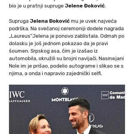
bio je u pratnji supruge
Jelene Đoković
.
Supruga
Jelena Đoković
mu je uvek najveća
podrška. Na svečanoj ceremoniji dodele nagrada
„Laureus“Jelena je ponovo zablistala. Odmah po
dolasku je još jednom pokazao da je pravi
šoumen. Srpskog asa, čim je izašao iz
automobila, okružili su brojni navijači. Nasmejani
Nole im je prišao, podelio autograme i slikao se s
njima, a onda i napravio zajednički selfi.