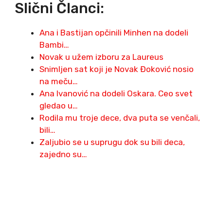
Slični Članci:
Ana i Bastijan opčinili Minhen na dodeli
Bambi…
Novak u užem izboru za Laureus
Snimljen sat koji je Novak Đoković nosio
na meču…
Ana Ivanović na dodeli Oskara. Ceo svet
gledao u…
Rodila mu troje dece, dva puta se venčali,
bili…
Zaljubio se u suprugu dok su bili deca,
zajedno su…