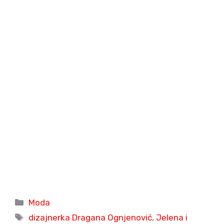
Categories
Moda
Tags
dizajnerka Dragana Ognjenović
,
Jelena i