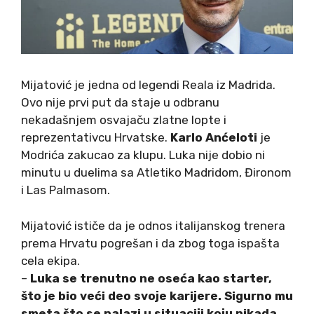
Mijatović je jedna od legendi Reala iz Madrida.
Ovo nije prvi put da staje u odbranu
nekadašnjem osvajaču zlatne lopte i
reprezentativcu Hrvatske.
Karlo Anćeloti
je
Modrića zakucao za klupu. Luka nije dobio ni
minutu u duelima sa Atletiko Madridom, Đironom
i Las Palmasom.
Mijatović ističe da je odnos italijanskog trenera
prema Hrvatu pogrešan i da zbog toga ispašta
cela ekipa.
–
Luka se trenutno ne oseća kao starter,
što je bio veći deo svoje karijere. Sigurno mu
smeta što se nalazi u situaciji koju nikada