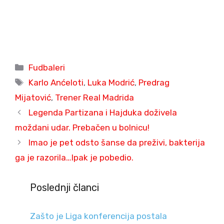
Categories
Fudbaleri
Tags
Karlo Anćeloti
,
Luka Modrić
,
Predrag
Mijatović
,
Trener Real Madrida
Legenda Partizana i Hajduka doživela
moždani udar. Prebačen u bolnicu!
Imao je pet odsto šanse da preživi, bakterija
ga je razorila…Ipak je pobedio.
Poslednji članci
Zašto je Liga konferencija postala