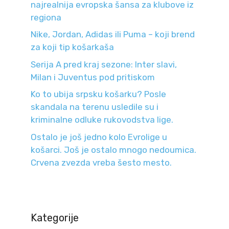
najrealnija evropska šansa za klubove iz
regiona
Nike, Jordan, Adidas ili Puma – koji brend
za koji tip košarkaša
Serija A pred kraj sezone: Inter slavi,
Milan i Juventus pod pritiskom
Ko to ubija srpsku košarku? Posle
skandala na terenu usledile su i
kriminalne odluke rukovodstva lige.
Ostalo je još jedno kolo Evrolige u
košarci. Još je ostalo mnogo nedoumica.
Crvena zvezda vreba šesto mesto.
Kategorije