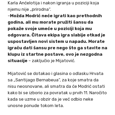
Karla Anćelotija i nakon igranja u poziciji koja
njemu nije „prirodna“.
–
Možda Modrić neće igrati kao prethodnih
godina, ali mu morate pružiti šansu da
pokaže svoje umeće u poziciji koja mu
odgovara. Čitava ekipa igra slabije otkad je
uspostavljen novi sistem u napadu. Morate
igraču dati šansu pre nego što ga stavite na
klupu iz startne postave, ovo je nezgodna
situacije
– zaključio je Mijatović.
Mijatović se dotakao i glasina o odlasku Hrvata
sa „Santijago Bernabeua“, za koje smatra da
nisu neosnovane, ali smatra da će Modrić ostati
kako bi se izborio za povratak u prvih 11. Naročito
kada se uzme u obzir da je već odbio neke
unosne ponude tokom leta.