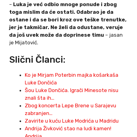
–
Luka je već odbio mnoge ponude i zbog
toga mislim da će ostati. Odabrao je da
ostane i da se bori kroz ove teške trenutke,
jer je takmičar. Ne želi da odustane, veruje
da još uvek može da doprinese timu
– jasan
je Mijatović.
Slični Članci:
Ko je Mirjam Poterbin majka košarkaša
Luke Dončića
Šou Luke Dončića. Igrači Minesote nisu
znali šta ih…
Zbog koncerta Lepe Brene u Sarajevu
zabranjen…
Zavirite u kuću Luke Modrića u Madridu
Andrija Živković stao na ludi kamen!
Andrija…