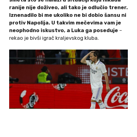
ranije nije doživeo, ali tako je odlučio trener.
Iznenadilo bi me ukoliko ne bi dobio šansu ni
protiv Napolija. U takvim mečevima vam je
neophodno iskustvo, a Luka ga poseduje
–
rekao je bivši igrač kraljevskog kluba.