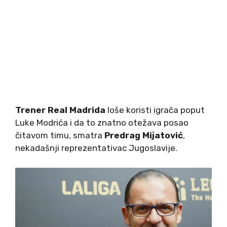
Trener Real Madrida
loše koristi igrača poput
Luke Modrića i da to znatno otežava posao
čitavom timu, smatra
Predrag Mijatović
,
nekadašnji reprezentativac Jugoslavije.