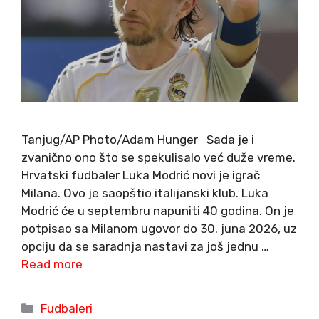
Tanjug/AP Photo/Adam Hunger Sada je i
zvanično ono što se spekulisalo već duže vreme.
Hrvatski fudbaler Luka Modrić novi je igrač
Milana. Ovo je saopštio italijanski klub. Luka
Modrić će u septembru napuniti 40 godina. On je
potpisao sa Milanom ugovor do 30. juna 2026, uz
opciju da se saradnja nastavi za još jednu …
Read more
Categories
Fudbaleri