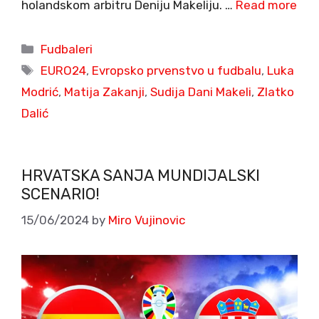
holandskom arbitru Deniju Makeliju. …
Read more
Categories
Fudbaleri
Tags
EURO24
,
Evropsko prvenstvo u fudbalu
,
Luka
Modrić
,
Matija Zakanji
,
Sudija Dani Makeli
,
Zlatko
Dalić
HRVATSKA SANJA MUNDIJALSKI
SCENARIO!
15/06/2024
by
Miro Vujinovic