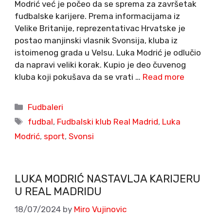
Modrić već je počeo da se sprema za završetak
fudbalske karijere. Prema informacijama iz
Velike Britanije, reprezentativac Hrvatske je
postao manjinski vlasnik Svonsija, kluba iz
istoimenog grada u Velsu. Luka Modrić je odlučio
da napravi veliki korak. Kupio je deo čuvenog
kluba koji pokušava da se vrati …
Read more
Categories
Fudbaleri
Tags
fudbal
,
Fudbalski klub Real Madrid
,
Luka
Modrić
,
sport
,
Svonsi
LUKA MODRIĆ NASTAVLJA KARIJERU
U REAL MADRIDU
18/07/2024
by
Miro Vujinovic