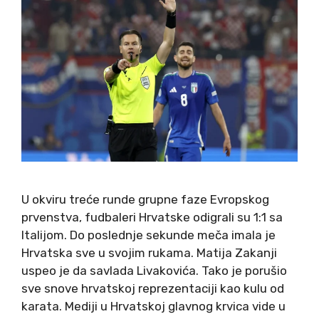
U okviru treće runde grupne faze Evropskog
prvenstva, fudbaleri Hrvatske odigrali su 1:1 sa
Italijom. Do poslednje sekunde meča imala je
Hrvatska sve u svojim rukama. Matija Zakanji
uspeo je da savlada Livakovića. Tako je porušio
sve snove hrvatskoj reprezentaciji kao kulu od
karata. Mediji u Hrvatskoj glavnog krvica vide u