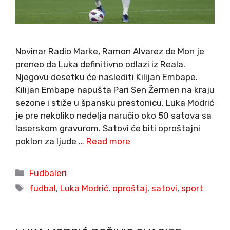
Novinar Radio Marke, Ramon Alvarez de Mon je
preneo da Luka definitivno odlazi iz Reala.
Njegovu desetku će naslediti Kilijan Embape.
Kilijan Embape napušta Pari Sen Žermen na kraju
sezone i stiže u špansku prestonicu. Luka Modrić
je pre nekoliko nedelja naručio oko 50 satova sa
laserskom gravurom. Satovi će biti oproštajni
poklon za ljude …
Read more
Categories
Fudbaleri
Tags
fudbal
,
Luka Modrić
,
oproštaj
,
satovi
,
sport