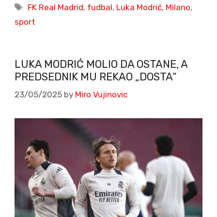
Tags
FK Real Madrid
,
fudbal
,
Luka Modrić
,
Milano
,
sport
LUKA MODRIĆ MOLIO DA OSTANE, A
PREDSEDNIK MU REKAO „DOSTA“
23/05/2025
by
Miro Vujinovic