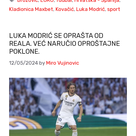
Brozović
,
EURO
,
fudbal
,
Hrvatska - Španija
,
Kladionica Maxbet
,
Kovačić
,
Luka Modrić
,
sport
LUKA MODRIĆ SE OPRAŠTA OD
REALA. VEĆ NARUČIO OPROŠTAJNE
POKLONE.
12/05/2024
by
Miro Vujinovic