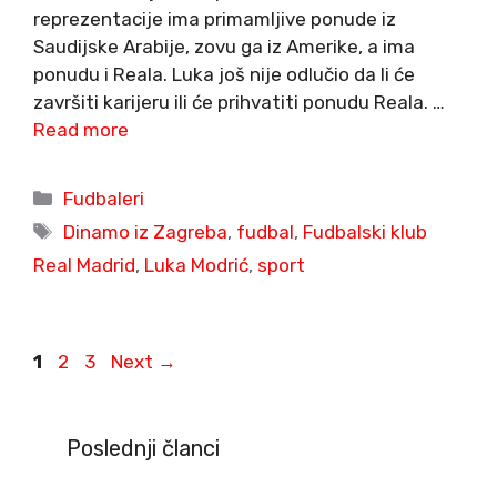
reprezentacije ima primamljive ponude iz
Saudijske Arabije, zovu ga iz Amerike, a ima
ponudu i Reala. Luka još nije odlučio da li će
završiti karijeru ili će prihvatiti ponudu Reala. …
Read more
Categories
Fudbaleri
Tags
Dinamo iz Zagreba
,
fudbal
,
Fudbalski klub
Real Madrid
,
Luka Modrić
,
sport
Page
Page
Page
1
2
3
Next
→
Poslednji članci