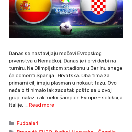
Danas se nastavljaju mečevi Evropskog
prvenstva u Nemačkoj. Danas je i prvi derbi na
turniru. Na Olimpijskom stadionu u Berlinu snage
će odmeriti Španija i Hrvatska. Oba tima za
primarni cilj imaju plasman u nokaut fazu. Ovo
neće biti nimalo lak zadatak pošto se u ovoj
grupi nalazi i aktuelni šampion Evrope – selekcija
Italije. …
Read more
Categories
Fudbaleri
Tags