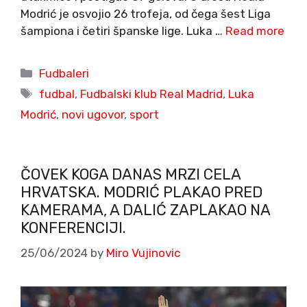
Modrić je osvojio 26 trofeja, od čega šest Liga
šampiona i četiri španske lige. Luka …
Read more
Categories
Fudbaleri
Tags
fudbal
,
Fudbalski klub Real Madrid
,
Luka
Modrić
,
novi ugovor
,
sport
ČOVEK KOGA DANAS MRZI CELA
HRVATSKA. MODRIĆ PLAKAO PRED
KAMERAMA, A DALIĆ ZAPLAKAO NA
KONFERENCIJI.
25/06/2024
by
Miro Vujinovic