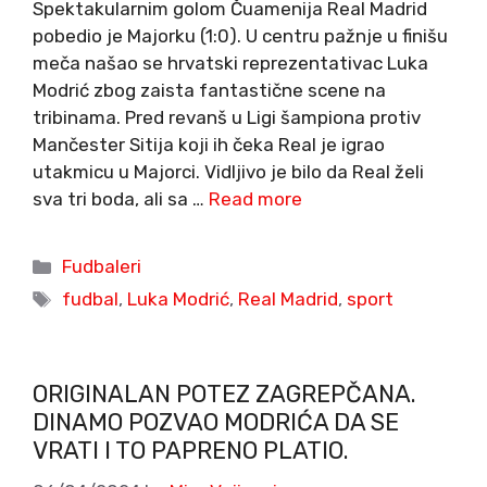
Spektakularnim golom Čuamenija Real Madrid
pobedio je Majorku (1:0). U centru pažnje u finišu
meča našao se hrvatski reprezentativac Luka
Modrić zbog zaista fantastične scene na
tribinama. Pred revanš u Ligi šampiona protiv
Mančester Sitija koji ih čeka Real je igrao
utakmicu u Majorci. Vidljivo je bilo da Real želi
sva tri boda, ali sa …
Read more
Categories
Fudbaleri
Tags
fudbal
,
Luka Modrić
,
Real Madrid
,
sport
ORIGINALAN POTEZ ZAGREPČANA.
DINAMO POZVAO MODRIĆA DA SE
VRATI I TO PAPRENO PLATIO.