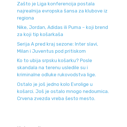
Zašto je Liga konferencija postala
najrealnija evropska šansa za klubove iz
regiona
Nike, Jordan, Adidas ili Puma – koji brend
za koji tip košarkaša
Serija A pred kraj sezone: Inter slavi,
Milan i Juventus pod pritiskom
Ko to ubija srpsku košarku? Posle
skandala na terenu usledile su i
kriminalne odluke rukovodstva lige.
Ostalo je još jedno kolo Evrolige u
košarci. Još je ostalo mnogo nedoumica.
Crvena zvezda vreba šesto mesto.