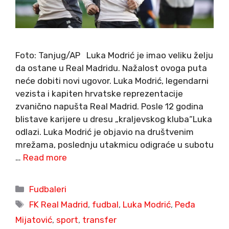
Foto: Tanjug/AP Luka Modrić je imao veliku želju
da ostane u Real Madridu. Nažalost ovoga puta
neće dobiti novi ugovor. Luka Modrić, legendarni
vezista i kapiten hrvatske reprezentacije
zvanično napušta Real Madrid. Posle 12 godina
blistave karijere u dresu „kraljevskog kluba“Luka
odlazi. Luka Modrić je objavio na društvenim
mrežama, poslednju utakmicu odigraće u subotu
…
Read more
Categories
Fudbaleri
Tags
FK Real Madrid
,
fudbal
,
Luka Modrić
,
Peđa
Mijatović
,
sport
,
transfer