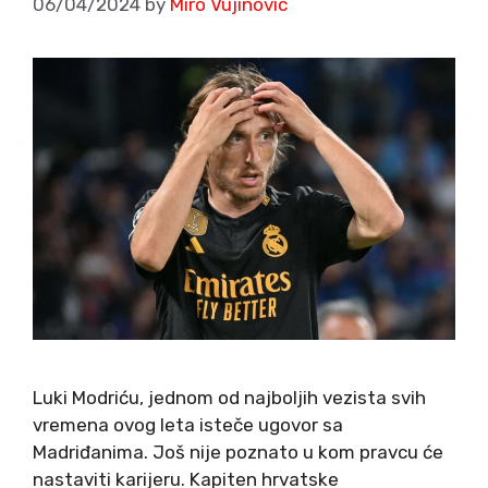
06/04/2024
by
Miro Vujinovic
Luki Modriću, jednom od najboljih vezista svih
vremena ovog leta isteče ugovor sa
Madriđanima. Još nije poznato u kom pravcu će
nastaviti karijeru. Kapiten hrvatske