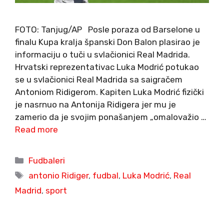
FOTO: Tanjug/AP Posle poraza od Barselone u
finalu Kupa kralja španski Don Balon plasirao je
informaciju o tuči u svlačionici Real Madrida.
Hrvatski reprezentativac Luka Modrić potukao
se u svlačionici Real Madrida sa saigračem
Antoniom Ridigerom. Kapiten Luka Modrić fizički
je nasrnuo na Antonija Ridigera jer mu je
zamerio da je svojim ponašanjem „omalovažio …
Read more
Categories
Fudbaleri
Tags
antonio Ridiger
,
fudbal
,
Luka Modrić
,
Real
Madrid
,
sport